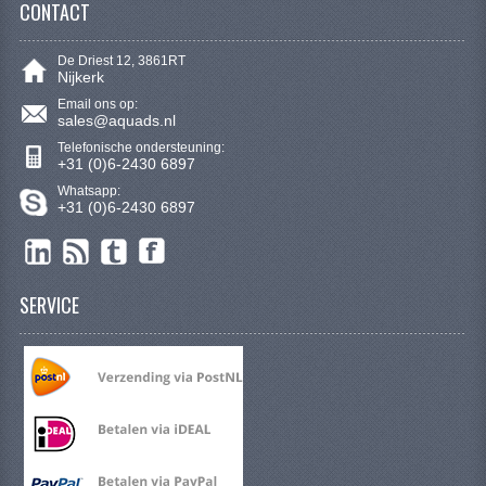
CONTACT
VERLICHTING
SHINERAY 300 STE
De Driest 12, 3861RT
Nijkerk
SHINERAY 300ST 5E
Email ons op:
sales@aquads.nl
SHINERAY 350ST-2E
Telefonische ondersteuning:
+31 (0)6-2430 6897
SHINERAY SPYDER/STIXE 250CC
Whatsapp:
+31 (0)6-2430 6897
ACCESSOIRES
BODY KAPPEN EN FRAME
SERVICE
BRANDSTOF SYSTEEM
ELEKTRONICA
GEREEDSCHAP
KABELS