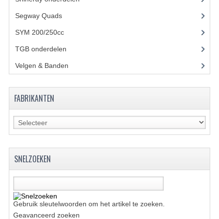
BASHAN 200S-7-200S-A
Segway Quads
(6)
SYM 200/250cc
(15)
BRANDSTOF SYSTEEM
TGB onderdelen
(27)
ELEKTRONICA
Velgen & Banden
(21)
KABELS
KAPPEN EN FRAME
FABRIKANTEN
KETTING EN TANDWIELEN
KOEL SYSTEEM
MOTOR
SNELZOEKEN
REM SYSTEEM
SCHOKBREKERS
Gebruik sleutelwoorden om het artikel te zoeken.
Geavanceerd zoeken
STUUR INRICHTING