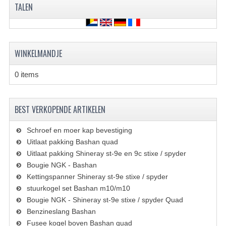
TALEN
KETTING EN TANDWIELEN
KOEL SYSTEEM
WINKELMANDJE
MOTOR
0 items
REM SYSTEEM
SCHOKBREKERS
BEST VERKOPENDE ARTIKELEN
STUUR INRICHTING
Schroef en moer kap bevestiging
Uitlaat pakking Bashan quad
UITLAAT SYSTEEM
Uitlaat pakking Shineray st-9e en 9c stixe / spyder
VERLICHTING
Bougie NGK - Bashan
Kettingspanner Shineray st-9e stixe / spyder
WIEL OPHANGING
stuurkogel set Bashan m10/m10
Bougie NGK - Shineray st-9e stixe / spyder Quad
WIELEN EN BANDEN
Benzineslang Bashan
Fusee kogel boven Bashan quad