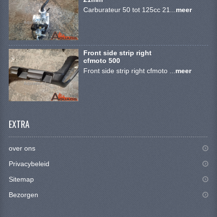
BRANDSTOF SYSTEEM
Carburateur 50 tot 125cc 21...
meer
ELECTRONICA
KABELS
Front side strip right
cfmoto 500
KAPPEN EN FRAME
Front side strip right cfmoto ...
meer
MOTOR ONDERDELEN
REM SYSTEEM
EXTRA
SCHOKBREKERS
STUUR INRICHTING
over ons
TANDWIELEN EN KETTING
Privacybeleid
Sitemap
UITLAAT
Bezorgen
VELGEN