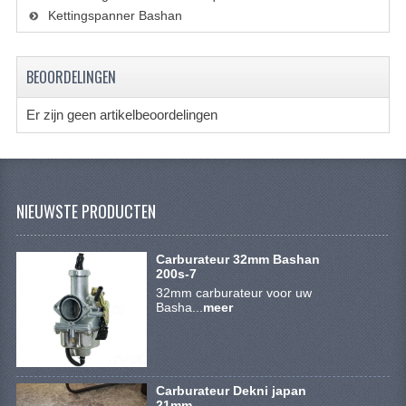
ACCESSOIRES
Kettingspanner Bashan
GEREEDSCHAP
BEOORDELINGEN
BASHAN 300S-18
BASHAN 300S-A
Er zijn geen artikelbeoordelingen
BASHAN 400S
ONDERHOUD PRODUCTEN BASHAN QUAD
NIEUWSTE PRODUCTEN
SHINERAY ONDERDELEN
Carburateur 32mm Bashan
ONDERHOUDS PRODUCTEN
200s-7
32mm carburateur voor uw
SHINERAY 200STIIE-B
Basha...
meer
SHINERAY 250 STXE
ACCESSOIRES
Carburateur Dekni japan
21mm