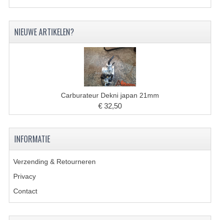
UITLAAT SYSTEEM
NIEUWE ARTIKELEN?
VERLICHTING
WIEL OPHANGING
WIELEN EN BANDEN
Carburateur Dekni japan 21mm
ACCESSOIRES
€ 32,50
GEREEDSCHAP
INFORMATIE
BASHAN 250-11B
BRANDSTOF SYSTEEM
Verzending & Retourneren
Privacy
ELEKTRONICA
Contact
KABELS
KAPPEN EN FRAME