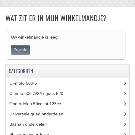
CFMOTO 500-5
WAT ZIT ER IN MIJN WINKELMANDJE?
CFMOTO 500-A/2A / GOES 520
BRANDSTOF SYSTEEM
Uw winkelmandje is leeg!
LAGERS
Volgende
PAKKINGEN
PLASTIC PARTS
CATEGORIEËN
VERLICHTING
CFmoto 500-5
(5)
Cfmoto 500-A/2A / goes 520
(347)
ONDERDELEN 50CC TOT 125CC
Onderdelen 50cc tot 125cc
(49)
UNIVERSELE QUAD ONDERDELEN
Universele quad onderdelen
(46)
BASHAN ONDERDELEN
Bashan onderdelen
(1024)
BASHAN 150CC
Shineray onderdelen
(700)