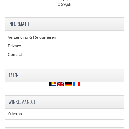
BRANDSTOF SYSTEEM
€ 39,95
ELECTRONICA
INFORMATIE
KABELS
KAPPEN EN FRAME
Verzending & Retourneren
Privacy
MOTOR ONDERDELEN
Contact
REM SYSTEEM
SCHOKBREKERS
TALEN
STUUR INRICHTING
TANDWIELEN EN KETTING
WINKELMANDJE
UITLAAT
0 items
VELGEN