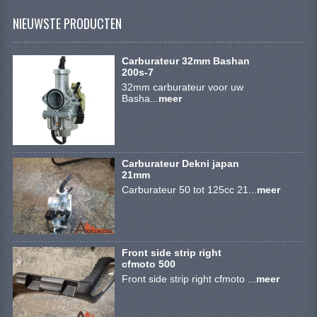
KETTING EN TANDWIELEN
NIEUWSTE PRODUCTEN
KOEL SYSTEEM
Carburateur 32mm Bashan
MOTOR
200s-7
32mm carburateur voor uw
REM SYSTEEM
Basha...
meer
SCHOKBREKERS
STUUR INRICHTING
Carburateur Dekni japan
21mm
UITLAAT SYSTEEM
Carburateur 50 tot 125cc 21...
meer
VERLICHTING
WIEL OPHANGING
Front side strip right
cfmoto 500
WIELEN EN BANDEN
Front side strip right cfmoto ...
meer
SEGWAY QUADS