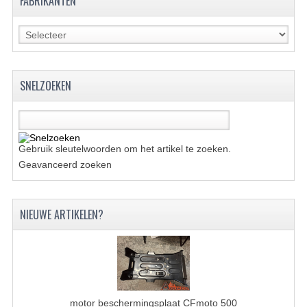
FABRIKANTEN
ACCESSOIRES
GEREEDSCHAP
BASHAN 300S-18
SNELZOEKEN
BASHAN 300S-A
BASHAN 400S
ONDERHOUD PRODUCTEN BASHAN QUAD
Gebruik sleutelwoorden om het artikel te zoeken.
Geavanceerd zoeken
SHINERAY ONDERDELEN
ONDERHOUDS PRODUCTEN
NIEUWE ARTIKELEN?
SHINERAY 200STIIE-B
SHINERAY 250 STXE
ACCESSOIRES
motor beschermingsplaat CFmoto 500