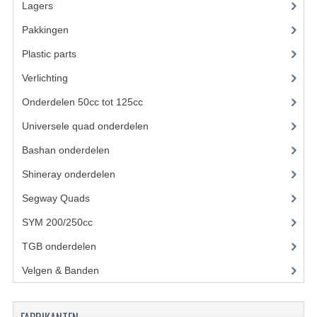
Lagers
(12)
KETTING EN TANDWIELEN
Pakkingen
(8)
Plastic parts
(22)
KOEL SYSTEEM
Verlichting
(11)
MOTOR
Onderdelen 50cc tot 125cc
(49)
REM SYSTEEM
Universele quad onderdelen
(46)
SCHOKBREKERS
Bashan onderdelen
(1024)
STUUR INRICHTING
Shineray onderdelen
(700)
Segway Quads
(6)
UITLAAT SYSTEEM
SYM 200/250cc
(15)
VERLICHTING
TGB onderdelen
(27)
WIEL OPHANGING
Velgen & Banden
(21)
WIELEN EN BANDEN