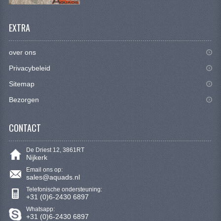
SYM 200/250CC
EXTRA
TGB ONDERDELEN
VELGEN & BANDEN
over ons
Privacybeleid
10 INCH VELGEN
Sitemap
12 INCH VELGEN
Bezorgen
6 INCH BANDEN
CONTACT
7 INCH VELGEN
8 INCH VELGEN
De Driest 12, 3861RT
Nijkerk
9 INCH VELG
Email ons op:
sales@aquads.nl
E SCOOTERS
Telefonische ondersteuning:
+31 (0)6-2430 6897
ACCOUNT
Whatsapp:
+31 (0)6-2430 6897