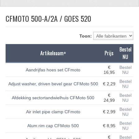
CFMOTO 500-5
CFMOTO 500-A/2A / GOES 520
CFMOTO 500-A/2A / GOES 520
BRANDSTOF SYSTEEM
Toon:
LAGERS
Bestel
Artikelnaam+
Prijs
NU
PAKKINGEN
€
Bestel
Aandrijfas hoes set CFmoto
PLASTIC PARTS
16,95
NU
Bestel
Adjust washer, driven bevel gear CFMoto 500
€ 2,29
VERLICHTING
NU
€
Bestel
ONDERDELEN 50CC TOT 125CC
Afdekking sectortandwielhuis CFMoto 500
24,99
NU
Bestel
UNIVERSELE QUAD ONDERDELEN
Air inlet pipe clamp CFmoto
€ 2,99
NU
BASHAN ONDERDELEN
Bestel
Alum.rim cap CFMoto 500
€ 8,95
NU
BASHAN 150CC
€
Bestel