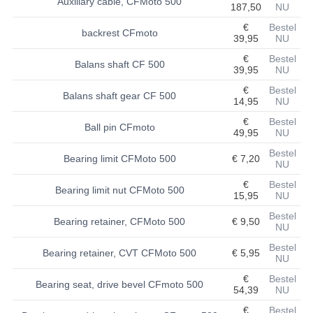
Auxiliary cable, CFMoto 500
187,50
NU
BASHAN 200S-7-200S-A
€
Bestel
backrest CFmoto
39,95
NU
BRANDSTOF SYSTEEM
€
Bestel
Balans shaft CF 500
39,95
NU
ELEKTRONICA
€
Bestel
Balans shaft gear CF 500
14,95
NU
KABELS
€
Bestel
Ball pin CFmoto
49,95
NU
KAPPEN EN FRAME
Bestel
Bearing limit CFMoto 500
€ 7,20
NU
KETTING EN TANDWIELEN
€
Bestel
Bearing limit nut CFMoto 500
KOEL SYSTEEM
15,95
NU
Bestel
Bearing retainer, CFMoto 500
€ 9,50
MOTOR
NU
Bestel
REM SYSTEEM
Bearing retainer, CVT CFMoto 500
€ 5,95
NU
€
Bestel
SCHOKBREKERS
Bearing seat, drive bevel CFmoto 500
54,39
NU
STUUR INRICHTING
€
Bestel