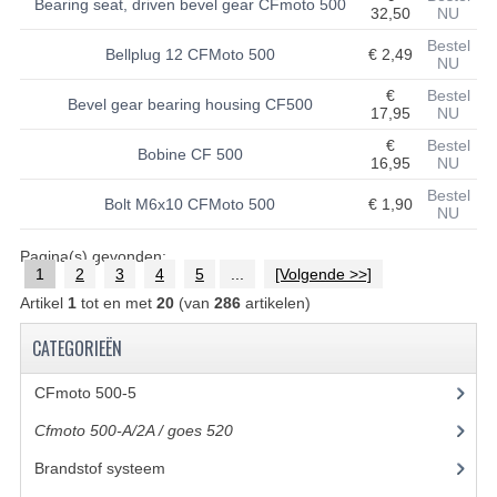
Bearing seat, driven bevel gear CFmoto 500
32,50
NU
UITLAAT SYSTEEM
Bestel
Bellplug 12 CFMoto 500
€ 2,49
NU
VERLICHTING
€
Bestel
Bevel gear bearing housing CF500
17,95
NU
WIEL OPHANGING
€
Bestel
Bobine CF 500
16,95
NU
WIELEN EN BANDEN
Bestel
Bolt M6x10 CFMoto 500
€ 1,90
NU
ACCESSOIRES
Pagina(s) gevonden:
GEREEDSCHAP
1
2
3
4
5
...
[Volgende >>]
Artikel
1
tot en met
20
(van
286
artikelen)
BASHAN 250-11B
CATEGORIEËN
BRANDSTOF SYSTEEM
CFmoto 500-5
(5)
ELEKTRONICA
Cfmoto 500-A/2A / goes 520
(347)
KABELS
Brandstof systeem
(8)
KAPPEN EN FRAME