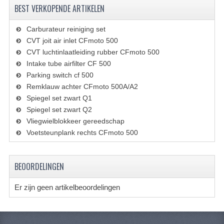
VERLICHTING
BEST VERKOPENDE ARTIKELEN
SHINERAY 300 STE
Carburateur reiniging set
CVT joit air inlet CFmoto 500
SHINERAY 300ST 5E
CVT luchtinlaatleiding rubber CFmoto 500
Intake tube airfilter CF 500
SHINERAY 350ST-2E
Parking switch cf 500
SHINERAY SPYDER/STIXE 250CC
Remklauw achter CFmoto 500A/A2
Spiegel set zwart Q1
ACCESSOIRES
Spiegel set zwart Q2
Vliegwielblokkeer gereedschap
BODY KAPPEN EN FRAME
Voetsteunplank rechts CFmoto 500
BRANDSTOF SYSTEEM
BEOORDELINGEN
ELEKTRONICA
Er zijn geen artikelbeoordelingen
GEREEDSCHAP
KABELS