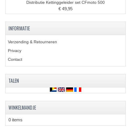
Distributie Kettinggeleider set CFmoto 500
€ 49,95
KETTING EN TANDWIELEN
KOEL SYSTEEM
INFORMATIE
MOTOR
Verzending & Retourneren
REM SYSTEEM
Privacy
SCHOKBREKERS
Contact
STUUR INRICHTING
TALEN
UITLAAT SYSTEEM
VERLICHTING
WINKELMANDJE
WIEL OPHANGING
WIELEN EN BANDEN
0 items