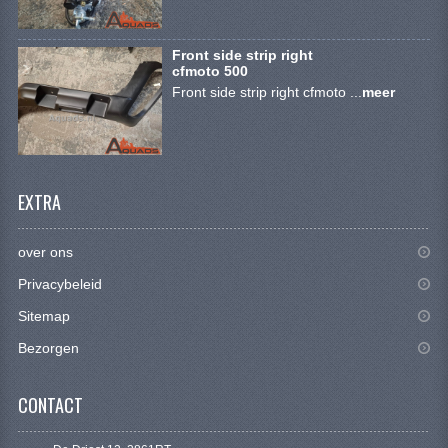
BRANDSTOF SYSTEEM
ELECTRONICA
Front side strip right
cfmoto 500
KABELS
Front side strip right cfmoto ...
meer
KAPPEN EN FRAME
MOTOR ONDERDELEN
EXTRA
REM SYSTEEM
SCHOKBREKERS
over ons
Privacybeleid
STUUR INRICHTING
Sitemap
TANDWIELEN EN KETTING
Bezorgen
UITLAAT
CONTACT
VELGEN