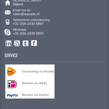
De Driest 12, 3861RT
VERLICHTING
Nijkerk
Email ons op:
SHINERAY 300 STE
sales@aquads.nl
Telefonische ondersteuning:
SHINERAY 300ST 5E
+31 (0)6-2430 6897
Whatsapp:
SHINERAY 350ST-2E
+31 (0)6-2430 6897
SHINERAY SPYDER/STIXE 250CC
ACCESSOIRES
SERVICE
BODY KAPPEN EN FRAME
BRANDSTOF SYSTEEM
ELEKTRONICA
GEREEDSCHAP
KABELS