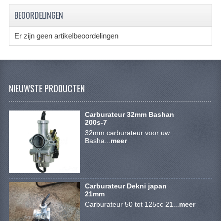
ACCESSOIRES
BEOORDELINGEN
GEREEDSCHAP
Er zijn geen artikelbeoordelingen
BASHAN 300S-18
BASHAN 300S-A
BASHAN 400S
NIEUWSTE PRODUCTEN
ONDERHOUD PRODUCTEN BASHAN QUAD
Carburateur 32mm Bashan
SHINERAY ONDERDELEN
200s-7
32mm carburateur voor uw
Basha...
meer
ONDERHOUDS PRODUCTEN
SHINERAY 200STIIE-B
SHINERAY 250 STXE
Carburateur Dekni japan
21mm
ACCESSOIRES
Carburateur 50 tot 125cc 21...
meer