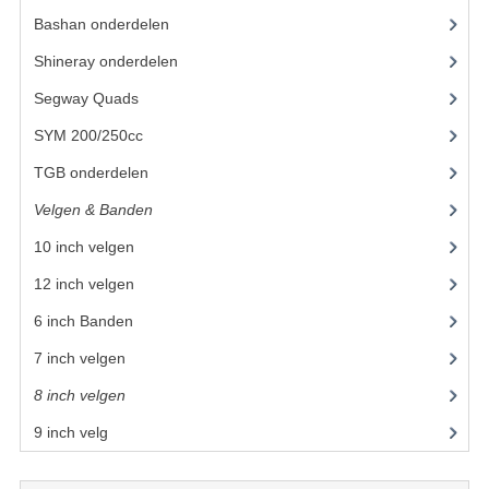
Bashan onderdelen
(1024)
BASHAN 200S-7-200S-A
Shineray onderdelen
(700)
BRANDSTOF SYSTEEM
Segway Quads
(6)
ELEKTRONICA
SYM 200/250cc
(15)
KABELS
TGB onderdelen
(27)
Velgen & Banden
(21)
KAPPEN EN FRAME
10 inch velgen
(12)
KETTING EN TANDWIELEN
12 inch velgen
(7)
KOEL SYSTEEM
6 inch Banden
MOTOR
7 inch velgen
(1)
REM SYSTEEM
8 inch velgen
(1)
9 inch velg
SCHOKBREKERS
STUUR INRICHTING