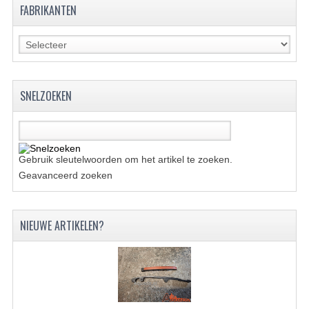
FABRIKANTEN
UITLAAT SYSTEEM
VERLICHTING
WIEL OPHANGING
SNELZOEKEN
WIELEN EN BANDEN
ACCESSOIRES
Gebruik sleutelwoorden om het artikel te zoeken.
GEREEDSCHAP
Geavanceerd zoeken
BASHAN 250-11B
BRANDSTOF SYSTEEM
NIEUWE ARTIKELEN?
ELEKTRONICA
KABELS
KAPPEN EN FRAME