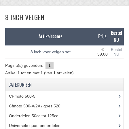
CFMOTO 500-5
8 INCH VELGEN
CFMOTO 500-A/2A / GOES 520
BRANDSTOF SYSTEEM
Bestel
Artikelnaam+
Prijs
NU
LAGERS
€
Bestel
8 inch voor velgen set
39,00
NU
PAKKINGEN
Pagina(s) gevonden:
1
PLASTIC PARTS
Artikel
1
tot en met
1
(van
1
artikelen)
VERLICHTING
CATEGORIEËN
ONDERDELEN 50CC TOT 125CC
CFmoto 500-5
(5)
UNIVERSELE QUAD ONDERDELEN
Cfmoto 500-A/2A / goes 520
(347)
BASHAN ONDERDELEN
Onderdelen 50cc tot 125cc
(49)
Universele quad onderdelen
(46)
BASHAN 150CC