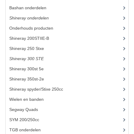
Bashan onderdelen
(1024)
KETTING EN TANDWIELEN
Shineray onderdelen
(700)
KOEL SYSTEEM
Onderhouds producten
(18)
MOTOR
Shineray 200STIIE-B
(32)
REM SYSTEEM
Shineray 250 Stxe
(148)
Shineray 300 STE
(69)
SCHOKBREKERS
Shineray 300st 5e
(45)
STUUR INRICHTING
Shineray 350st-2e
(82)
UITLAAT SYSTEEM
Shineray spyder/Stixe 250cc
(306)
VERLICHTING
Wielen en banden
Segway Quads
(6)
WIEL OPHANGING
SYM 200/250cc
(15)
WIELEN EN BANDEN
TGB onderdelen
(27)