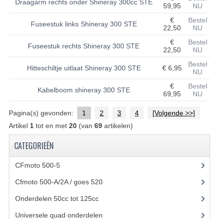
Draagarm rechts onder Shineray 300cc STE
59,95
NU
UITLAAT SYSTEEM
€
Bestel
Fuseestuk links Shineray 300 STE
22,50
NU
VERLICHTING
€
Bestel
Fuseestuk rechts Shineray 300 STE
22,50
NU
WIEL OPHANGING
Bestel
Hitteschiltje uitlaat Shineray 300 STE
€ 6,95
NU
WIELEN EN BANDEN
€
Bestel
Kabelboom shineray 300 STE
69,95
NU
ACCESSOIRES
Pagina(s) gevonden:
1
2
3
4
[Volgende >>]
GEREEDSCHAP
Artikel
1
tot en met
20
(van
69
artikelen)
BASHAN 250-11B
CATEGORIEËN
BRANDSTOF SYSTEEM
CFmoto 500-5
(5)
ELEKTRONICA
Cfmoto 500-A/2A / goes 520
(347)
KABELS
Onderdelen 50cc tot 125cc
(49)
Universele quad onderdelen
(46)
KAPPEN EN FRAME