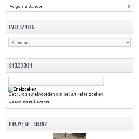
ACCESSOIRES
Velgen & Banden
(21)
GEREEDSCHAP
BASHAN 300S-18
FABRIKANTEN
BASHAN 300S-A
BASHAN 400S
ONDERHOUD PRODUCTEN BASHAN QUAD
SNELZOEKEN
SHINERAY ONDERDELEN
ONDERHOUDS PRODUCTEN
Gebruik sleutelwoorden om het artikel te zoeken.
Geavanceerd zoeken
SHINERAY 200STIIE-B
SHINERAY 250 STXE
NIEUWE ARTIKELEN?
ACCESSOIRES