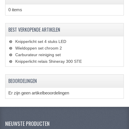
VERLICHTING
0 items
SHINERAY 300 STE
SHINERAY 300ST 5E
BEST VERKOPENDE ARTIKELEN
SHINERAY 350ST-2E
Knipperlicht set 4 stuks LED
Wieldoppen set chroom 2
SHINERAY SPYDER/STIXE 250CC
Carburateur reiniging set
Knipperlicht relais Shineray 300 STE
ACCESSOIRES
BODY KAPPEN EN FRAME
BEOORDELINGEN
BRANDSTOF SYSTEEM
Er zijn geen artikelbeoordelingen
ELEKTRONICA
GEREEDSCHAP
KABELS
NIEUWSTE PRODUCTEN