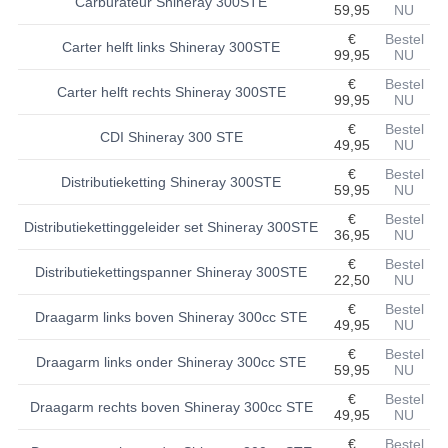
Carburateur Shineray 300STE
59,95
NU
BASHAN 200S-7-200S-A
€
Bestel
Carter helft links Shineray 300STE
99,95
NU
BRANDSTOF SYSTEEM
€
Bestel
Carter helft rechts Shineray 300STE
99,95
NU
ELEKTRONICA
€
Bestel
CDI Shineray 300 STE
49,95
NU
KABELS
€
Bestel
Distributieketting Shineray 300STE
59,95
NU
KAPPEN EN FRAME
€
Bestel
Distributiekettinggeleider set Shineray 300STE
36,95
NU
KETTING EN TANDWIELEN
€
Bestel
Distributiekettingspanner Shineray 300STE
KOEL SYSTEEM
22,50
NU
€
Bestel
Draagarm links boven Shineray 300cc STE
MOTOR
49,95
NU
€
Bestel
REM SYSTEEM
Draagarm links onder Shineray 300cc STE
59,95
NU
€
Bestel
SCHOKBREKERS
Draagarm rechts boven Shineray 300cc STE
49,95
NU
STUUR INRICHTING
€
Bestel