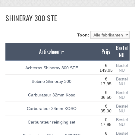
CFMOTO 500-5
SHINERAY 300 STE
CFMOTO 500-A/2A / GOES 520
BRANDSTOF SYSTEEM
Toon:
LAGERS
Bestel
Artikelnaam+
Prijs
NU
PAKKINGEN
€
Bestel
Achteras Shineray 300 STE
PLASTIC PARTS
149,95
NU
€
Bestel
Bobine Shineray 300
VERLICHTING
17,95
NU
€
Bestel
ONDERDELEN 50CC TOT 125CC
Carburateur 32mm Koso
36,50
NU
€
Bestel
UNIVERSELE QUAD ONDERDELEN
Carburateur 34mm KOSO
35,00
NU
BASHAN ONDERDELEN
€
Bestel
Carburateur reiniging set
17,95
NU
BASHAN 150CC
€
Bestel