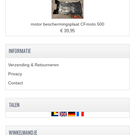
BRANDSTOF SYSTEEM
ELECTRONICA
motor beschermingsplaat CFmoto 500
KABELS
€ 39,95
KAPPEN EN FRAME
INFORMATIE
MOTOR ONDERDELEN
REM SYSTEEM
Verzending & Retourneren
Privacy
SCHOKBREKERS
Contact
STUUR INRICHTING
TANDWIELEN EN KETTING
TALEN
UITLAAT
VELGEN
WINKELMANDJE