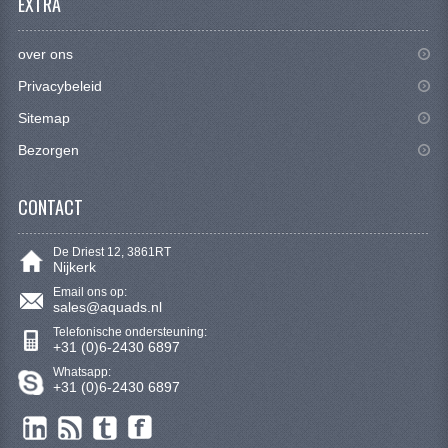
EXTRA
SYM 200/250CC
over ons
TGB ONDERDELEN
Privacybeleid
VELGEN & BANDEN
Sitemap
10 INCH VELGEN
Bezorgen
12 INCH VELGEN
CONTACT
6 INCH BANDEN
De Driest 12, 3861RT
7 INCH VELGEN
Nijkerk
Email ons op:
8 INCH VELGEN
sales@aquads.nl
Telefonische ondersteuning:
9 INCH VELG
+31 (0)6-2430 6897
Whatsapp:
E SCOOTERS
+31 (0)6-2430 6897
ACCOUNT