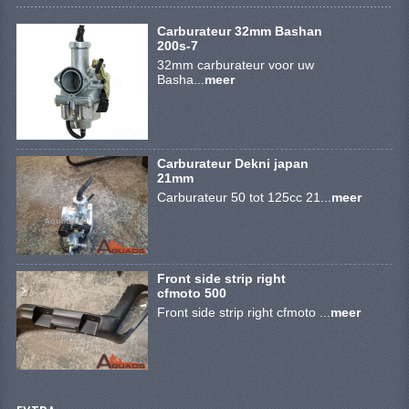
KETTING EN TANDWIELEN
Carburateur 32mm Bashan
200s-7
KOEL SYSTEEM
32mm carburateur voor uw
Basha...
meer
MOTOR
REM SYSTEEM
SCHOKBREKERS
Carburateur Dekni japan
21mm
Carburateur 50 tot 125cc 21...
meer
STUUR INRICHTING
UITLAAT SYSTEEM
VERLICHTING
Front side strip right
cfmoto 500
WIEL OPHANGING
Front side strip right cfmoto ...
meer
WIELEN EN BANDEN
SEGWAY QUADS