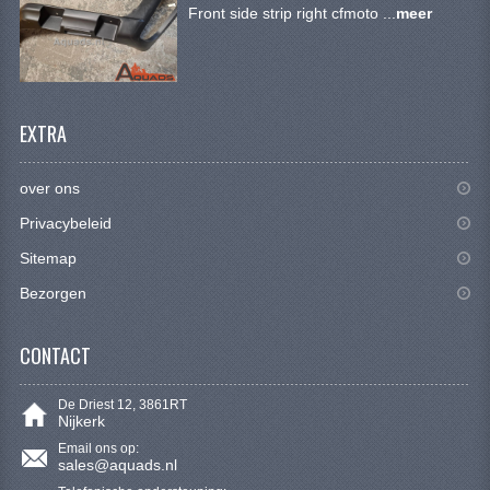
KETTING EN TANDWIELEN
Front side strip right cfmoto ...
meer
KOEL SYSTEEM
MOTOR
EXTRA
REM SYSTEEM
over ons
SCHOKBREKERS
Privacybeleid
STUUR INRICHTING
Sitemap
UITLAAT SYSTEEM
Bezorgen
VERLICHTING
CONTACT
WIEL OPHANGING
De Driest 12, 3861RT
WIELEN EN BANDEN
Nijkerk
Email ons op:
SEGWAY QUADS
sales@aquads.nl