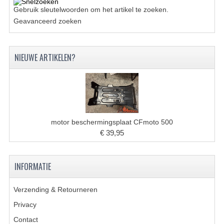
ACCESSOIRES
Gebruik sleutelwoorden om het artikel te zoeken.
GEREEDSCHAP
Geavanceerd zoeken
BASHAN 300S-18
NIEUWE ARTIKELEN?
BASHAN 300S-A
BASHAN 400S
ONDERHOUD PRODUCTEN BASHAN QUAD
motor beschermingsplaat CFmoto 500
SHINERAY ONDERDELEN
€ 39,95
ONDERHOUDS PRODUCTEN
INFORMATIE
SHINERAY 200STIIE-B
SHINERAY 250 STXE
Verzending & Retourneren
Privacy
ACCESSOIRES
Contact