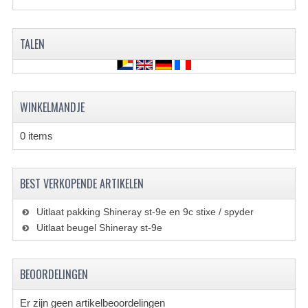
BRANDSTOF SYSTEEM
ELECTRONICA
TALEN
KABELS
KAPPEN EN FRAME
WINKELMANDJE
MOTOR ONDERDELEN
0 items
REM SYSTEEM
SCHOKBREKERS
BEST VERKOPENDE ARTIKELEN
STUUR INRICHTING
Uitlaat pakking Shineray st-9e en 9c stixe / spyder
Uitlaat beugel Shineray st-9e
TANDWIELEN EN KETTING
UITLAAT
BEOORDELINGEN
VELGEN
Er zijn geen artikelbeoordelingen