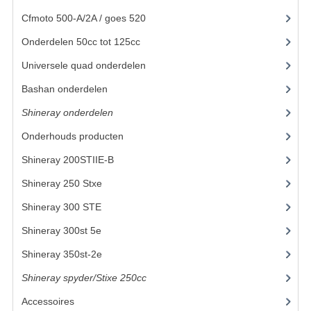
Cfmoto 500-A/2A / goes 520
(347)
BASHAN 200S-7-200S-A
Onderdelen 50cc tot 125cc
(49)
BRANDSTOF SYSTEEM
Universele quad onderdelen
(46)
ELEKTRONICA
Bashan onderdelen
(1024)
KABELS
Shineray onderdelen
(700)
KAPPEN EN FRAME
Onderhouds producten
(18)
Shineray 200STIIE-B
(32)
KETTING EN TANDWIELEN
Shineray 250 Stxe
(148)
KOEL SYSTEEM
Shineray 300 STE
(69)
MOTOR
Shineray 300st 5e
(45)
REM SYSTEEM
Shineray 350st-2e
(82)
Shineray spyder/Stixe 250cc
SCHOKBREKERS
(306)
Accessoires
(52)
STUUR INRICHTING