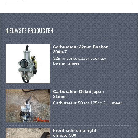
VERLICHTING
SHINERAY 300 STE
SHINERAY 300ST 5E
NIEUWSTE PRODUCTEN
SHINERAY 350ST-2E
Carburateur 32mm Bashan
200s-7
SHINERAY SPYDER/STIXE 250CC
32mm carburateur voor uw
Basha...
meer
ACCESSOIRES
BODY KAPPEN EN FRAME
BRANDSTOF SYSTEEM
Carburateur Dekni japan
21mm
Carburateur 50 tot 125cc 21...
meer
ELEKTRONICA
GEREEDSCHAP
KABELS
Front side strip right
cfmoto 500