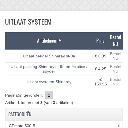
CFMOTO 500-5
UITLAAT SYSTEEM
CFMOTO 500-A/2A / GOES 520
BRANDSTOF SYSTEEM
Bestel
Artikelnaam+
Prijs
LAGERS
NU
Bestel
PAKKINGEN
Uitlaat beugel Shineray st-9e
€ 6,99
NU
PLASTIC PARTS
Uitlaat pakking Shineray st-9e en 9c stixe /
Bestel
€ 4,25
spyder
NU
VERLICHTING
€
Bestel
Uitlaat systeem Shineray
159,95
NU
ONDERDELEN 50CC TOT 125CC
Pagina(s) gevonden:
1
UNIVERSELE QUAD ONDERDELEN
Artikel
1
tot en met
3
(van
3
artikelen)
BASHAN ONDERDELEN
CATEGORIEËN
BASHAN 150CC
CFmoto 500-5
(5)