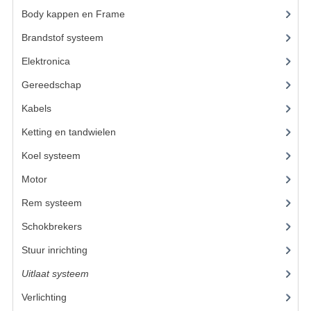
Body kappen en Frame
(23)
UITLAAT SYSTEEM
Brandstof systeem
(24)
VERLICHTING
Elektronica
(22)
WIEL OPHANGING
Gereedschap
(8)
Kabels
(6)
WIELEN EN BANDEN
Ketting en tandwielen
(19)
ACCESSOIRES
Koel systeem
(11)
GEREEDSCHAP
Motor
(59)
BASHAN 250-11B
Rem systeem
(17)
BRANDSTOF SYSTEEM
Schokbrekers
(11)
Stuur inrichting
(16)
ELEKTRONICA
Uitlaat systeem
(3)
KABELS
Verlichting
(10)
KAPPEN EN FRAME