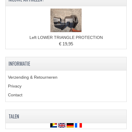
ACCESSOIRES
GEREEDSCHAP
BASHAN 300S-18
BASHAN 300S-A
Left LOWER TRIANGLE PROTECTION
€ 19,95
BASHAN 400S
ONDERHOUD PRODUCTEN BASHAN QUAD
INFORMATIE
SHINERAY ONDERDELEN
Verzending & Retourneren
ONDERHOUDS PRODUCTEN
Privacy
Contact
SHINERAY 200STIIE-B
SHINERAY 250 STXE
TALEN
ACCESSOIRES