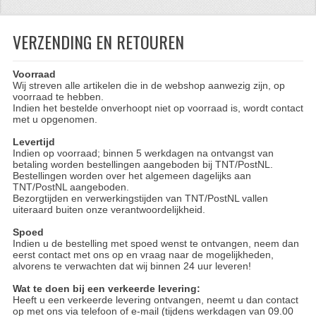
CFMOTO 500-5
VERZENDING EN RETOUREN
CFMOTO 500-A/2A / GOES 520
Voorraad
BRANDSTOF SYSTEEM
Wij streven alle artikelen die in de webshop aanwezig zijn, op
voorraad te hebben.
LAGERS
Indien het bestelde onverhoopt niet op voorraad is, wordt contact
met u opgenomen.
PAKKINGEN
Levertijd
Indien op voorraad; binnen 5 werkdagen na ontvangst van
PLASTIC PARTS
betaling worden bestellingen aangeboden bij TNT/PostNL.
Bestellingen worden over het algemeen dagelijks aan
TNT/PostNL aangeboden.
VERLICHTING
Bezorgtijden en verwerkingstijden van TNT/PostNL vallen
uiteraard buiten onze verantwoordelijkheid.
ONDERDELEN 50CC TOT 125CC
Spoed
Indien u de bestelling met spoed wenst te ontvangen, neem dan
UNIVERSELE QUAD ONDERDELEN
eerst contact met ons op en vraag naar de mogelijkheden,
alvorens te verwachten dat wij binnen 24 uur leveren!
BASHAN ONDERDELEN
Wat te doen bij een verkeerde levering:
Heeft u een verkeerde levering ontvangen, neemt u dan contact
BASHAN 150CC
op met ons via telefoon of e-mail (tijdens werkdagen van 09.00