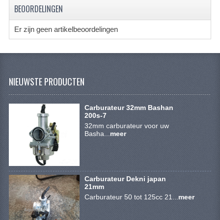
VERLICHTING
BEOORDELINGEN
SHINERAY 300 STE
Er zijn geen artikelbeoordelingen
SHINERAY 300ST 5E
SHINERAY 350ST-2E
NIEUWSTE PRODUCTEN
SHINERAY SPYDER/STIXE 250CC
ACCESSOIRES
Carburateur 32mm Bashan
200s-7
BODY KAPPEN EN FRAME
32mm carburateur voor uw
Basha...
meer
BRANDSTOF SYSTEEM
ELEKTRONICA
Carburateur Dekni japan
GEREEDSCHAP
21mm
Carburateur 50 tot 125cc 21...
meer
KABELS