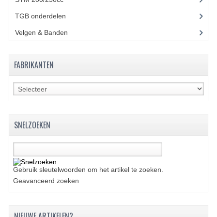
TGB onderdelen
(27)
KETTING EN TANDWIELEN
Velgen & Banden
(21)
KOEL SYSTEEM
MOTOR
FABRIKANTEN
REM SYSTEEM
SCHOKBREKERS
STUUR INRICHTING
SNELZOEKEN
UITLAAT SYSTEEM
VERLICHTING
Gebruik sleutelwoorden om het artikel te zoeken.
WIEL OPHANGING
Geavanceerd zoeken
WIELEN EN BANDEN
NIEUWE ARTIKELEN?