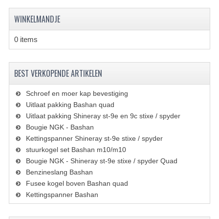
BRANDSTOF SYSTEEM
WINKELMANDJE
ELECTRONICA
0 items
KABELS
KAPPEN EN FRAME
BEST VERKOPENDE ARTIKELEN
MOTOR ONDERDELEN
Schroef en moer kap bevestiging
REM SYSTEEM
Uitlaat pakking Bashan quad
Uitlaat pakking Shineray st-9e en 9c stixe / spyder
SCHOKBREKERS
Bougie NGK - Bashan
Kettingspanner Shineray st-9e stixe / spyder
STUUR INRICHTING
stuurkogel set Bashan m10/m10
Bougie NGK - Shineray st-9e stixe / spyder Quad
TANDWIELEN EN KETTING
Benzineslang Bashan
UITLAAT
Fusee kogel boven Bashan quad
Kettingspanner Bashan
VELGEN