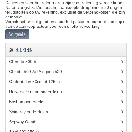
De kosten voor het retourneren zijn voor rekening van de koper.
Na ontvangst zal Aquads het aankoopbedrag binnen 30 dagen
UITLAAT SYSTEEM
terugstorten op uw rekening, exclusief de verzendkosten die zijn
gemaakt.
Verpak het artikel goed en stuur het pakket retour met een kopie
VERLICHTING
van de aankoopfactuur voor een snelle verwerking.
Volgende
WIEL OPHANGING
WIELEN EN BANDEN
CATEGORIEËN
ACCESSOIRES
CFmoto 500-5
(5)
GEREEDSCHAP
Cfmoto 500-A/2A / goes 520
(347)
Onderdelen 50cc tot 125cc
(49)
BASHAN 250-11B
Universele quad onderdelen
(46)
BRANDSTOF SYSTEEM
Bashan onderdelen
(1024)
ELEKTRONICA
Shineray onderdelen
(700)
KABELS
Segway Quads
(6)
KAPPEN EN FRAME
SYM 200/250cc
(15)