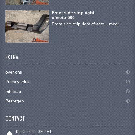
KETTING EN TANDWIELEN
Front side strip right
KOEL SYSTEEM
cfmoto 500
Front side strip right cfmoto ...
meer
MOTOR
REM SYSTEEM
SCHOKBREKERS
EXTRA
STUUR INRICHTING
over ons
UITLAAT SYSTEEM
Privacybeleid
VERLICHTING
Sitemap
Bezorgen
WIEL OPHANGING
WIELEN EN BANDEN
CONTACT
SEGWAY QUADS
De Driest 12, 3861RT