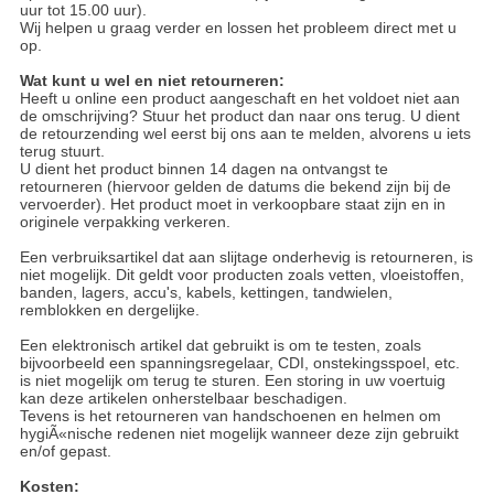
uur tot 15.00 uur).
Wij helpen u graag verder en lossen het probleem direct met u
BASHAN 200S-7-200S-A
op.
BRANDSTOF SYSTEEM
Wat kunt u wel en niet retourneren:
Heeft u online een product aangeschaft en het voldoet niet aan
de omschrijving? Stuur het product dan naar ons terug. U dient
ELEKTRONICA
de retourzending wel eerst bij ons aan te melden, alvorens u iets
terug stuurt.
U dient het product binnen 14 dagen na ontvangst te
KABELS
retourneren (hiervoor gelden de datums die bekend zijn bij de
vervoerder). Het product moet in verkoopbare staat zijn en in
KAPPEN EN FRAME
originele verpakking verkeren.
Een verbruiksartikel dat aan slijtage onderhevig is retourneren, is
KETTING EN TANDWIELEN
niet mogelijk. Dit geldt voor producten zoals vetten, vloeistoffen,
banden, lagers, accu's, kabels, kettingen, tandwielen,
KOEL SYSTEEM
remblokken en dergelijke.
Een elektronisch artikel dat gebruikt is om te testen, zoals
MOTOR
bijvoorbeeld een spanningsregelaar, CDI, onstekingsspoel, etc.
is niet mogelijk om terug te sturen. Een storing in uw voertuig
REM SYSTEEM
kan deze artikelen onherstelbaar beschadigen.
Tevens is het retourneren van handschoenen en helmen om
hygiÃ«nische redenen niet mogelijk wanneer deze zijn gebruikt
SCHOKBREKERS
en/of gepast.
Kosten:
STUUR INRICHTING