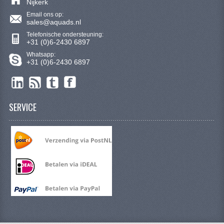
Nijkerk
SYM 200/250CC
Email ons op:
sales@aquads.nl
TGB ONDERDELEN
Telefonische ondersteuning:
+31 (0)6-2430 6897
VELGEN & BANDEN
Whatsapp:
+31 (0)6-2430 6897
10 INCH VELGEN
12 INCH VELGEN
SERVICE
6 INCH BANDEN
7 INCH VELGEN
8 INCH VELGEN
9 INCH VELG
E SCOOTERS
ACCOUNT