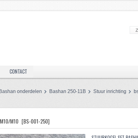
CONTACT
Bashan onderdelen
Bashan 250-11B
Stuur inrichting
b
 M10/M10
[BS-001-250]
STUURKOGEL SET BASH