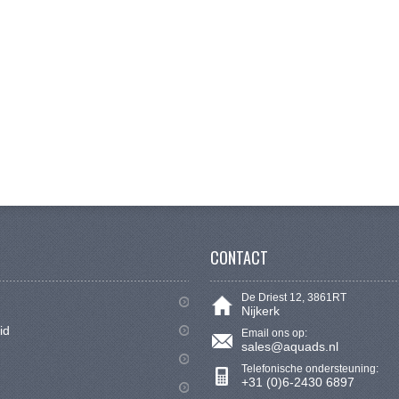
CONTACT
De Driest 12, 3861RT
Nijkerk
id
Email ons op:
sales@aquads.nl
Telefonische ondersteuning:
+31 (0)6-2430 6897