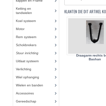
kappen en Frame
(47)
Ketting en
KLANTEN DIE DIT ARTIKEL 
tandwielen
(10)
Koel systeem
(8)
Motor
(72)
Rem systeem
(21)
Schokbrekers
(13)
Stuur inrichting
(14)
Draagarm rechts 
Bashan
Uitlaat systeem
(15)
Verlichting
(14)
Wiel ophanging
(40)
Wielen en banden
(3)
Accessoires
(62)
Gereedschap
(8)