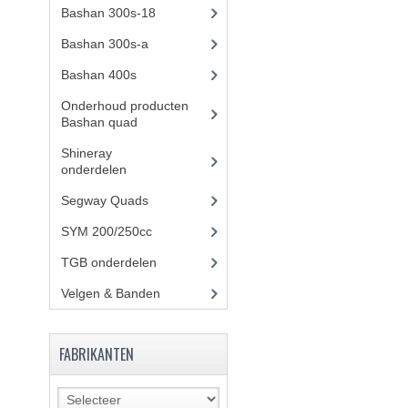
Bashan 300s-18
(35)
Bashan 300s-a
(65)
Bashan 400s
(5)
Onderhoud producten
Bashan quad
(17)
Shineray
onderdelen
(700)
Segway Quads
(6)
SYM 200/250cc
(15)
TGB onderdelen
(27)
Velgen & Banden
(21)
FABRIKANTEN