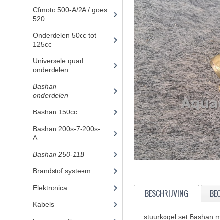
Cfmoto 500-A/2A / goes
520
(347)
Onderdelen 50cc tot
125cc
(49)
Universele quad
onderdelen
(46)
Bashan
onderdelen
(1024)
Bashan 150cc
(36)
Bashan 200s-7-200s-
A
(481)
Bashan 250-11B
(385)
Brandstof systeem
(25)
Elektronica
(25)
BESCHRIJVING
BE
Kabels
(8)
stuurkogel set Bashan