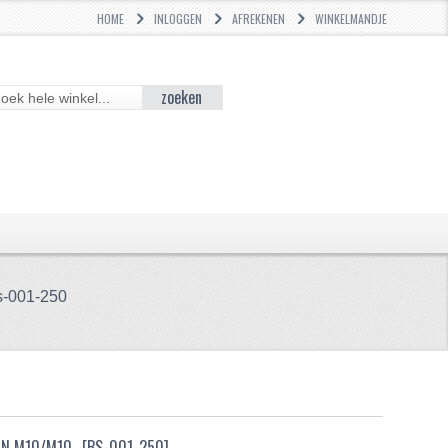
HOME
INLOGGEN
AFREKENEN
WINKELMANDJE
zoeken
s-001-250
AN M10/M10
[BS-001-250]