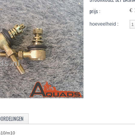
€ 
prijs :
hoeveelheid :
OORDELINGEN
 m10/m10