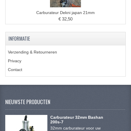
KETTING EN TANDWIELEN
Carburateur Dekni japan 21mm
KOEL SYSTEEM
€ 32,50
MOTOR
INFORMATIE
REM SYSTEEM
SCHOKBREKERS
Verzending & Retourneren
Privacy
STUUR INRICHTING
Contact
UITLAAT SYSTEEM
VERLICHTING
WIEL OPHANGING
NIEUWSTE PRODUCTEN
WIELEN EN BANDEN
Carburateur 32mm Bashan
200s-7
SEGWAY QUADS
32mm carburateur voor uw