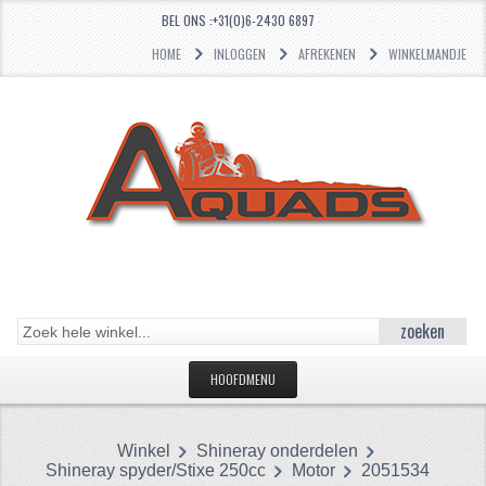
BEL ONS :+31(0)6-2430 6897
HOME
INLOGGEN
AFREKENEN
WINKELMANDJE
zoeken
HOOFDMENU
HOME
Winkel
Shineray onderdelen
CATEGORIEËN
Shineray spyder/Stixe 250cc
Motor
2051534