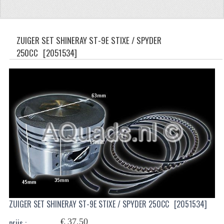
CFMOTO 500-5
CFMOTO 500-A/2A / GOES 520
ZUIGER SET SHINERAY ST-9E STIXE / SPYDER
250CC
[2051534]
BRANDSTOF SYSTEEM
LAGERS
PAKKINGEN
PLASTIC PARTS
VERLICHTING
ONDERDELEN 50CC TOT 125CC
UNIVERSELE QUAD ONDERDELEN
BASHAN ONDERDELEN
ZUIGER SET SHINERAY ST-9E STIXE / SPYDER 250CC
[2051534]
BASHAN 150CC
€ 37,50
prijs :