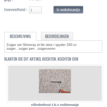
BASHAN 200S-7-200S-A
In winkelmandje
hoeveelheid :
BRANDSTOF SYSTEEM
ELEKTRONICA
BESCHRIJVING
BEOORDELINGEN
KABELS
Zuiger set Shineray st-9e stixe / spyder 250 cc
KAPPEN EN FRAME
zuiger , zuiger pen , zuigerveren
KETTING EN TANDWIELEN
KLANTEN DIE DIT ARTIKEL KOCHTEN, KOCHTEN OOK
KOEL SYSTEEM
MOTOR
REM SYSTEEM
SCHOKBREKERS
cilinderbout t.b.v nokkenasje
STUUR INRICHTING