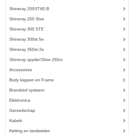
ACCESSOIRES
Shineray 200STIIE-B
(32)
GEREEDSCHAP
Shineray 250 Stxe
(148)
BASHAN 300S-18
Shineray 300 STE
(69)
BASHAN 300S-A
Shineray 300st 5e
(45)
BASHAN 400S
Shineray 350st-2e
(82)
Shineray spyder/Stixe 250cc
(306)
ONDERHOUD PRODUCTEN BASHAN QUAD
Accessoires
(52)
SHINERAY ONDERDELEN
Body kappen en Frame
(23)
ONDERHOUDS PRODUCTEN
Brandstof systeem
(24)
SHINERAY 200STIIE-B
Elektronica
(22)
Gereedschap
(8)
SHINERAY 250 STXE
Kabels
(6)
ACCESSOIRES
Ketting en tandwielen
(19)