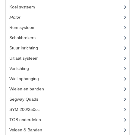
BRANDSTOF SYSTEEM
Koel systeem
(11)
ELECTRONICA
Motor
(59)
KABELS
Rem systeem
(17)
Schokbrekers
(11)
KAPPEN EN FRAME
Stuur inrichting
(16)
MOTOR ONDERDELEN
Uitlaat systeem
(3)
REM SYSTEEM
Verlichting
(10)
SCHOKBREKERS
Wiel ophanging
(25)
STUUR INRICHTING
Wielen en banden
Segway Quads
(6)
TANDWIELEN EN KETTING
SYM 200/250cc
(15)
UITLAAT
TGB onderdelen
(27)
VELGEN
Velgen & Banden
(21)