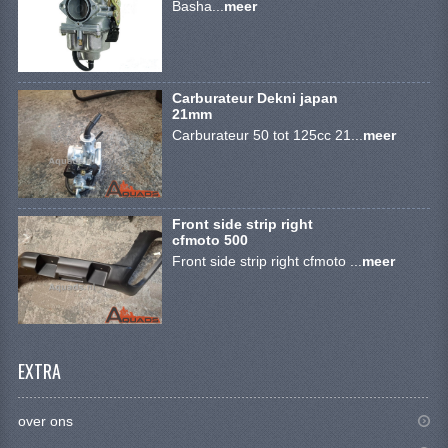
Basha...
meer
SYM 200/250CC
TGB ONDERDELEN
VELGEN & BANDEN
Carburateur Dekni japan
21mm
Carburateur 50 tot 125cc 21...
meer
10 INCH VELGEN
12 INCH VELGEN
6 INCH BANDEN
Front side strip right
cfmoto 500
Front side strip right cfmoto ...
meer
7 INCH VELGEN
8 INCH VELGEN
9 INCH VELG
EXTRA
E SCOOTERS
over ons
ACCOUNT