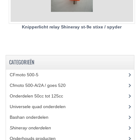
KETTING EN TANDWIELEN
KOEL SYSTEEM
Knipperlicht relay Shineray st-9e stixe / spyder
MOTOR
REM SYSTEEM
CATEGORIEËN
SCHOKBREKERS
CFmoto 500-5
(5)
STUUR INRICHTING
Cfmoto 500-A/2A / goes 520
(347)
UITLAAT SYSTEEM
Onderdelen 50cc tot 125cc
(49)
VERLICHTING
Universele quad onderdelen
(46)
WIEL OPHANGING
Bashan onderdelen
(1024)
WIELEN EN BANDEN
Shineray onderdelen
(700)
Onderhouds producten
(18)