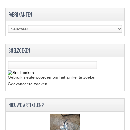
VERLICHTING
FABRIKANTEN
SHINERAY 300 STE
SHINERAY 300ST 5E
SHINERAY 350ST-2E
SNELZOEKEN
SHINERAY SPYDER/STIXE 250CC
ACCESSOIRES
BODY KAPPEN EN FRAME
Gebruik sleutelwoorden om het artikel te zoeken.
Geavanceerd zoeken
BRANDSTOF SYSTEEM
ELEKTRONICA
NIEUWE ARTIKELEN?
GEREEDSCHAP
KABELS