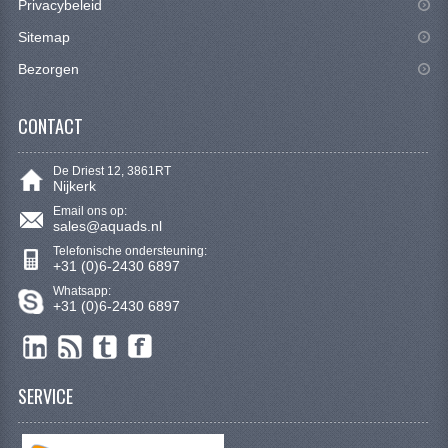
Privacybeleid
CONTACT
Sitemap
Bezorgen
CONTACT
De Driest 12, 3861RT
Nijkerk
Email ons op:
sales@aquads.nl
Telefonische ondersteuning:
+31 (0)6-2430 6897
Whatsapp:
+31 (0)6-2430 6897
SERVICE