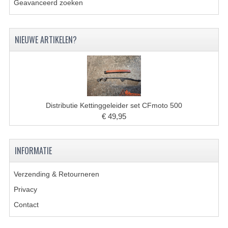
Geavanceerd zoeken
BRANDSTOF SYSTEEM
ELECTRONICA
NIEUWE ARTIKELEN?
KABELS
KAPPEN EN FRAME
MOTOR ONDERDELEN
Distributie Kettinggeleider set CFmoto 500
REM SYSTEEM
€ 49,95
SCHOKBREKERS
INFORMATIE
STUUR INRICHTING
TANDWIELEN EN KETTING
Verzending & Retourneren
Privacy
UITLAAT
Contact
VELGEN