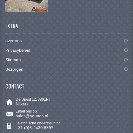
KETTING EN TANDWIELEN
KOEL SYSTEEM
EXTRA
MOTOR
REM SYSTEEM
over ons
Privacybeleid
SCHOKBREKERS
Sitemap
STUUR INRICHTING
Bezorgen
UITLAAT SYSTEEM
CONTACT
VERLICHTING
De Driest 12, 3861RT
WIEL OPHANGING
Nijkerk
Email ons op:
WIELEN EN BANDEN
sales@aquads.nl
Telefonische ondersteuning:
SEGWAY QUADS
+31 (0)6-2430 6897