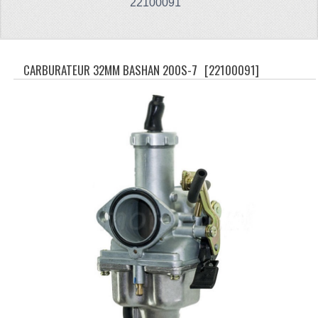
22100091
CFMOTO 500-5
CFMOTO 500-A/2A / GOES 520
CARBURATEUR 32MM BASHAN 200S-7
[22100091]
BRANDSTOF SYSTEEM
LAGERS
PAKKINGEN
PLASTIC PARTS
VERLICHTING
ONDERDELEN 50CC TOT 125CC
UNIVERSELE QUAD ONDERDELEN
BASHAN ONDERDELEN
BASHAN 150CC