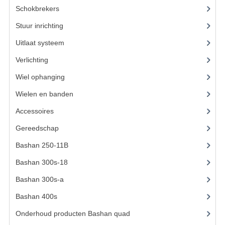
Schokbrekers
(14)
KETTING EN TANDWIELEN
Stuur inrichting
(16)
KOEL SYSTEEM
Uitlaat systeem
(15)
Verlichting
(15)
MOTOR
Wiel ophanging
(53)
REM SYSTEEM
Wielen en banden
(6)
SCHOKBREKERS
Accessoires
(73)
STUUR INRICHTING
Gereedschap
(15)
UITLAAT SYSTEEM
Bashan 250-11B
(385)
Bashan 300s-18
(35)
VERLICHTING
Bashan 300s-a
(65)
WIEL OPHANGING
Bashan 400s
(5)
WIELEN EN BANDEN
Onderhoud producten Bashan quad
(17)