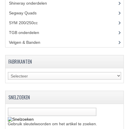
ACCESSOIRES
Shineray onderdelen
(700)
GEREEDSCHAP
Segway Quads
(6)
SYM 200/250cc
(15)
BASHAN 300S-18
TGB onderdelen
(27)
BASHAN 300S-A
Velgen & Banden
(21)
BASHAN 400S
ONDERHOUD PRODUCTEN BASHAN QUAD
FABRIKANTEN
SHINERAY ONDERDELEN
ONDERHOUDS PRODUCTEN
SHINERAY 200STIIE-B
SNELZOEKEN
SHINERAY 250 STXE
ACCESSOIRES
Gebruik sleutelwoorden om het artikel te zoeken.