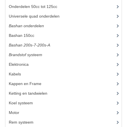
Onderdelen 50cc tot 125cc
(49)
UITLAAT SYSTEEM
Universele quad onderdelen
(46)
VERLICHTING
Bashan onderdelen
(1024)
WIEL OPHANGING
Bashan 150cc
(36)
WIELEN EN BANDEN
Bashan 200s-7-200s-A
(481)
Brandstof systeem
(28)
ACCESSOIRES
Elektronica
(34)
GEREEDSCHAP
Kabels
(8)
BASHAN 250-11B
Kappen en Frame
(56)
BRANDSTOF SYSTEEM
Ketting en tandwielen
(18)
Koel systeem
(7)
ELEKTRONICA
Motor
(98)
KABELS
Rem systeem
(25)
KAPPEN EN FRAME