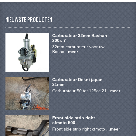
VERLICHTING
SHINERAY 300 STE
NIEUWSTE PRODUCTEN
SHINERAY 300ST 5E
Carburateur 32mm Bashan
SHINERAY 350ST-2E
200s-7
32mm carburateur voor uw
Basha...
meer
SHINERAY SPYDER/STIXE 250CC
ACCESSOIRES
BODY KAPPEN EN FRAME
Carburateur Dekni japan
21mm
BRANDSTOF SYSTEEM
Carburateur 50 tot 125cc 21...
meer
ELEKTRONICA
GEREEDSCHAP
Front side strip right
cfmoto 500
KABELS
Front side strip right cfmoto ...
meer