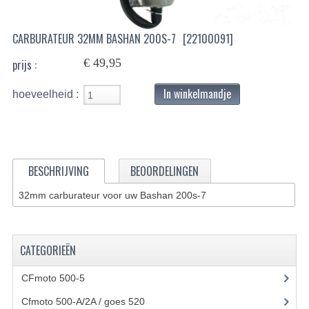
BASHAN 200S-7-200S-A
CARBURATEUR 32MM BASHAN 200S-7
[22100091]
BRANDSTOF SYSTEEM
€ 49,95
prijs :
ELEKTRONICA
In winkelmandje
hoeveelheid :
KABELS
KAPPEN EN FRAME
KETTING EN TANDWIELEN
BESCHRIJVING
BEOORDELINGEN
KOEL SYSTEEM
32mm carburateur voor uw Bashan 200s-7
MOTOR
CATEGORIEËN
REM SYSTEEM
SCHOKBREKERS
CFmoto 500-5
(5)
Cfmoto 500-A/2A / goes 520
(347)
STUUR INRICHTING