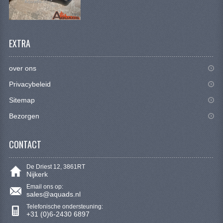
KETTING EN TANDWIELEN
KOEL SYSTEEM
EXTRA
MOTOR
REM SYSTEEM
over ons
Privacybeleid
SCHOKBREKERS
Sitemap
STUUR INRICHTING
Bezorgen
UITLAAT SYSTEEM
CONTACT
VERLICHTING
De Driest 12, 3861RT
WIEL OPHANGING
Nijkerk
Email ons op:
WIELEN EN BANDEN
sales@aquads.nl
Telefonische ondersteuning:
SEGWAY QUADS
+31 (0)6-2430 6897