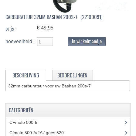
BASHAN 200S-7-200S-A
CARBURATEUR 32MM BASHAN 200S-7
[22100091]
BRANDSTOF SYSTEEM
€ 49,95
prijs :
ELEKTRONICA
In winkelmandje
hoeveelheid :
KABELS
KAPPEN EN FRAME
KETTING EN TANDWIELEN
BESCHRIJVING
BEOORDELINGEN
KOEL SYSTEEM
32mm carburateur voor uw Bashan 200s-7
MOTOR
CATEGORIEËN
REM SYSTEEM
SCHOKBREKERS
CFmoto 500-5
(5)
Cfmoto 500-A/2A / goes 520
(347)
STUUR INRICHTING