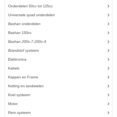
Onderdelen 50cc tot 125cc
(49)
UITLAAT SYSTEEM
Universele quad onderdelen
(46)
VERLICHTING
Bashan onderdelen
(1024)
WIEL OPHANGING
Bashan 150cc
(36)
WIELEN EN BANDEN
Bashan 200s-7-200s-A
(481)
Brandstof systeem
(28)
ACCESSOIRES
Elektronica
(34)
GEREEDSCHAP
Kabels
(8)
BASHAN 250-11B
Kappen en Frame
(56)
BRANDSTOF SYSTEEM
Ketting en tandwielen
(18)
Koel systeem
(7)
ELEKTRONICA
Motor
(98)
KABELS
Rem systeem
(25)
KAPPEN EN FRAME