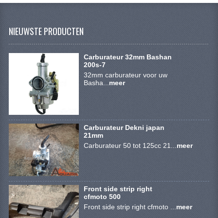
VERLICHTING
SHINERAY 300 STE
NIEUWSTE PRODUCTEN
SHINERAY 300ST 5E
Carburateur 32mm Bashan
SHINERAY 350ST-2E
200s-7
32mm carburateur voor uw
Basha...
meer
SHINERAY SPYDER/STIXE 250CC
ACCESSOIRES
BODY KAPPEN EN FRAME
Carburateur Dekni japan
21mm
BRANDSTOF SYSTEEM
Carburateur 50 tot 125cc 21...
meer
ELEKTRONICA
GEREEDSCHAP
Front side strip right
cfmoto 500
KABELS
Front side strip right cfmoto ...
meer