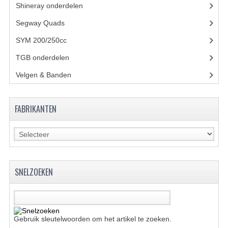
ACCESSOIRES
Shineray onderdelen
(700)
GEREEDSCHAP
Segway Quads
(6)
SYM 200/250cc
(15)
BASHAN 300S-18
TGB onderdelen
(27)
BASHAN 300S-A
Velgen & Banden
(21)
BASHAN 400S
ONDERHOUD PRODUCTEN BASHAN QUAD
FABRIKANTEN
SHINERAY ONDERDELEN
ONDERHOUDS PRODUCTEN
SHINERAY 200STIIE-B
SNELZOEKEN
SHINERAY 250 STXE
ACCESSOIRES
Gebruik sleutelwoorden om het artikel te zoeken.