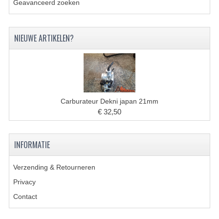
Geavanceerd zoeken
BRANDSTOF SYSTEEM
ELECTRONICA
NIEUWE ARTIKELEN?
KABELS
KAPPEN EN FRAME
MOTOR ONDERDELEN
Carburateur Dekni japan 21mm
REM SYSTEEM
€ 32,50
SCHOKBREKERS
INFORMATIE
STUUR INRICHTING
TANDWIELEN EN KETTING
Verzending & Retourneren
Privacy
UITLAAT
Contact
VELGEN