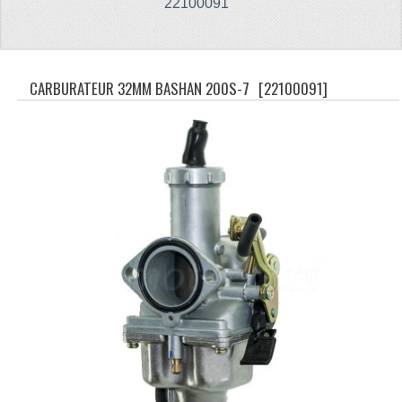
22100091
CFMOTO 500-5
CFMOTO 500-A/2A / GOES 520
CARBURATEUR 32MM BASHAN 200S-7
[22100091]
BRANDSTOF SYSTEEM
LAGERS
PAKKINGEN
PLASTIC PARTS
VERLICHTING
ONDERDELEN 50CC TOT 125CC
UNIVERSELE QUAD ONDERDELEN
BASHAN ONDERDELEN
BASHAN 150CC