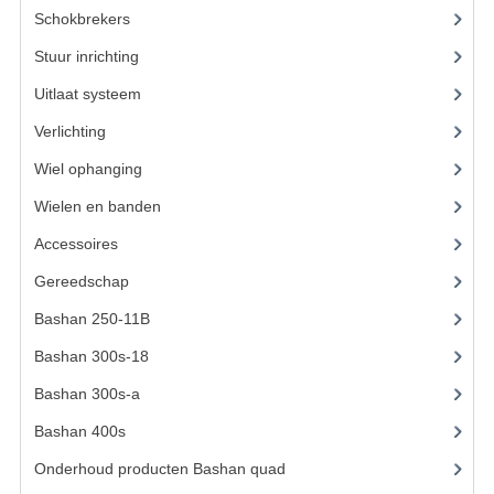
Schokbrekers
(14)
KETTING EN TANDWIELEN
Stuur inrichting
(16)
KOEL SYSTEEM
Uitlaat systeem
(15)
Verlichting
(15)
MOTOR
Wiel ophanging
(53)
REM SYSTEEM
Wielen en banden
(6)
SCHOKBREKERS
Accessoires
(73)
STUUR INRICHTING
Gereedschap
(15)
UITLAAT SYSTEEM
Bashan 250-11B
(385)
Bashan 300s-18
(35)
VERLICHTING
Bashan 300s-a
(65)
WIEL OPHANGING
Bashan 400s
(5)
WIELEN EN BANDEN
Onderhoud producten Bashan quad
(17)