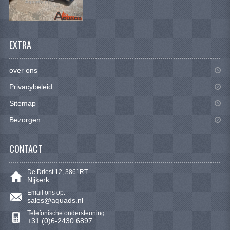
KETTING EN TANDWIELEN
KOEL SYSTEEM
EXTRA
MOTOR
REM SYSTEEM
over ons
Privacybeleid
SCHOKBREKERS
Sitemap
STUUR INRICHTING
Bezorgen
UITLAAT SYSTEEM
CONTACT
VERLICHTING
De Driest 12, 3861RT
WIEL OPHANGING
Nijkerk
Email ons op:
WIELEN EN BANDEN
sales@aquads.nl
Telefonische ondersteuning:
SEGWAY QUADS
+31 (0)6-2430 6897