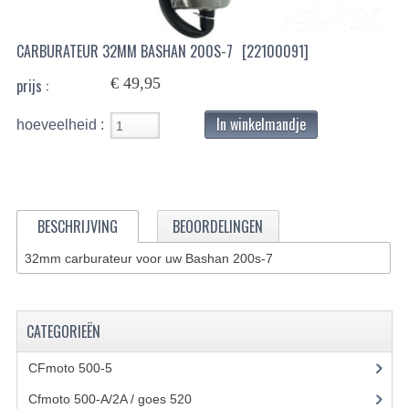
BASHAN 200S-7-200S-A
CARBURATEUR 32MM BASHAN 200S-7
[22100091]
BRANDSTOF SYSTEEM
€ 49,95
prijs :
ELEKTRONICA
In winkelmandje
hoeveelheid :
KABELS
KAPPEN EN FRAME
KETTING EN TANDWIELEN
BESCHRIJVING
BEOORDELINGEN
KOEL SYSTEEM
32mm carburateur voor uw Bashan 200s-7
MOTOR
CATEGORIEËN
REM SYSTEEM
SCHOKBREKERS
CFmoto 500-5
(5)
Cfmoto 500-A/2A / goes 520
(347)
STUUR INRICHTING