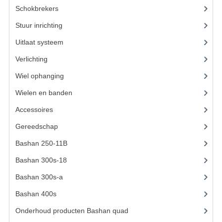
Schokbrekers
(14)
KETTING EN TANDWIELEN
Stuur inrichting
(16)
KOEL SYSTEEM
Uitlaat systeem
(15)
Verlichting
(15)
MOTOR
Wiel ophanging
(53)
REM SYSTEEM
Wielen en banden
(6)
SCHOKBREKERS
Accessoires
(73)
STUUR INRICHTING
Gereedschap
(15)
UITLAAT SYSTEEM
Bashan 250-11B
(385)
Bashan 300s-18
(35)
VERLICHTING
Bashan 300s-a
(65)
WIEL OPHANGING
Bashan 400s
(5)
WIELEN EN BANDEN
Onderhoud producten Bashan quad
(17)