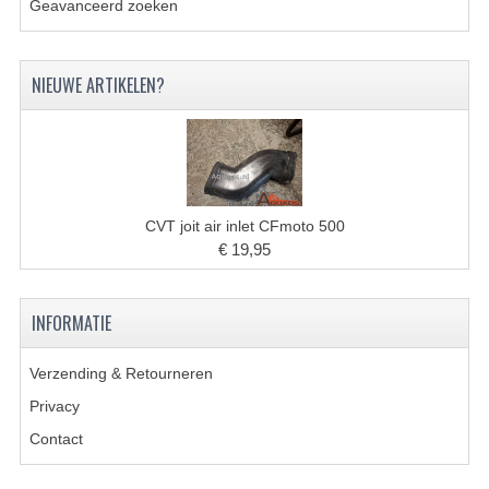
Geavanceerd zoeken
BRANDSTOF SYSTEEM
ELECTRONICA
NIEUWE ARTIKELEN?
KABELS
KAPPEN EN FRAME
MOTOR ONDERDELEN
CVT joit air inlet CFmoto 500
REM SYSTEEM
€ 19,95
SCHOKBREKERS
INFORMATIE
STUUR INRICHTING
TANDWIELEN EN KETTING
Verzending & Retourneren
Privacy
UITLAAT
Contact
VELGEN