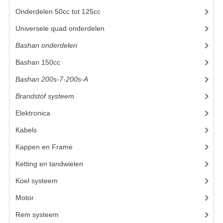
Onderdelen 50cc tot 125cc
(49)
UITLAAT SYSTEEM
Universele quad onderdelen
(46)
VERLICHTING
Bashan onderdelen
(1024)
WIEL OPHANGING
Bashan 150cc
(36)
WIELEN EN BANDEN
Bashan 200s-7-200s-A
(481)
Brandstof systeem
(28)
ACCESSOIRES
Elektronica
(34)
GEREEDSCHAP
Kabels
(8)
BASHAN 250-11B
Kappen en Frame
(56)
BRANDSTOF SYSTEEM
Ketting en tandwielen
(18)
Koel systeem
(7)
ELEKTRONICA
Motor
(98)
KABELS
Rem systeem
(25)
KAPPEN EN FRAME