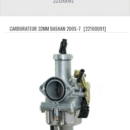
22100091
CFMOTO 500-5
CFMOTO 500-A/2A / GOES 520
CARBURATEUR 32MM BASHAN 200S-7
[22100091]
BRANDSTOF SYSTEEM
LAGERS
PAKKINGEN
PLASTIC PARTS
VERLICHTING
ONDERDELEN 50CC TOT 125CC
UNIVERSELE QUAD ONDERDELEN
BASHAN ONDERDELEN
BASHAN 150CC