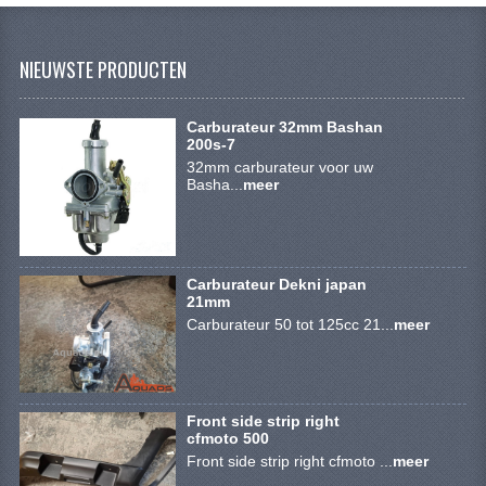
VERLICHTING
SHINERAY 300 STE
NIEUWSTE PRODUCTEN
SHINERAY 300ST 5E
Carburateur 32mm Bashan
SHINERAY 350ST-2E
200s-7
32mm carburateur voor uw
Basha...
meer
SHINERAY SPYDER/STIXE 250CC
ACCESSOIRES
BODY KAPPEN EN FRAME
Carburateur Dekni japan
21mm
BRANDSTOF SYSTEEM
Carburateur 50 tot 125cc 21...
meer
ELEKTRONICA
GEREEDSCHAP
Front side strip right
cfmoto 500
KABELS
Front side strip right cfmoto ...
meer