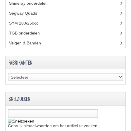
ACCESSOIRES
Shineray onderdelen
(700)
GEREEDSCHAP
Segway Quads
(6)
SYM 200/250cc
(15)
BASHAN 300S-18
TGB onderdelen
(27)
BASHAN 300S-A
Velgen & Banden
(21)
BASHAN 400S
ONDERHOUD PRODUCTEN BASHAN QUAD
FABRIKANTEN
SHINERAY ONDERDELEN
ONDERHOUDS PRODUCTEN
SHINERAY 200STIIE-B
SNELZOEKEN
SHINERAY 250 STXE
ACCESSOIRES
Gebruik sleutelwoorden om het artikel te zoeken.