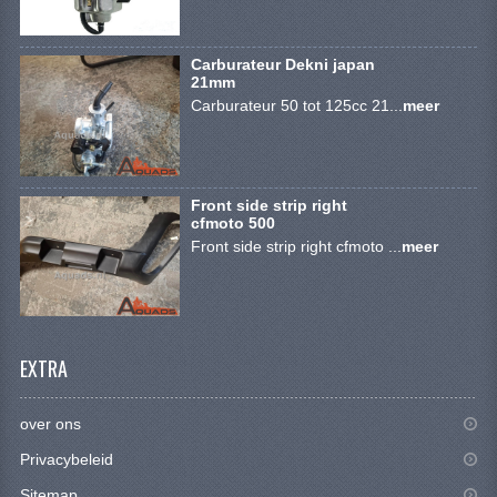
BRANDSTOF SYSTEEM
ELECTRONICA
Carburateur Dekni japan
21mm
KABELS
Carburateur 50 tot 125cc 21...
meer
KAPPEN EN FRAME
MOTOR ONDERDELEN
Front side strip right
cfmoto 500
REM SYSTEEM
Front side strip right cfmoto ...
meer
SCHOKBREKERS
STUUR INRICHTING
EXTRA
TANDWIELEN EN KETTING
UITLAAT
over ons
Privacybeleid
VELGEN
Sitemap