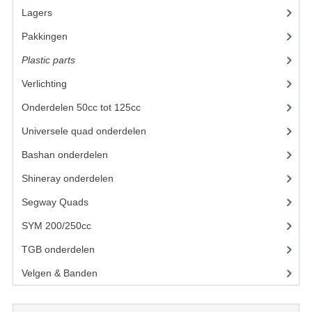
Lagers
(12)
UITLAAT SYSTEEM
Pakkingen
(8)
VERLICHTING
Plastic parts
(22)
WIEL OPHANGING
Verlichting
(11)
Onderdelen 50cc tot 125cc
(49)
WIELEN EN BANDEN
Universele quad onderdelen
(46)
ACCESSOIRES
Bashan onderdelen
(1024)
GEREEDSCHAP
Shineray onderdelen
(700)
BASHAN 250-11B
Segway Quads
(6)
BRANDSTOF SYSTEEM
SYM 200/250cc
(15)
TGB onderdelen
(27)
ELEKTRONICA
Velgen & Banden
(21)
KABELS
KAPPEN EN FRAME