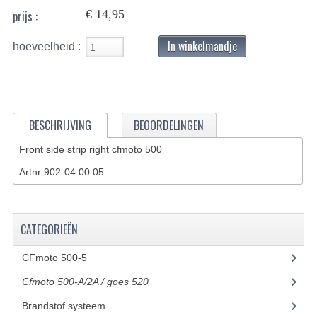
€ 14,95
prijs :
BASHAN 200S-7-200S-A
In winkelmandje
hoeveelheid :
BRANDSTOF SYSTEEM
ELEKTRONICA
KABELS
BESCHRIJVING
BEOORDELINGEN
KAPPEN EN FRAME
Front side strip right cfmoto 500
KETTING EN TANDWIELEN
Artnr:902-04.00.05
KOEL SYSTEEM
MOTOR
CATEGORIEËN
REM SYSTEEM
CFmoto 500-5
(5)
Cfmoto 500-A/2A / goes 520
(347)
SCHOKBREKERS
Brandstof systeem
(8)
STUUR INRICHTING