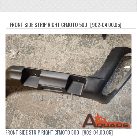
CFMOTO 500-5
CFMOTO 500-A/2A / GOES 520
FRONT SIDE STRIP RIGHT CFMOTO 500
[902-04.00.05]
BRANDSTOF SYSTEEM
LAGERS
PAKKINGEN
PLASTIC PARTS
VERLICHTING
ONDERDELEN 50CC TOT 125CC
UNIVERSELE QUAD ONDERDELEN
BASHAN ONDERDELEN
FRONT SIDE STRIP RIGHT CFMOTO 500
[902-04.00.05]
BASHAN 150CC