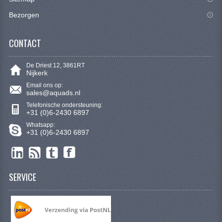
VERLICHTING
Bezorgen
SHINERAY 300 STE
CONTACT
SHINERAY 300ST 5E
SHINERAY 350ST-2E
De Driest 12, 3861RT
Nijkerk
SHINERAY SPYDER/STIXE 250CC
Email ons op:
sales@aquads.nl
Telefonische ondersteuning:
ACCESSOIRES
+31 (0)6-2430 6897
Whatsapp:
BODY KAPPEN EN FRAME
+31 (0)6-2430 6897
BRANDSTOF SYSTEEM
ELEKTRONICA
SERVICE
GEREEDSCHAP
KABELS