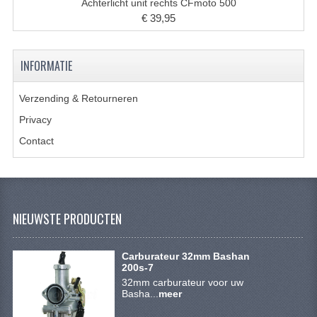
ACCESSOIRES
Achterlicht unit rechts CFmoto 500
€ 39,95
GEREEDSCHAP
BASHAN 300S-18
INFORMATIE
BASHAN 300S-A
Verzending & Retourneren
BASHAN 400S
Privacy
Contact
ONDERHOUD PRODUCTEN BASHAN QUAD
SHINERAY ONDERDELEN
ONDERHOUDS PRODUCTEN
NIEUWSTE PRODUCTEN
SHINERAY 200STIIE-B
Carburateur 32mm Bashan
SHINERAY 250 STXE
200s-7
32mm carburateur voor uw
ACCESSOIRES
Basha...
meer