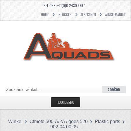
BEL ONS :+31(0)6-2430 6897
HOME
INLOGGEN
AFREKENEN
WINKELMANDJE
zoeken
HOOFDMENU
HOME
Winkel
Cfmoto 500-A/2A / goes 520
Plastic parts
CATEGORIEËN
902-04.00.05