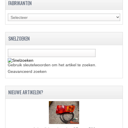
FABRIKANTEN
KETTING EN TANDWIELEN
KOEL SYSTEEM
MOTOR
SNELZOEKEN
REM SYSTEEM
SCHOKBREKERS
Gebruik sleutelwoorden om het artikel te zoeken.
STUUR INRICHTING
Geavanceerd zoeken
UITLAAT SYSTEEM
NIEUWE ARTIKELEN?
VERLICHTING
WIEL OPHANGING
WIELEN EN BANDEN