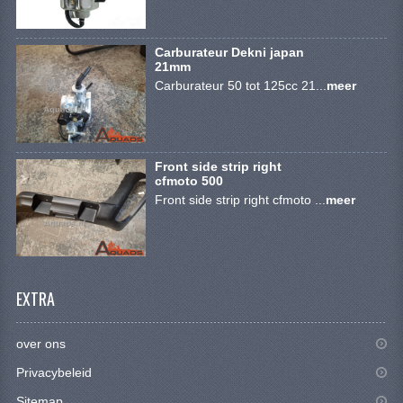
BRANDSTOF SYSTEEM
ELECTRONICA
Carburateur Dekni japan
21mm
KABELS
Carburateur 50 tot 125cc 21...
meer
KAPPEN EN FRAME
MOTOR ONDERDELEN
Front side strip right
cfmoto 500
REM SYSTEEM
Front side strip right cfmoto ...
meer
SCHOKBREKERS
STUUR INRICHTING
EXTRA
TANDWIELEN EN KETTING
UITLAAT
over ons
Privacybeleid
VELGEN
Sitemap