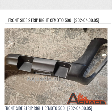
CFMOTO 500-5
CFMOTO 500-A/2A / GOES 520
FRONT SIDE STRIP RIGHT CFMOTO 500
[902-04.00.05]
BRANDSTOF SYSTEEM
LAGERS
PAKKINGEN
PLASTIC PARTS
VERLICHTING
ONDERDELEN 50CC TOT 125CC
UNIVERSELE QUAD ONDERDELEN
BASHAN ONDERDELEN
FRONT SIDE STRIP RIGHT CFMOTO 500
[902-04.00.05]
BASHAN 150CC