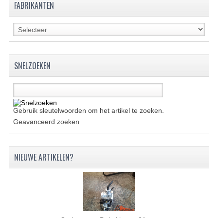
FABRIKANTEN
KETTING EN TANDWIELEN
KOEL SYSTEEM
MOTOR
SNELZOEKEN
REM SYSTEEM
SCHOKBREKERS
Gebruik sleutelwoorden om het artikel te zoeken.
STUUR INRICHTING
Geavanceerd zoeken
UITLAAT SYSTEEM
NIEUWE ARTIKELEN?
VERLICHTING
WIEL OPHANGING
WIELEN EN BANDEN