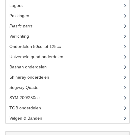
Lagers
(12)
UITLAAT SYSTEEM
Pakkingen
(8)
VERLICHTING
Plastic parts
(22)
WIEL OPHANGING
Verlichting
(11)
Onderdelen 50cc tot 125cc
(49)
WIELEN EN BANDEN
Universele quad onderdelen
(46)
ACCESSOIRES
Bashan onderdelen
(1024)
GEREEDSCHAP
Shineray onderdelen
(700)
BASHAN 250-11B
Segway Quads
(6)
BRANDSTOF SYSTEEM
SYM 200/250cc
(15)
TGB onderdelen
(27)
ELEKTRONICA
Velgen & Banden
(21)
KABELS
KAPPEN EN FRAME