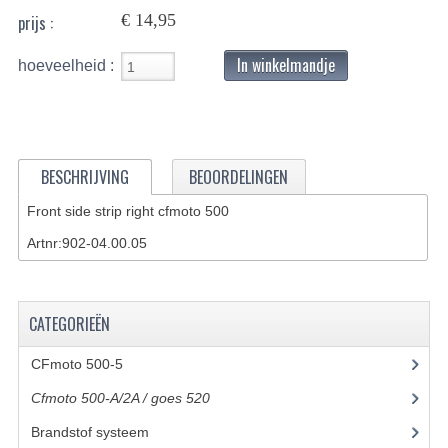
€ 14,95
prijs :
BASHAN 200S-7-200S-A
In winkelmandje
hoeveelheid :
BRANDSTOF SYSTEEM
ELEKTRONICA
KABELS
BESCHRIJVING
BEOORDELINGEN
KAPPEN EN FRAME
Front side strip right cfmoto 500
KETTING EN TANDWIELEN
Artnr:902-04.00.05
KOEL SYSTEEM
MOTOR
CATEGORIEËN
REM SYSTEEM
CFmoto 500-5
(5)
Cfmoto 500-A/2A / goes 520
(347)
SCHOKBREKERS
Brandstof systeem
(8)
STUUR INRICHTING