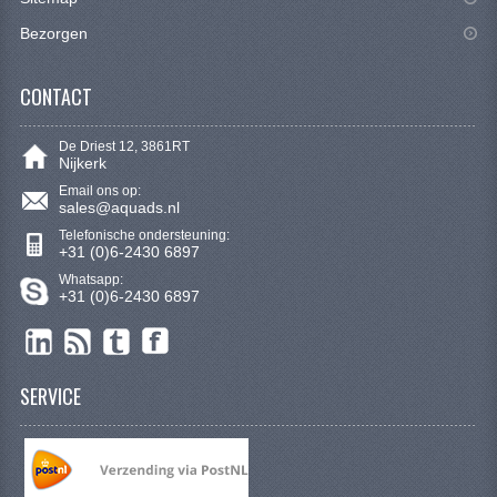
VERLICHTING
Bezorgen
SHINERAY 300 STE
CONTACT
SHINERAY 300ST 5E
SHINERAY 350ST-2E
De Driest 12, 3861RT
Nijkerk
SHINERAY SPYDER/STIXE 250CC
Email ons op:
sales@aquads.nl
Telefonische ondersteuning:
ACCESSOIRES
+31 (0)6-2430 6897
Whatsapp:
BODY KAPPEN EN FRAME
+31 (0)6-2430 6897
BRANDSTOF SYSTEEM
ELEKTRONICA
SERVICE
GEREEDSCHAP
KABELS