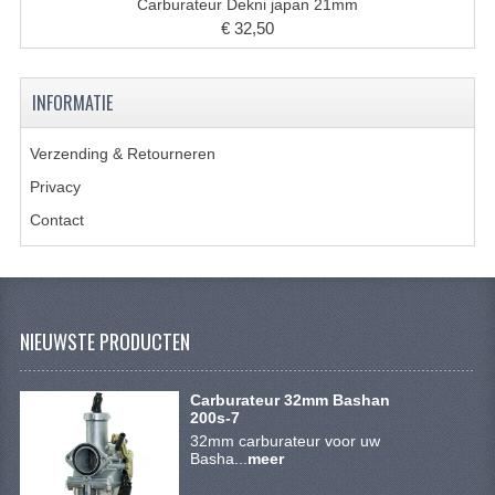
ACCESSOIRES
Carburateur Dekni japan 21mm
€ 32,50
GEREEDSCHAP
BASHAN 300S-18
INFORMATIE
BASHAN 300S-A
Verzending & Retourneren
BASHAN 400S
Privacy
Contact
ONDERHOUD PRODUCTEN BASHAN QUAD
SHINERAY ONDERDELEN
ONDERHOUDS PRODUCTEN
NIEUWSTE PRODUCTEN
SHINERAY 200STIIE-B
Carburateur 32mm Bashan
SHINERAY 250 STXE
200s-7
32mm carburateur voor uw
ACCESSOIRES
Basha...
meer