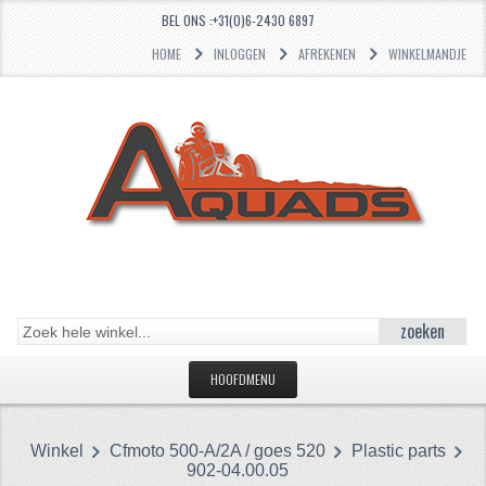
BEL ONS :+31(0)6-2430 6897
HOME
INLOGGEN
AFREKENEN
WINKELMANDJE
zoeken
HOOFDMENU
HOME
Winkel
Cfmoto 500-A/2A / goes 520
Plastic parts
CATEGORIEËN
902-04.00.05