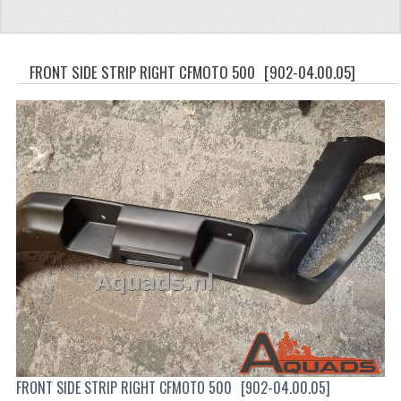
CFMOTO 500-5
CFMOTO 500-A/2A / GOES 520
FRONT SIDE STRIP RIGHT CFMOTO 500
[902-04.00.05]
BRANDSTOF SYSTEEM
LAGERS
PAKKINGEN
PLASTIC PARTS
VERLICHTING
ONDERDELEN 50CC TOT 125CC
UNIVERSELE QUAD ONDERDELEN
BASHAN ONDERDELEN
FRONT SIDE STRIP RIGHT CFMOTO 500
[902-04.00.05]
BASHAN 150CC