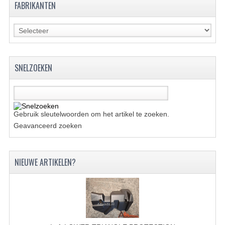
FABRIKANTEN
KETTING EN TANDWIELEN
KOEL SYSTEEM
MOTOR
SNELZOEKEN
REM SYSTEEM
SCHOKBREKERS
Gebruik sleutelwoorden om het artikel te zoeken.
STUUR INRICHTING
Geavanceerd zoeken
UITLAAT SYSTEEM
NIEUWE ARTIKELEN?
VERLICHTING
WIEL OPHANGING
WIELEN EN BANDEN