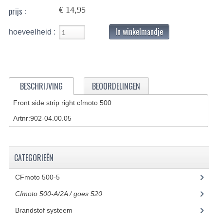
€ 14,95
prijs :
BASHAN 200S-7-200S-A
In winkelmandje
hoeveelheid :
BRANDSTOF SYSTEEM
ELEKTRONICA
KABELS
BESCHRIJVING
BEOORDELINGEN
KAPPEN EN FRAME
Front side strip right cfmoto 500
KETTING EN TANDWIELEN
Artnr:902-04.00.05
KOEL SYSTEEM
MOTOR
CATEGORIEËN
REM SYSTEEM
CFmoto 500-5
(5)
Cfmoto 500-A/2A / goes 520
(347)
SCHOKBREKERS
Brandstof systeem
(8)
STUUR INRICHTING