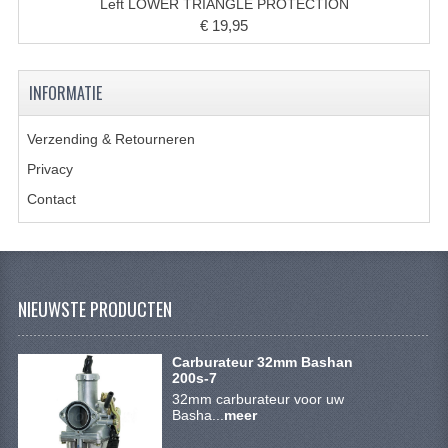
ACCESSOIRES
Left LOWER TRIANGLE PROTECTION
€ 19,95
GEREEDSCHAP
BASHAN 300S-18
INFORMATIE
BASHAN 300S-A
Verzending & Retourneren
BASHAN 400S
Privacy
Contact
ONDERHOUD PRODUCTEN BASHAN QUAD
SHINERAY ONDERDELEN
ONDERHOUDS PRODUCTEN
NIEUWSTE PRODUCTEN
SHINERAY 200STIIE-B
Carburateur 32mm Bashan
SHINERAY 250 STXE
200s-7
32mm carburateur voor uw
ACCESSOIRES
Basha...
meer