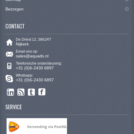
VERLICHTING
Bezorgen
SHINERAY 300 STE
CONTACT
SHINERAY 300ST 5E
SHINERAY 350ST-2E
De Driest 12, 3861RT
Nijkerk
SHINERAY SPYDER/STIXE 250CC
Email ons op:
sales@aquads.nl
Telefonische ondersteuning:
ACCESSOIRES
+31 (0)6-2430 6897
Whatsapp:
BODY KAPPEN EN FRAME
+31 (0)6-2430 6897
BRANDSTOF SYSTEEM
ELEKTRONICA
SERVICE
GEREEDSCHAP
KABELS