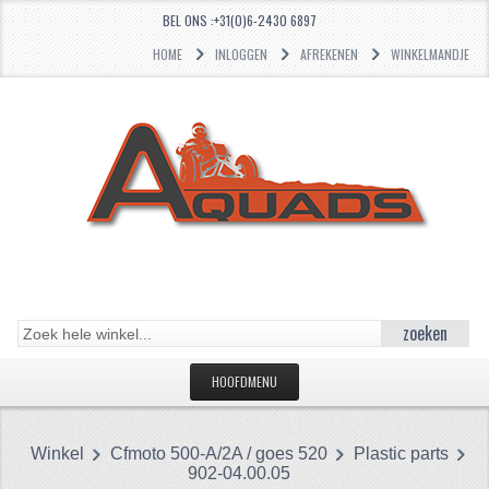
BEL ONS :+31(0)6-2430 6897
HOME
INLOGGEN
AFREKENEN
WINKELMANDJE
zoeken
HOOFDMENU
HOME
Winkel
Cfmoto 500-A/2A / goes 520
Plastic parts
CATEGORIEËN
902-04.00.05