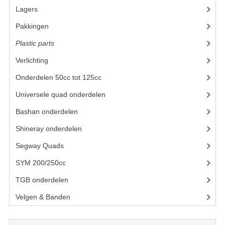
Lagers
(12)
UITLAAT SYSTEEM
Pakkingen
(8)
VERLICHTING
Plastic parts
(22)
WIEL OPHANGING
Verlichting
(11)
Onderdelen 50cc tot 125cc
(49)
WIELEN EN BANDEN
Universele quad onderdelen
(46)
ACCESSOIRES
Bashan onderdelen
(1024)
GEREEDSCHAP
Shineray onderdelen
(700)
BASHAN 250-11B
Segway Quads
(6)
BRANDSTOF SYSTEEM
SYM 200/250cc
(15)
TGB onderdelen
(27)
ELEKTRONICA
Velgen & Banden
(21)
KABELS
KAPPEN EN FRAME