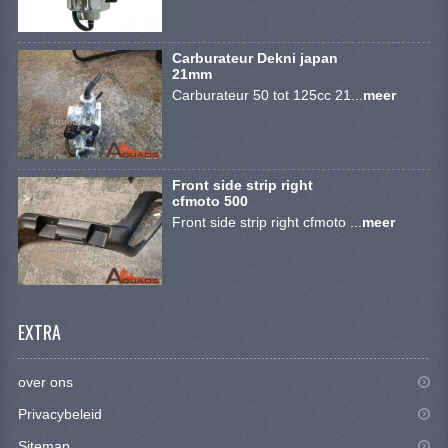
BRANDSTOF SYSTEEM
ELECTRONICA
Carburateur Dekni japan
21mm
KABELS
Carburateur 50 tot 125cc 21...
meer
KAPPEN EN FRAME
MOTOR ONDERDELEN
Front side strip right
cfmoto 500
REM SYSTEEM
Front side strip right cfmoto ...
meer
SCHOKBREKERS
STUUR INRICHTING
EXTRA
TANDWIELEN EN KETTING
UITLAAT
over ons
Privacybeleid
VELGEN
Sitemap