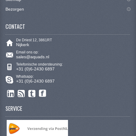
VERLICHTING
Bezorgen
SHINERAY 300 STE
CONTACT
SHINERAY 300ST 5E
SHINERAY 350ST-2E
De Driest 12, 3861RT
Nijkerk
SHINERAY SPYDER/STIXE 250CC
Email ons op:
sales@aquads.nl
Telefonische ondersteuning:
ACCESSOIRES
+31 (0)6-2430 6897
Whatsapp:
BODY KAPPEN EN FRAME
+31 (0)6-2430 6897
BRANDSTOF SYSTEEM
ELEKTRONICA
SERVICE
GEREEDSCHAP
KABELS