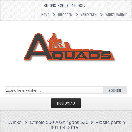
BEL ONS :+31(0)6-2430 6897
HOME
INLOGGEN
AFREKENEN
WINKELMANDJE
zoeken
HOOFDMENU
HOME
Winkel
Cfmoto 500-A/2A / goes 520
Plastic parts
CATEGORIEËN
901-04.00.15