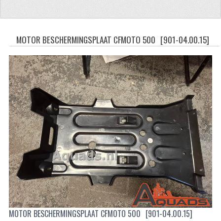
CFMOTO 500-5
CFMOTO 500-A/2A / GOES 520
MOTOR BESCHERMINGSPLAAT CFMOTO 500
[901-04.00.15]
BRANDSTOF SYSTEEM
LAGERS
PAKKINGEN
PLASTIC PARTS
VERLICHTING
ONDERDELEN 50CC TOT 125CC
UNIVERSELE QUAD ONDERDELEN
BASHAN ONDERDELEN
MOTOR BESCHERMINGSPLAAT CFMOTO 500
[901-04.00.15]
BASHAN 150CC