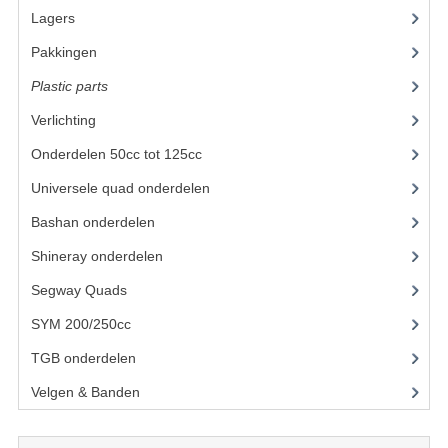
Lagers
(12)
UITLAAT SYSTEEM
Pakkingen
(8)
VERLICHTING
Plastic parts
(22)
WIEL OPHANGING
Verlichting
(11)
Onderdelen 50cc tot 125cc
(49)
WIELEN EN BANDEN
Universele quad onderdelen
(46)
ACCESSOIRES
Bashan onderdelen
(1024)
GEREEDSCHAP
Shineray onderdelen
(700)
BASHAN 250-11B
Segway Quads
(6)
BRANDSTOF SYSTEEM
SYM 200/250cc
(15)
TGB onderdelen
(27)
ELEKTRONICA
Velgen & Banden
(21)
KABELS
KAPPEN EN FRAME