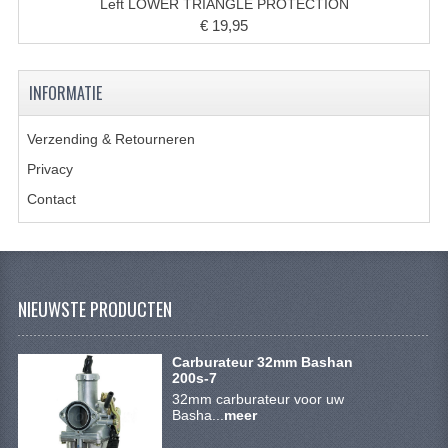
ACCESSOIRES
Left LOWER TRIANGLE PROTECTION
€ 19,95
GEREEDSCHAP
BASHAN 300S-18
INFORMATIE
BASHAN 300S-A
Verzending & Retourneren
BASHAN 400S
Privacy
Contact
ONDERHOUD PRODUCTEN BASHAN QUAD
SHINERAY ONDERDELEN
ONDERHOUDS PRODUCTEN
NIEUWSTE PRODUCTEN
SHINERAY 200STIIE-B
Carburateur 32mm Bashan
SHINERAY 250 STXE
200s-7
32mm carburateur voor uw
ACCESSOIRES
Basha...
meer