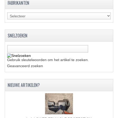
FABRIKANTEN
KETTING EN TANDWIELEN
KOEL SYSTEEM
MOTOR
SNELZOEKEN
REM SYSTEEM
SCHOKBREKERS
Gebruik sleutelwoorden om het artikel te zoeken.
STUUR INRICHTING
Geavanceerd zoeken
UITLAAT SYSTEEM
NIEUWE ARTIKELEN?
VERLICHTING
WIEL OPHANGING
WIELEN EN BANDEN