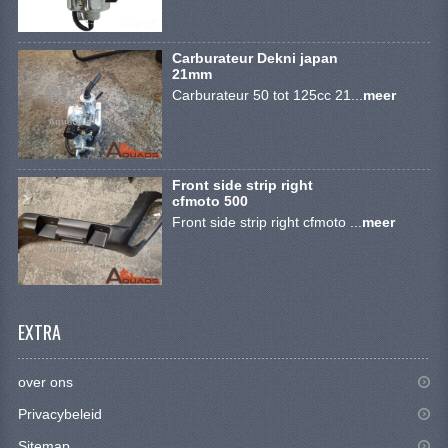
BRANDSTOF SYSTEEM
ELECTRONICA
Carburateur Dekni japan
21mm
KABELS
Carburateur 50 tot 125cc 21...
meer
KAPPEN EN FRAME
MOTOR ONDERDELEN
Front side strip right
cfmoto 500
REM SYSTEEM
Front side strip right cfmoto ...
meer
SCHOKBREKERS
STUUR INRICHTING
EXTRA
TANDWIELEN EN KETTING
UITLAAT
over ons
Privacybeleid
VELGEN
Sitemap