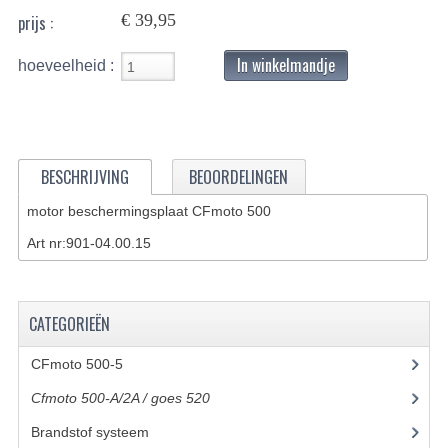
€ 39,95
prijs :
BASHAN 200S-7-200S-A
In winkelmandje
hoeveelheid :
BRANDSTOF SYSTEEM
ELEKTRONICA
KABELS
BESCHRIJVING
BEOORDELINGEN
KAPPEN EN FRAME
motor beschermingsplaat CFmoto 500
KETTING EN TANDWIELEN
Art nr:901-04.00.15
KOEL SYSTEEM
MOTOR
CATEGORIEËN
REM SYSTEEM
CFmoto 500-5
(5)
Cfmoto 500-A/2A / goes 520
(347)
SCHOKBREKERS
Brandstof systeem
(8)
STUUR INRICHTING