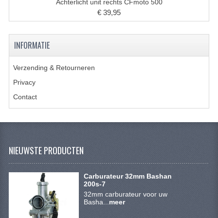
ACCESSOIRES
Achterlicht unit rechts CFmoto 500
€ 39,95
GEREEDSCHAP
BASHAN 300S-18
INFORMATIE
BASHAN 300S-A
Verzending & Retourneren
BASHAN 400S
Privacy
Contact
ONDERHOUD PRODUCTEN BASHAN QUAD
SHINERAY ONDERDELEN
ONDERHOUDS PRODUCTEN
NIEUWSTE PRODUCTEN
SHINERAY 200STIIE-B
Carburateur 32mm Bashan
SHINERAY 250 STXE
200s-7
32mm carburateur voor uw
ACCESSOIRES
Basha...
meer