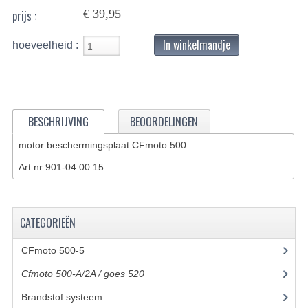
€ 39,95
prijs :
BASHAN 200S-7-200S-A
In winkelmandje
hoeveelheid :
BRANDSTOF SYSTEEM
ELEKTRONICA
KABELS
BESCHRIJVING
BEOORDELINGEN
KAPPEN EN FRAME
motor beschermingsplaat CFmoto 500
KETTING EN TANDWIELEN
Art nr:901-04.00.15
KOEL SYSTEEM
MOTOR
CATEGORIEËN
REM SYSTEEM
CFmoto 500-5
(5)
Cfmoto 500-A/2A / goes 520
(347)
SCHOKBREKERS
Brandstof systeem
(8)
STUUR INRICHTING