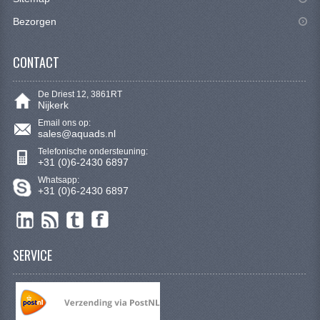
VERLICHTING
Bezorgen
SHINERAY 300 STE
CONTACT
SHINERAY 300ST 5E
SHINERAY 350ST-2E
De Driest 12, 3861RT
Nijkerk
SHINERAY SPYDER/STIXE 250CC
Email ons op:
sales@aquads.nl
Telefonische ondersteuning:
ACCESSOIRES
+31 (0)6-2430 6897
Whatsapp:
BODY KAPPEN EN FRAME
+31 (0)6-2430 6897
BRANDSTOF SYSTEEM
ELEKTRONICA
SERVICE
GEREEDSCHAP
KABELS