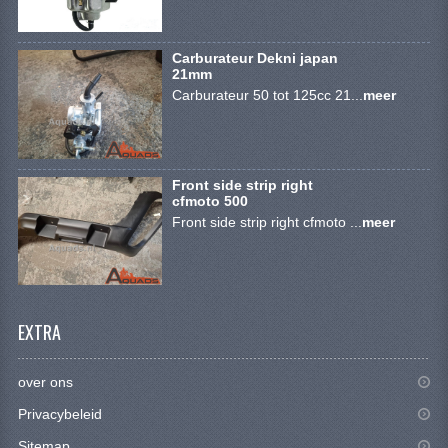
BRANDSTOF SYSTEEM
ELECTRONICA
Carburateur Dekni japan
21mm
KABELS
Carburateur 50 tot 125cc 21...
meer
KAPPEN EN FRAME
MOTOR ONDERDELEN
Front side strip right
cfmoto 500
REM SYSTEEM
Front side strip right cfmoto ...
meer
SCHOKBREKERS
STUUR INRICHTING
EXTRA
TANDWIELEN EN KETTING
UITLAAT
over ons
Privacybeleid
VELGEN
Sitemap