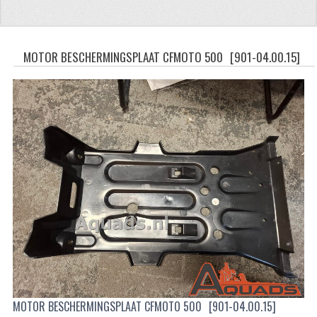
CFMOTO 500-5
CFMOTO 500-A/2A / GOES 520
MOTOR BESCHERMINGSPLAAT CFMOTO 500
[901-04.00.15]
BRANDSTOF SYSTEEM
LAGERS
PAKKINGEN
PLASTIC PARTS
VERLICHTING
ONDERDELEN 50CC TOT 125CC
UNIVERSELE QUAD ONDERDELEN
BASHAN ONDERDELEN
MOTOR BESCHERMINGSPLAAT CFMOTO 500
[901-04.00.15]
BASHAN 150CC