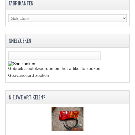
FABRIKANTEN
KETTING EN TANDWIELEN
KOEL SYSTEEM
MOTOR
SNELZOEKEN
REM SYSTEEM
SCHOKBREKERS
Gebruik sleutelwoorden om het artikel te zoeken.
STUUR INRICHTING
Geavanceerd zoeken
UITLAAT SYSTEEM
NIEUWE ARTIKELEN?
VERLICHTING
WIEL OPHANGING
WIELEN EN BANDEN