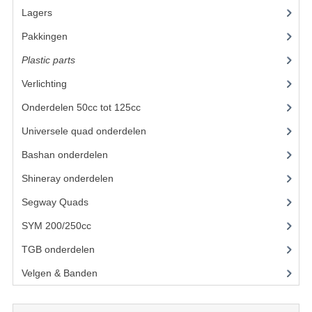
Lagers
(12)
UITLAAT SYSTEEM
Pakkingen
(8)
VERLICHTING
Plastic parts
(22)
WIEL OPHANGING
Verlichting
(11)
Onderdelen 50cc tot 125cc
(49)
WIELEN EN BANDEN
Universele quad onderdelen
(46)
ACCESSOIRES
Bashan onderdelen
(1024)
GEREEDSCHAP
Shineray onderdelen
(700)
BASHAN 250-11B
Segway Quads
(6)
BRANDSTOF SYSTEEM
SYM 200/250cc
(15)
TGB onderdelen
(27)
ELEKTRONICA
Velgen & Banden
(21)
KABELS
KAPPEN EN FRAME