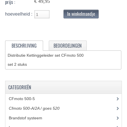
€ 49,95
prijs :
BASHAN 200S-7-200S-A
In winkelmandje
hoeveelheid :
BRANDSTOF SYSTEEM
ELEKTRONICA
KABELS
BESCHRIJVING
BEOORDELINGEN
KAPPEN EN FRAME
Distributie Kettinggeleider set CFmoto 500
set 2 stuks
KETTING EN TANDWIELEN
KOEL SYSTEEM
CATEGORIEËN
MOTOR
CFmoto 500-5
(5)
REM SYSTEEM
Cfmoto 500-A/2A / goes 520
(347)
SCHOKBREKERS
Brandstof systeem
(8)
STUUR INRICHTING