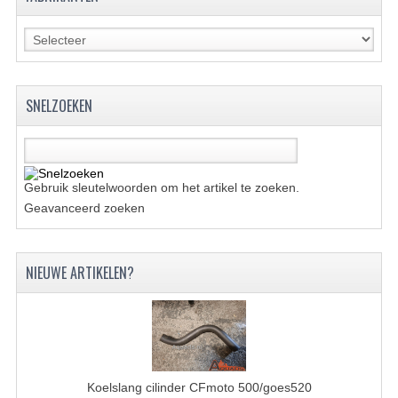
KETTING EN TANDWIELEN
KOEL SYSTEEM
SNELZOEKEN
MOTOR
REM SYSTEEM
SCHOKBREKERS
Gebruik sleutelwoorden om het artikel te zoeken.
Geavanceerd zoeken
STUUR INRICHTING
UITLAAT SYSTEEM
NIEUWE ARTIKELEN?
VERLICHTING
WIEL OPHANGING
WIELEN EN BANDEN
Koelslang cilinder CFmoto 500/goes520