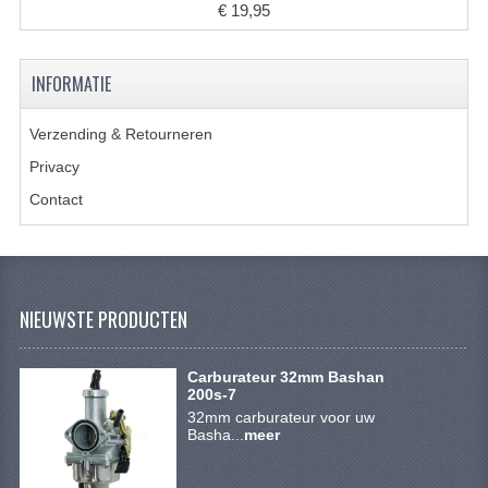
ACCESSOIRES
€ 19,95
GEREEDSCHAP
INFORMATIE
BASHAN 300S-18
Verzending & Retourneren
BASHAN 300S-A
Privacy
BASHAN 400S
Contact
ONDERHOUD PRODUCTEN BASHAN QUAD
SHINERAY ONDERDELEN
NIEUWSTE PRODUCTEN
ONDERHOUDS PRODUCTEN
SHINERAY 200STIIE-B
Carburateur 32mm Bashan
200s-7
SHINERAY 250 STXE
32mm carburateur voor uw
Basha...
meer
ACCESSOIRES