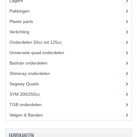
Lagers
(12)
UITLAAT SYSTEEM
Pakkingen
(8)
Plastic parts
(22)
VERLICHTING
Verlichting
(11)
WIEL OPHANGING
Onderdelen 50cc tot 125cc
(49)
WIELEN EN BANDEN
Universele quad onderdelen
(46)
ACCESSOIRES
Bashan onderdelen
(1024)
GEREEDSCHAP
Shineray onderdelen
(700)
Segway Quads
(6)
BASHAN 250-11B
SYM 200/250cc
(15)
BRANDSTOF SYSTEEM
TGB onderdelen
(27)
ELEKTRONICA
Velgen & Banden
(21)
KABELS
FABRIKANTEN
KAPPEN EN FRAME