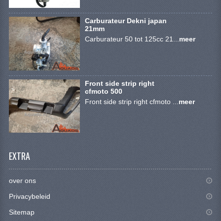
BRANDSTOF SYSTEEM
Carburateur Dekni japan
ELECTRONICA
21mm
Carburateur 50 tot 125cc 21...
meer
KABELS
KAPPEN EN FRAME
Front side strip right
MOTOR ONDERDELEN
cfmoto 500
Front side strip right cfmoto ...
meer
REM SYSTEEM
SCHOKBREKERS
STUUR INRICHTING
EXTRA
TANDWIELEN EN KETTING
over ons
UITLAAT
Privacybeleid
VELGEN
Sitemap