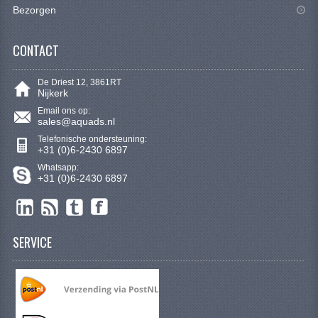
VERLICHTING
Bezorgen
SHINERAY 300 STE
CONTACT
SHINERAY 300ST 5E
De Driest 12, 3861RT
Nijkerk
SHINERAY 350ST-2E
Email ons op:
sales@aquads.nl
SHINERAY SPYDER/STIXE 250CC
Telefonische ondersteuning:
+31 (0)6-2430 6897
ACCESSOIRES
Whatsapp:
+31 (0)6-2430 6897
BODY KAPPEN EN FRAME
BRANDSTOF SYSTEEM
SERVICE
ELEKTRONICA
GEREEDSCHAP
KABELS