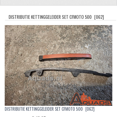
CFMOTO 500-5
DISTRIBUTIE KETTINGGELEIDER SET CFMOTO 500
[062]
CFMOTO 500-A/2A / GOES 520
BRANDSTOF SYSTEEM
LAGERS
PAKKINGEN
PLASTIC PARTS
VERLICHTING
ONDERDELEN 50CC TOT 125CC
UNIVERSELE QUAD ONDERDELEN
BASHAN ONDERDELEN
DISTRIBUTIE KETTINGGELEIDER SET CFMOTO 500
[062]
BASHAN 150CC