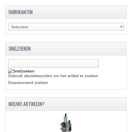
ACCESSOIRES
FABRIKANTEN
GEREEDSCHAP
BASHAN 300S-18
BASHAN 300S-A
SNELZOEKEN
BASHAN 400S
ONDERHOUD PRODUCTEN BASHAN QUAD
SHINERAY ONDERDELEN
Gebruik sleutelwoorden om het artikel te zoeken.
Geavanceerd zoeken
ONDERHOUDS PRODUCTEN
SHINERAY 200STIIE-B
NIEUWE ARTIKELEN?
SHINERAY 250 STXE
ACCESSOIRES