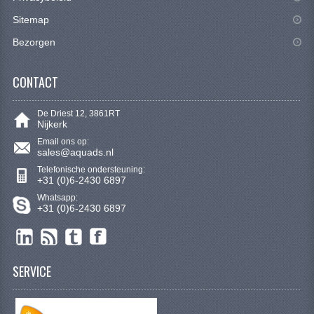
KETTING EN TANDWIELEN
Sitemap
KOEL SYSTEEM
Bezorgen
MOTOR
CONTACT
REM SYSTEEM
De Driest 12, 3861RT
SCHOKBREKERS
Nijkerk
Email ons op:
sales@aquads.nl
STUUR INRICHTING
Telefonische ondersteuning:
+31 (0)6-2430 6897
UITLAAT SYSTEEM
Whatsapp:
+31 (0)6-2430 6897
VERLICHTING
WIEL OPHANGING
WIELEN EN BANDEN
SERVICE
SEGWAY QUADS