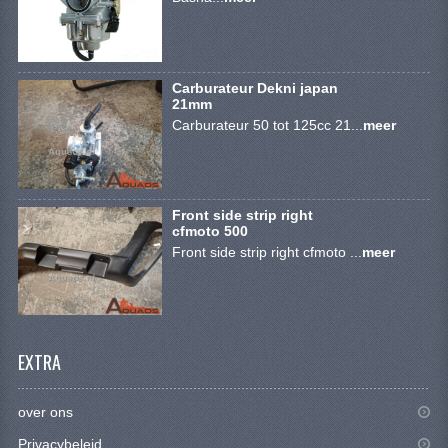
VERLICHTING
SHINERAY 300 STE
Carburateur Dekni japan
SHINERAY 300ST 5E
21mm
Carburateur 50 tot 125cc 21...
meer
SHINERAY 350ST-2E
SHINERAY SPYDER/STIXE 250CC
ACCESSOIRES
Front side strip right
cfmoto 500
Front side strip right cfmoto ...
meer
BODY KAPPEN EN FRAME
BRANDSTOF SYSTEEM
ELEKTRONICA
EXTRA
GEREEDSCHAP
over ons
KABELS
Privacybeleid