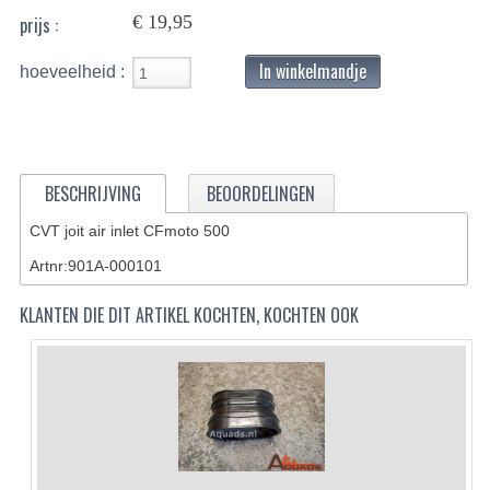
€ 19,95
prijs :
BASHAN 200S-7-200S-A
In winkelmandje
hoeveelheid :
BRANDSTOF SYSTEEM
ELEKTRONICA
KABELS
BESCHRIJVING
BEOORDELINGEN
KAPPEN EN FRAME
CVT joit air inlet CFmoto 500
KETTING EN TANDWIELEN
Artnr:901A-000101
KOEL SYSTEEM
KLANTEN DIE DIT ARTIKEL KOCHTEN, KOCHTEN OOK
MOTOR
REM SYSTEEM
SCHOKBREKERS
STUUR INRICHTING