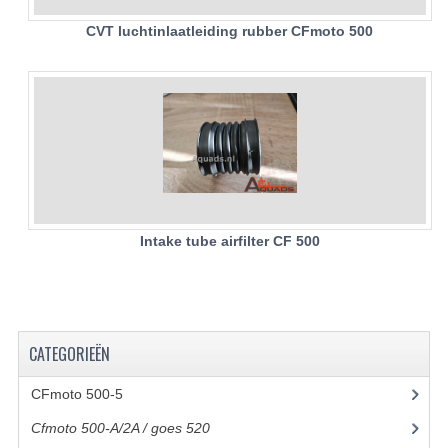
CVT luchtinlaatleiding rubber CFmoto 500
UITLAAT SYSTEEM
VERLICHTING
WIEL OPHANGING
WIELEN EN BANDEN
ACCESSOIRES
GEREEDSCHAP
Intake tube airfilter CF 500
BASHAN 250-11B
BRANDSTOF SYSTEEM
CATEGORIEËN
ELEKTRONICA
CFmoto 500-5
(5)
KABELS
Cfmoto 500-A/2A / goes 520
(347)
KAPPEN EN FRAME