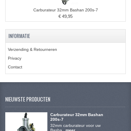
BRANDSTOF SYSTEEM
Carburateur 32mm Bashan 200s-7
ELECTRONICA
€ 49,95
KABELS
INFORMATIE
KAPPEN EN FRAME
Verzending & Retourneren
MOTOR ONDERDELEN
Privacy
REM SYSTEEM
Contact
SCHOKBREKERS
STUUR INRICHTING
TANDWIELEN EN KETTING
NIEUWSTE PRODUCTEN
UITLAAT
Carburateur 32mm Bashan
200s-7
VELGEN
32mm carburateur voor uw
Basha...
meer