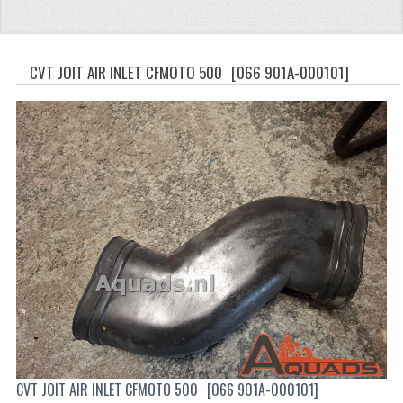
CFMOTO 500-5
CFMOTO 500-A/2A / GOES 520
CVT JOIT AIR INLET CFMOTO 500
[066 901A-000101]
BRANDSTOF SYSTEEM
LAGERS
PAKKINGEN
PLASTIC PARTS
VERLICHTING
ONDERDELEN 50CC TOT 125CC
UNIVERSELE QUAD ONDERDELEN
BASHAN ONDERDELEN
CVT JOIT AIR INLET CFMOTO 500
[066 901A-000101]
BASHAN 150CC