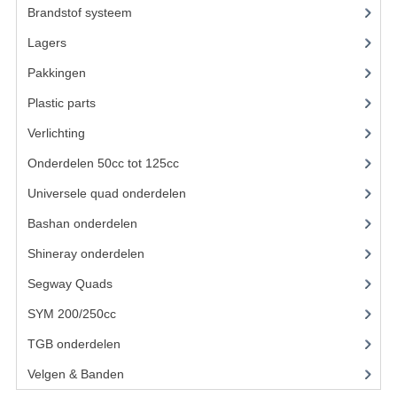
Brandstof systeem
(8)
KETTING EN TANDWIELEN
Lagers
(12)
KOEL SYSTEEM
Pakkingen
(8)
Plastic parts
(22)
MOTOR
Verlichting
(11)
REM SYSTEEM
Onderdelen 50cc tot 125cc
(49)
SCHOKBREKERS
Universele quad onderdelen
(46)
STUUR INRICHTING
Bashan onderdelen
(1024)
UITLAAT SYSTEEM
Shineray onderdelen
(700)
Segway Quads
(6)
VERLICHTING
SYM 200/250cc
(15)
WIEL OPHANGING
TGB onderdelen
(27)
WIELEN EN BANDEN
Velgen & Banden
(21)