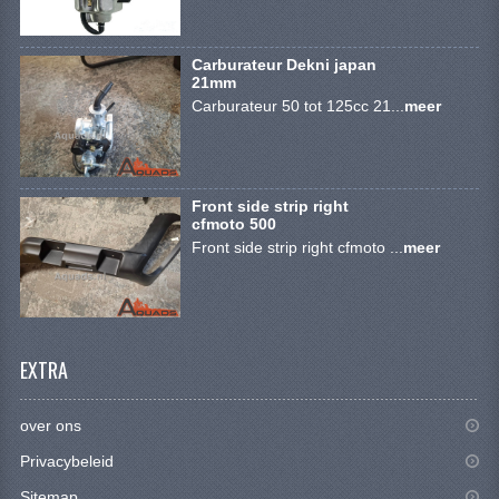
BRANDSTOF SYSTEEM
ELECTRONICA
Carburateur Dekni japan
21mm
KABELS
Carburateur 50 tot 125cc 21...
meer
KAPPEN EN FRAME
MOTOR ONDERDELEN
Front side strip right
cfmoto 500
REM SYSTEEM
Front side strip right cfmoto ...
meer
SCHOKBREKERS
STUUR INRICHTING
EXTRA
TANDWIELEN EN KETTING
UITLAAT
over ons
Privacybeleid
VELGEN
Sitemap