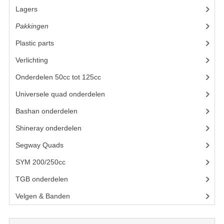
Lagers
(12)
UITLAAT SYSTEEM
Pakkingen
(8)
VERLICHTING
Plastic parts
(22)
WIEL OPHANGING
Verlichting
(11)
Onderdelen 50cc tot 125cc
(49)
WIELEN EN BANDEN
Universele quad onderdelen
(46)
ACCESSOIRES
Bashan onderdelen
(1024)
GEREEDSCHAP
Shineray onderdelen
(700)
BASHAN 250-11B
Segway Quads
(6)
BRANDSTOF SYSTEEM
SYM 200/250cc
(15)
TGB onderdelen
(27)
ELEKTRONICA
Velgen & Banden
(21)
KABELS
KAPPEN EN FRAME