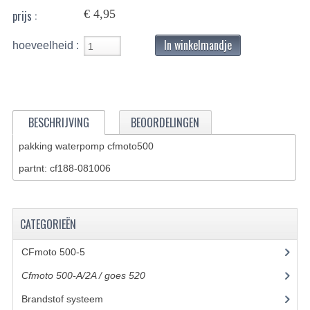
€ 4,95
prijs :
BASHAN 200S-7-200S-A
In winkelmandje
hoeveelheid :
BRANDSTOF SYSTEEM
ELEKTRONICA
KABELS
BESCHRIJVING
BEOORDELINGEN
KAPPEN EN FRAME
pakking waterpomp cfmoto500
KETTING EN TANDWIELEN
partnt: cf188-081006
KOEL SYSTEEM
MOTOR
CATEGORIEËN
REM SYSTEEM
CFmoto 500-5
(5)
Cfmoto 500-A/2A / goes 520
(347)
SCHOKBREKERS
Brandstof systeem
(8)
STUUR INRICHTING