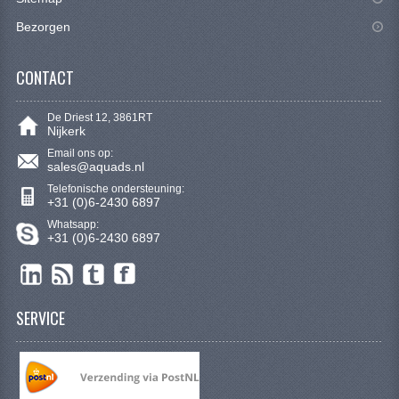
VERLICHTING
Bezorgen
SHINERAY 300 STE
CONTACT
SHINERAY 300ST 5E
SHINERAY 350ST-2E
De Driest 12, 3861RT
Nijkerk
SHINERAY SPYDER/STIXE 250CC
Email ons op:
sales@aquads.nl
Telefonische ondersteuning:
ACCESSOIRES
+31 (0)6-2430 6897
Whatsapp:
BODY KAPPEN EN FRAME
+31 (0)6-2430 6897
BRANDSTOF SYSTEEM
ELEKTRONICA
SERVICE
GEREEDSCHAP
KABELS