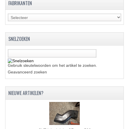
FABRIKANTEN
KETTING EN TANDWIELEN
KOEL SYSTEEM
MOTOR
SNELZOEKEN
REM SYSTEEM
SCHOKBREKERS
Gebruik sleutelwoorden om het artikel te zoeken.
STUUR INRICHTING
Geavanceerd zoeken
UITLAAT SYSTEEM
NIEUWE ARTIKELEN?
VERLICHTING
WIEL OPHANGING
WIELEN EN BANDEN