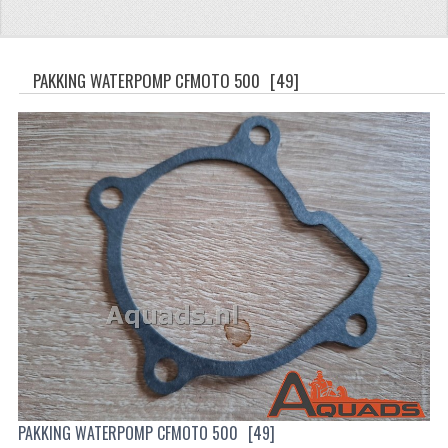
CFMOTO 500-5
CFMOTO 500-A/2A / GOES 520
PAKKING WATERPOMP CFMOTO 500
[49]
BRANDSTOF SYSTEEM
LAGERS
PAKKINGEN
PLASTIC PARTS
VERLICHTING
ONDERDELEN 50CC TOT 125CC
UNIVERSELE QUAD ONDERDELEN
BASHAN ONDERDELEN
PAKKING WATERPOMP CFMOTO 500
[49]
BASHAN 150CC