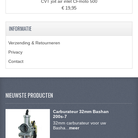
ACCESSOIRES
CVT joit air inlet CFmoto 500
€ 19,95
GEREEDSCHAP
BASHAN 300S-18
INFORMATIE
BASHAN 300S-A
Verzending & Retourneren
BASHAN 400S
Privacy
Contact
ONDERHOUD PRODUCTEN BASHAN QUAD
SHINERAY ONDERDELEN
ONDERHOUDS PRODUCTEN
NIEUWSTE PRODUCTEN
SHINERAY 200STIIE-B
Carburateur 32mm Bashan
SHINERAY 250 STXE
200s-7
32mm carburateur voor uw
ACCESSOIRES
Basha...
meer