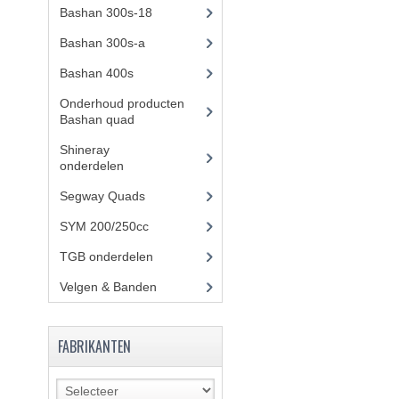
Bashan 300s-18
(35)
Bashan 300s-a
(65)
Bashan 400s
(5)
Onderhoud producten
Bashan quad
(17)
Shineray
onderdelen
(700)
Segway Quads
(6)
SYM 200/250cc
(15)
TGB onderdelen
(27)
Velgen & Banden
(21)
FABRIKANTEN