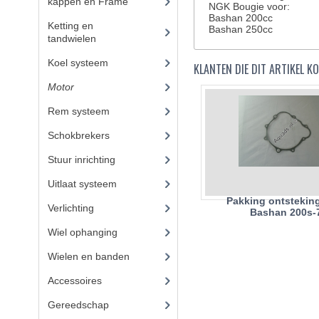
kappen en Frame
(47)
NGK Bougie voor:
Bashan 200cc
Ketting en
Bashan 250cc
tandwielen
(10)
Koel systeem
(8)
KLANTEN DIE DIT ARTIKEL 
Motor
(72)
Rem systeem
(21)
Schokbrekers
(13)
Stuur inrichting
(14)
Uitlaat systeem
(15)
Pakking ontstekin
Verlichting
(14)
Bashan 200s-
Wiel ophanging
(40)
Wielen en banden
(3)
Accessoires
(62)
Gereedschap
(8)