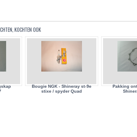
KOCHTEN, KOCHTEN OOK
gskap
Bougie NGK - Shineray st-9e
Pakking on
7
stixe / spyder Quad
Shiner