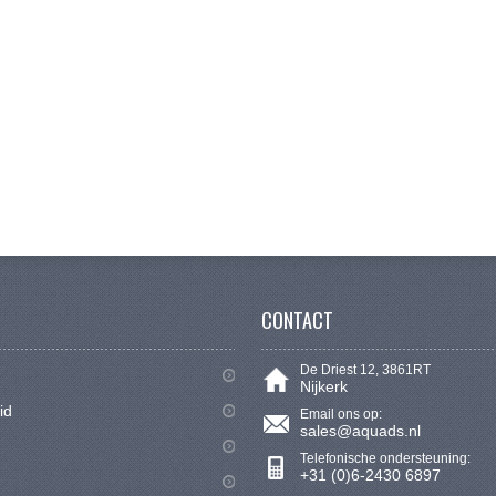
CONTACT
De Driest 12, 3861RT
Nijkerk
id
Email ons op:
sales@aquads.nl
Telefonische ondersteuning:
+31 (0)6-2430 6897