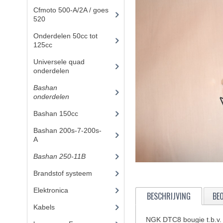
Cfmoto 500-A/2A / goes
520
(347)
Onderdelen 50cc tot
125cc
(49)
Universele quad
onderdelen
(46)
Bashan
onderdelen
(1024)
Bashan 150cc
(36)
Bashan 200s-7-200s-
A
(481)
Bashan 250-11B
(385)
Brandstof systeem
(25)
Elektronica
(25)
BESCHRIJVING
BE
Kabels
(8)
NGK DTC8 bougie t.b.v.