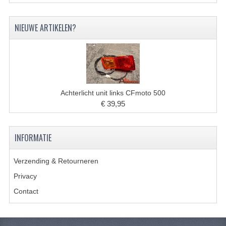
KETTING EN TANDWIELEN
NIEUWE ARTIKELEN?
KOEL SYSTEEM
MOTOR
REM SYSTEEM
SCHOKBREKERS
Achterlicht unit links CFmoto 500
€ 39,95
STUUR INRICHTING
UITLAAT SYSTEEM
INFORMATIE
VERLICHTING
Verzending & Retourneren
WIEL OPHANGING
Privacy
Contact
WIELEN EN BANDEN
SEGWAY QUADS