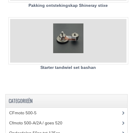
Pakking ontstekingskap Shineray stixe
KETTING EN TANDWIELEN
KOEL SYSTEEM
MOTOR
REM SYSTEEM
SCHOKBREKERS
Starter tandwiel set bashan
STUUR INRICHTING
UITLAAT SYSTEEM
VERLICHTING
CATEGORIEËN
WIEL OPHANGING
CFmoto 500-5
(5)
WIELEN EN BANDEN
Cfmoto 500-A/2A / goes 520
(347)
Onderdelen 50cc tot 125cc
(49)