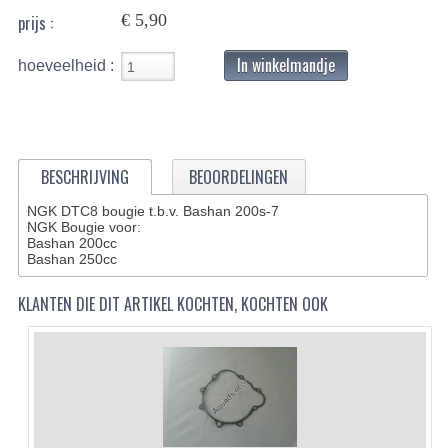
€ 5,90
prijs :
BASHAN 200S-7-200S-A
In winkelmandje
hoeveelheid :
BRANDSTOF SYSTEEM
ELEKTRONICA
KABELS
BESCHRIJVING
BEOORDELINGEN
KAPPEN EN FRAME
NGK DTC8 bougie t.b.v. Bashan 200s-7
NGK Bougie voor:
KETTING EN TANDWIELEN
Bashan 200cc
Bashan 250cc
KOEL SYSTEEM
KLANTEN DIE DIT ARTIKEL KOCHTEN, KOCHTEN OOK
MOTOR
REM SYSTEEM
SCHOKBREKERS
STUUR INRICHTING