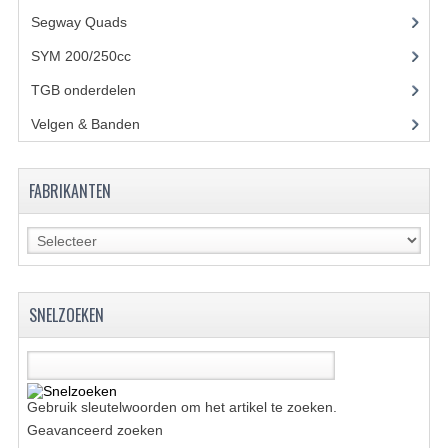
VERLICHTING
Segway Quads
(6)
SHINERAY 300 STE
SYM 200/250cc
(15)
TGB onderdelen
(27)
SHINERAY 300ST 5E
Velgen & Banden
(21)
SHINERAY 350ST-2E
SHINERAY SPYDER/STIXE 250CC
FABRIKANTEN
ACCESSOIRES
BODY KAPPEN EN FRAME
BRANDSTOF SYSTEEM
SNELZOEKEN
ELEKTRONICA
GEREEDSCHAP
Gebruik sleutelwoorden om het artikel te zoeken.
KABELS
Geavanceerd zoeken