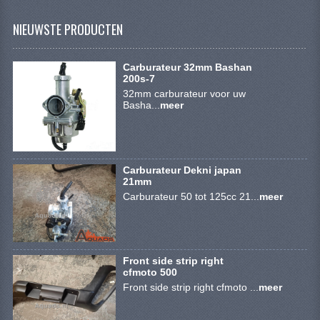
SYM 200/250CC
NIEUWSTE PRODUCTEN
TGB ONDERDELEN
Carburateur 32mm Bashan
VELGEN & BANDEN
200s-7
32mm carburateur voor uw
10 INCH VELGEN
Basha...
meer
12 INCH VELGEN
6 INCH BANDEN
Carburateur Dekni japan
21mm
7 INCH VELGEN
Carburateur 50 tot 125cc 21...
meer
8 INCH VELGEN
9 INCH VELG
Front side strip right
cfmoto 500
E SCOOTERS
Front side strip right cfmoto ...
meer
ACCOUNT