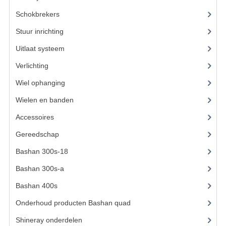
BRANDSTOF SYSTEEM
Schokbrekers
(13)
ELECTRONICA
Stuur inrichting
(14)
KABELS
Uitlaat systeem
(15)
KAPPEN EN FRAME
Verlichting
(14)
Wiel ophanging
(40)
MOTOR ONDERDELEN
Wielen en banden
(3)
REM SYSTEEM
Accessoires
(62)
SCHOKBREKERS
Gereedschap
(8)
STUUR INRICHTING
Bashan 300s-18
(35)
TANDWIELEN EN KETTING
Bashan 300s-a
(65)
Bashan 400s
(5)
UITLAAT
Onderhoud producten Bashan quad
(17)
VELGEN
Shineray onderdelen
(700)