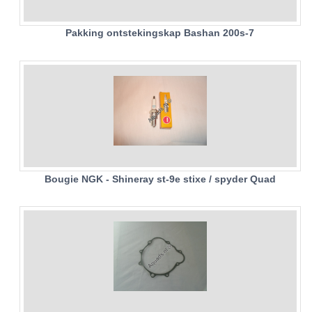
UITLAAT SYSTEEM
Pakking ontstekingskap Bashan 200s-7
VERLICHTING
WIEL OPHANGING
WIELEN EN BANDEN
ACCESSOIRES
GEREEDSCHAP
Bougie NGK - Shineray st-9e stixe / spyder Quad
BASHAN 250-11B
BRANDSTOF SYSTEEM
ELEKTRONICA
KABELS
KAPPEN EN FRAME