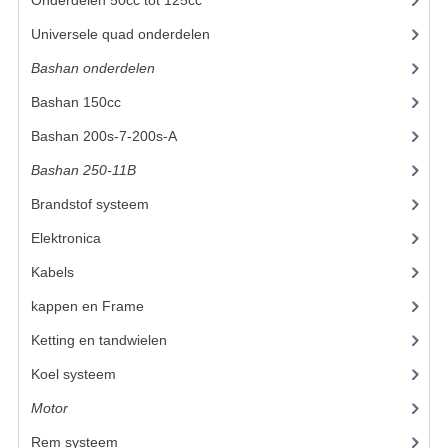
ACCESSOIRES
Universele quad onderdelen
(46)
GEREEDSCHAP
Bashan onderdelen
(1024)
BASHAN 300S-18
Bashan 150cc
(36)
BASHAN 300S-A
Bashan 200s-7-200s-A
(481)
BASHAN 400S
Bashan 250-11B
(385)
Brandstof systeem
(25)
ONDERHOUD PRODUCTEN BASHAN QUAD
Elektronica
(25)
SHINERAY ONDERDELEN
Kabels
(8)
ONDERHOUDS PRODUCTEN
kappen en Frame
(47)
SHINERAY 200STIIE-B
Ketting en tandwielen
(10)
SHINERAY 250 STXE
Koel systeem
(8)
Motor
(72)
ACCESSOIRES
Rem systeem
(21)