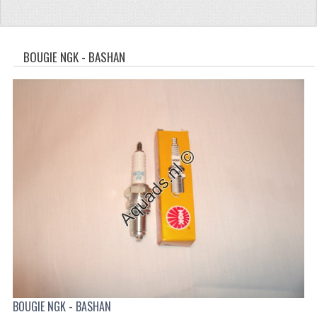
CFMOTO 500-5
CFMOTO 500-A/2A / GOES 520
BOUGIE NGK - BASHAN
BRANDSTOF SYSTEEM
LAGERS
PAKKINGEN
PLASTIC PARTS
VERLICHTING
ONDERDELEN 50CC TOT 125CC
UNIVERSELE QUAD ONDERDELEN
BASHAN ONDERDELEN
BOUGIE NGK - BASHAN
BASHAN 150CC