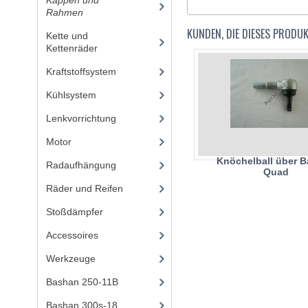
Kappen und
Rahmen
(56)
KUNDEN, DIE DIESES PRODU
Kette und
Kettenräder
(18)
Kraftstoffsystem
(28)
Kühlsystem
(7)
Lenkvorrichtung
(16)
Motor
(98)
Knöchelball über 
Radaufhängung
(53)
Quad
Räder und Reifen
(6)
Stoßdämpfer
(14)
Accessoires
(73)
Werkzeuge
(15)
Bashan 250-11B
(385)
Bashan 300s-18
(35)