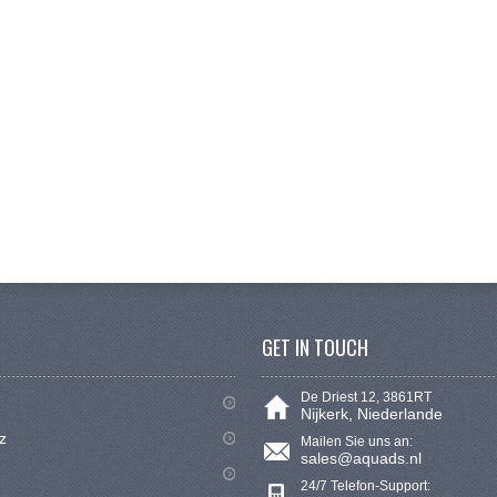
GET IN TOUCH
De Driest 12, 3861RT
Nijkerk, Niederlande
z
Mailen Sie uns an:
sales@aquads.nl
24/7 Telefon-Support: