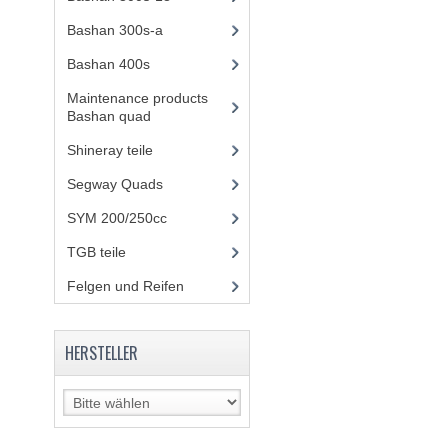
Bashan 300s-a
(65)
Bashan 400s
(5)
Maintenance products
Bashan quad
(17)
Shineray teile
(700)
Segway Quads
(6)
SYM 200/250cc
(15)
TGB teile
(27)
Felgen und Reifen
(21)
HERSTELLER