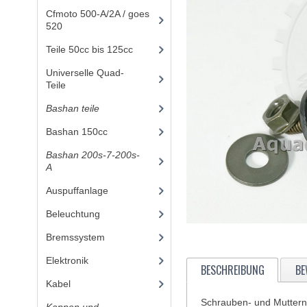
Cfmoto 500-A/2A / goes
520
(347)
Teile 50cc bis 125cc
(49)
Universelle Quad-
Teile
(46)
Bashan teile
(1024)
Bashan 150cc
(36)
Bashan 200s-7-200s-
A
(481)
Auspuffanlage
(15)
Beleuchtung
(15)
Bremssystem
(25)
Elektronik
(34)
BESCHREIBUNG
BE
Kabel
(8)
Schrauben- und Mutte