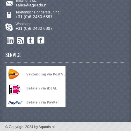
Email ons op:
VERLICHTING
sales@aquads.nl
Telefonische ondersteuning:
SHINERAY 300 STE
+31 (0)6-2430 6897
Whatsapp:
SHINERAY 300ST 5E
+31 (0)6-2430 6897
SHINERAY 350ST-2E
SHINERAY SPYDER/STIXE 250CC
SERVICE
ACCESSOIRES
BODY KAPPEN EN FRAME
BRANDSTOF SYSTEEM
ELEKTRONICA
GEREEDSCHAP
KABELS
© Copyright 2024 by Aquads.nl