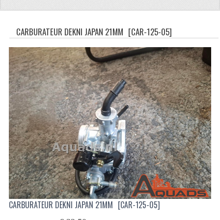
CFMOTO 500-5
CARBURATEUR DEKNI JAPAN 21MM
[CAR-125-05]
CFMOTO 500-A/2A / GOES 520
BRANDSTOF SYSTEEM
LAGERS
PAKKINGEN
PLASTIC PARTS
VERLICHTING
ONDERDELEN 50CC TOT 125CC
UNIVERSELE QUAD ONDERDELEN
BASHAN ONDERDELEN
CARBURATEUR DEKNI JAPAN 21MM
[CAR-125-05]
BASHAN 150CC