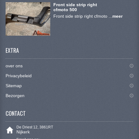
BRANDSTOF SYSTEEM
Front side strip right
cfmoto 500
ELECTRONICA
Front side strip right cfmoto ...
meer
KABELS
KAPPEN EN FRAME
EXTRA
MOTOR ONDERDELEN
REM SYSTEEM
over ons
Privacybeleid
SCHOKBREKERS
Sitemap
STUUR INRICHTING
Bezorgen
TANDWIELEN EN KETTING
CONTACT
UITLAAT
De Driest 12, 3861RT
VELGEN
Nijkerk