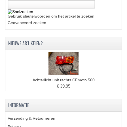
KETTING EN TANDWIELEN
Gebruik sleutelwoorden om het artikel te zoeken.
KOEL SYSTEEM
Geavanceerd zoeken
MOTOR
NIEUWE ARTIKELEN?
REM SYSTEEM
SCHOKBREKERS
STUUR INRICHTING
Achterlicht unit rechts CFmoto 500
UITLAAT SYSTEEM
€ 39,95
VERLICHTING
WIEL OPHANGING
INFORMATIE
WIELEN EN BANDEN
Verzending & Retourneren
Privacy