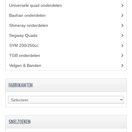
Universele quad onderdelen
(46)
UITLAAT SYSTEEM
Bashan onderdelen
(1024)
VERLICHTING
Shineray onderdelen
(700)
WIEL OPHANGING
Segway Quads
(6)
SYM 200/250cc
(15)
WIELEN EN BANDEN
TGB onderdelen
(27)
ACCESSOIRES
Velgen & Banden
(21)
GEREEDSCHAP
BASHAN 250-11B
FABRIKANTEN
BRANDSTOF SYSTEEM
ELEKTRONICA
KABELS
SNELZOEKEN
KAPPEN EN FRAME