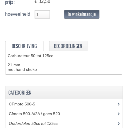
€ 32,50
prijs :
BASHAN 200S-7-200S-A
In winkelmandje
hoeveelheid :
BRANDSTOF SYSTEEM
ELEKTRONICA
KABELS
BESCHRIJVING
BEOORDELINGEN
KAPPEN EN FRAME
Carburateur 50 tot 125cc
21 mm
KETTING EN TANDWIELEN
met hand choke
KOEL SYSTEEM
MOTOR
CATEGORIEËN
REM SYSTEEM
CFmoto 500-5
(5)
Cfmoto 500-A/2A / goes 520
(347)
SCHOKBREKERS
Onderdelen 50cc tot 125cc
(49)
STUUR INRICHTING