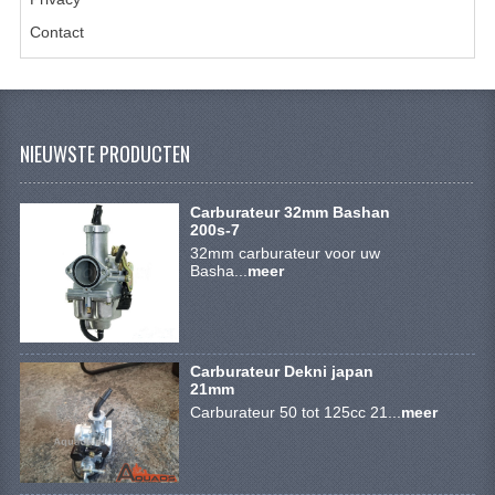
ACCESSOIRES
Contact
GEREEDSCHAP
BASHAN 300S-18
BASHAN 300S-A
NIEUWSTE PRODUCTEN
BASHAN 400S
Carburateur 32mm Bashan
ONDERHOUD PRODUCTEN BASHAN QUAD
200s-7
32mm carburateur voor uw
Basha...
meer
SHINERAY ONDERDELEN
ONDERHOUDS PRODUCTEN
SHINERAY 200STIIE-B
Carburateur Dekni japan
21mm
SHINERAY 250 STXE
Carburateur 50 tot 125cc 21...
meer
ACCESSOIRES