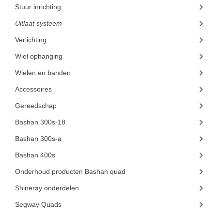
Stuur inrichting
(14)
KETTING EN TANDWIELEN
Uitlaat systeem
(15)
KOEL SYSTEEM
Verlichting
(14)
Wiel ophanging
(40)
MOTOR
Wielen en banden
(3)
REM SYSTEEM
Accessoires
(62)
SCHOKBREKERS
Gereedschap
(8)
STUUR INRICHTING
Bashan 300s-18
(35)
UITLAAT SYSTEEM
Bashan 300s-a
(65)
Bashan 400s
(5)
VERLICHTING
Onderhoud producten Bashan quad
(17)
WIEL OPHANGING
Shineray onderdelen
(700)
WIELEN EN BANDEN
Segway Quads
(6)