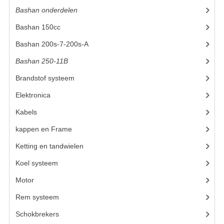
Bashan onderdelen
(1024)
UITLAAT SYSTEEM
Bashan 150cc
(36)
VERLICHTING
Bashan 200s-7-200s-A
(481)
WIEL OPHANGING
Bashan 250-11B
(385)
Brandstof systeem
(25)
WIELEN EN BANDEN
Elektronica
(25)
ACCESSOIRES
Kabels
(8)
GEREEDSCHAP
kappen en Frame
(47)
BASHAN 250-11B
Ketting en tandwielen
(10)
BRANDSTOF SYSTEEM
Koel systeem
(8)
Motor
(72)
ELEKTRONICA
Rem systeem
(21)
KABELS
Schokbrekers
(13)
KAPPEN EN FRAME