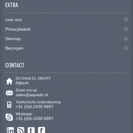
EXTRA
KETTING EN TANDWIELEN
KOEL SYSTEEM
over ons
MOTOR
Privacybeleid
Sitemap
REM SYSTEEM
Bezorgen
SCHOKBREKERS
CONTACT
STUUR INRICHTING
UITLAAT SYSTEEM
De Driest 12, 3861RT
Nijkerk
VERLICHTING
Email ons op:
sales@aquads.nl
WIEL OPHANGING
Telefonische ondersteuning:
+31 (0)6-2430 6897
WIELEN EN BANDEN
Whatsapp:
+31 (0)6-2430 6897
SEGWAY QUADS