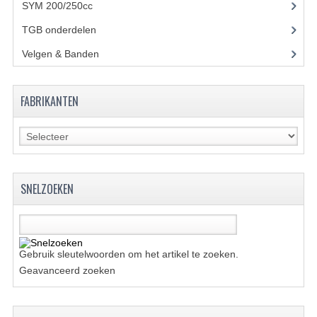
ACCESSOIRES
SYM 200/250cc
(15)
GEREEDSCHAP
TGB onderdelen
(27)
Velgen & Banden
(21)
BASHAN 300S-18
BASHAN 300S-A
FABRIKANTEN
BASHAN 400S
ONDERHOUD PRODUCTEN BASHAN QUAD
SHINERAY ONDERDELEN
SNELZOEKEN
ONDERHOUDS PRODUCTEN
SHINERAY 200STIIE-B
Gebruik sleutelwoorden om het artikel te zoeken.
SHINERAY 250 STXE
Geavanceerd zoeken
ACCESSOIRES