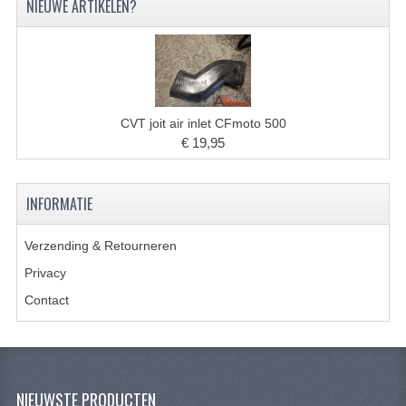
NIEUWE ARTIKELEN?
BRANDSTOF SYSTEEM
ELECTRONICA
KABELS
KAPPEN EN FRAME
CVT joit air inlet CFmoto 500
€ 19,95
MOTOR ONDERDELEN
REM SYSTEEM
INFORMATIE
SCHOKBREKERS
Verzending & Retourneren
STUUR INRICHTING
Privacy
Contact
TANDWIELEN EN KETTING
UITLAAT
VELGEN
NIEUWSTE PRODUCTEN