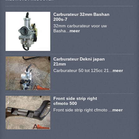
VERLICHTING
Carburateur 32mm Bashan
SHINERAY 300 STE
200s-7
32mm carburateur voor uw
SHINERAY 300ST 5E
Basha...
meer
SHINERAY 350ST-2E
SHINERAY SPYDER/STIXE 250CC
Carburateur Dekni japan
21mm
ACCESSOIRES
Carburateur 50 tot 125cc 21...
meer
BODY KAPPEN EN FRAME
BRANDSTOF SYSTEEM
Front side strip right
cfmoto 500
ELEKTRONICA
Front side strip right cfmoto ...
meer
GEREEDSCHAP
KABELS