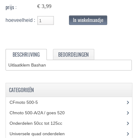
€ 3,99
prijs :
BASHAN 200S-7-200S-A
In winkelmandje
hoeveelheid :
BRANDSTOF SYSTEEM
ELEKTRONICA
KABELS
BESCHRIJVING
BEOORDELINGEN
KAPPEN EN FRAME
Uitlaatklem Bashan
KETTING EN TANDWIELEN
KOEL SYSTEEM
CATEGORIEËN
MOTOR
CFmoto 500-5
(5)
REM SYSTEEM
Cfmoto 500-A/2A / goes 520
(347)
Onderdelen 50cc tot 125cc
(49)
SCHOKBREKERS
Universele quad onderdelen
(46)
STUUR INRICHTING