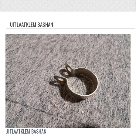
CFMOTO 500-5
CFMOTO 500-A/2A / GOES 520
UITLAATKLEM BASHAN
BRANDSTOF SYSTEEM
LAGERS
PAKKINGEN
PLASTIC PARTS
VERLICHTING
ONDERDELEN 50CC TOT 125CC
UNIVERSELE QUAD ONDERDELEN
BASHAN ONDERDELEN
UITLAATKLEM BASHAN
BASHAN 150CC