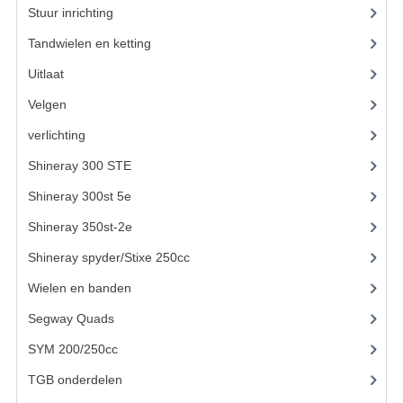
Stuur inrichting
KETTING EN TANDWIELEN
Tandwielen en ketting
(13)
KOEL SYSTEEM
Uitlaat
Velgen
MOTOR
verlichting
(2)
REM SYSTEEM
Shineray 300 STE
(69)
SCHOKBREKERS
Shineray 300st 5e
(45)
STUUR INRICHTING
Shineray 350st-2e
(82)
UITLAAT SYSTEEM
Shineray spyder/Stixe 250cc
(306)
Wielen en banden
VERLICHTING
Segway Quads
(6)
WIEL OPHANGING
SYM 200/250cc
(15)
WIELEN EN BANDEN
TGB onderdelen
(27)