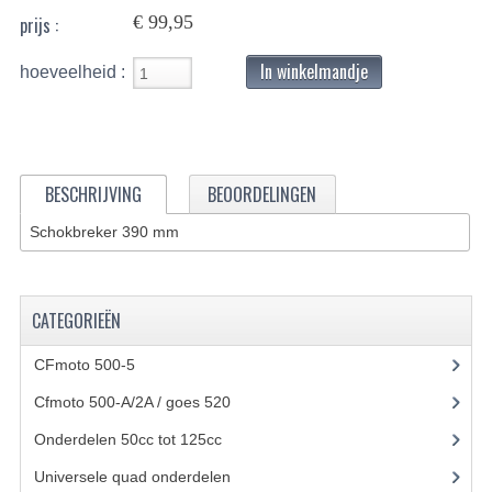
€ 99,95
prijs :
BASHAN 200S-7-200S-A
In winkelmandje
hoeveelheid :
BRANDSTOF SYSTEEM
ELEKTRONICA
KABELS
BESCHRIJVING
BEOORDELINGEN
KAPPEN EN FRAME
Schokbreker 390 mm
KETTING EN TANDWIELEN
KOEL SYSTEEM
CATEGORIEËN
MOTOR
CFmoto 500-5
(5)
REM SYSTEEM
Cfmoto 500-A/2A / goes 520
(347)
Onderdelen 50cc tot 125cc
(49)
SCHOKBREKERS
Universele quad onderdelen
(46)
STUUR INRICHTING