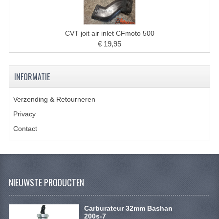
BRANDSTOF SYSTEEM
ELECTRONICA
CVT joit air inlet CFmoto 500
KABELS
€ 19,95
KAPPEN EN FRAME
INFORMATIE
MOTOR ONDERDELEN
Verzending & Retourneren
REM SYSTEEM
Privacy
SCHOKBREKERS
Contact
STUUR INRICHTING
TANDWIELEN EN KETTING
NIEUWSTE PRODUCTEN
UITLAAT
VELGEN
Carburateur 32mm Bashan
200s-7