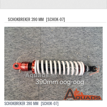
CFMOTO 500-5
CFMOTO 500-A/2A / GOES 520
SCHOKBREKER 390 MM
[SCHOK-07]
BRANDSTOF SYSTEEM
LAGERS
PAKKINGEN
PLASTIC PARTS
VERLICHTING
ONDERDELEN 50CC TOT 125CC
UNIVERSELE QUAD ONDERDELEN
BASHAN ONDERDELEN
SCHOKBREKER 390 MM
[SCHOK-07]
BASHAN 150CC