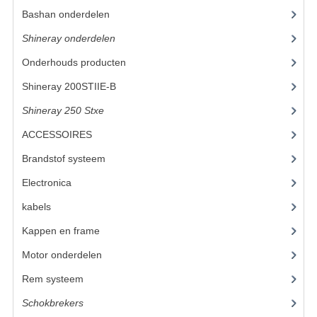
Bashan onderdelen
(1024)
UITLAAT SYSTEEM
Shineray onderdelen
(700)
VERLICHTING
Onderhouds producten
(18)
WIEL OPHANGING
Shineray 200STIIE-B
(32)
Shineray 250 Stxe
(148)
WIELEN EN BANDEN
ACCESSOIRES
(47)
ACCESSOIRES
Brandstof systeem
(14)
GEREEDSCHAP
Electronica
(12)
BASHAN 250-11B
kabels
(3)
BRANDSTOF SYSTEEM
Kappen en frame
(17)
Motor onderdelen
(20)
ELEKTRONICA
Rem systeem
(9)
KABELS
Schokbrekers
(11)
KAPPEN EN FRAME