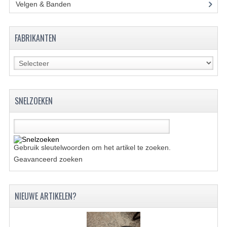
ACCESSOIRES
Velgen & Banden
(21)
GEREEDSCHAP
FABRIKANTEN
BASHAN 300S-18
BASHAN 300S-A
BASHAN 400S
SNELZOEKEN
ONDERHOUD PRODUCTEN BASHAN QUAD
SHINERAY ONDERDELEN
ONDERHOUDS PRODUCTEN
Gebruik sleutelwoorden om het artikel te zoeken.
Geavanceerd zoeken
SHINERAY 200STIIE-B
SHINERAY 250 STXE
NIEUWE ARTIKELEN?
ACCESSOIRES