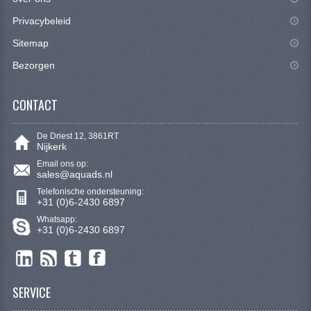
KETTING EN TANDWIELEN
Privacybeleid
KOEL SYSTEEM
Sitemap
Bezorgen
MOTOR
REM SYSTEEM
CONTACT
SCHOKBREKERS
De Driest 12, 3861RT
Nijkerk
STUUR INRICHTING
Email ons op:
sales@aquads.nl
UITLAAT SYSTEEM
Telefonische ondersteuning:
+31 (0)6-2430 6897
VERLICHTING
Whatsapp:
+31 (0)6-2430 6897
WIEL OPHANGING
WIELEN EN BANDEN
SERVICE
SEGWAY QUADS