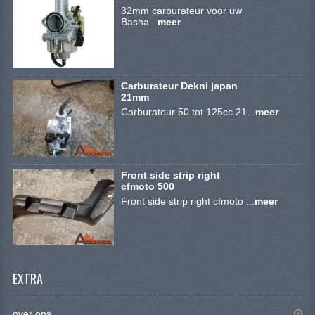
VERLICHTING
32mm carburateur voor uw
Basha...
meer
SHINERAY 300 STE
SHINERAY 300ST 5E
Carburateur Dekni japan
SHINERAY 350ST-2E
21mm
Carburateur 50 tot 125cc 21...
meer
SHINERAY SPYDER/STIXE 250CC
ACCESSOIRES
Front side strip right
BODY KAPPEN EN FRAME
cfmoto 500
Front side strip right cfmoto ...
meer
BRANDSTOF SYSTEEM
ELEKTRONICA
GEREEDSCHAP
EXTRA
KABELS
over ons