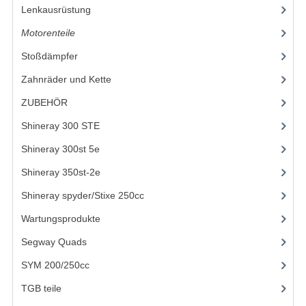
Lenkausrüstung
KABEL
Motorenteile
(20)
KAPPEN UND RAHMEN
Stoßdämpfer
(11)
Zahnräder und Kette
(13)
KETTE UND KETTENRÄDER
ZUBEHÖR
(47)
KRAFTSTOFFSYSTEM
Shineray 300 STE
(69)
KÜHLSYSTEM
Shineray 300st 5e
(45)
LENKVORRICHTUNG
Shineray 350st-2e
(82)
MOTOR
Shineray spyder/Stixe 250cc
(306)
Wartungsprodukte
(18)
RADAUFHÄNGUNG
Segway Quads
(6)
RÄDER UND REIFEN
SYM 200/250cc
(15)
STOSSDÄMPFER
TGB teile
(27)