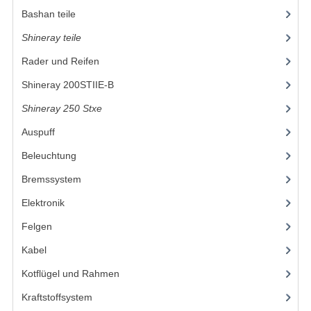
Bashan teile
(1024)
MOTOR
Shineray teile
(700)
RADAUFHÄNGUNG
Rader und Reifen
RÄDER UND REIFEN
Shineray 200STIIE-B
(32)
Shineray 250 Stxe
(148)
STOSSDÄMPFER
Auspuff
ACCESSOIRES
Beleuchtung
(2)
WERKZEUGE
Bremssystem
(9)
BASHAN 250-11B
Elektronik
(12)
AUSPUFFANLAGE
Felgen
Kabel
(3)
BELEUCHTUNG
Kotflügel und Rahmen
(17)
BREMSSYSTEM
Kraftstoffsystem
(14)
ELEKTRONIK