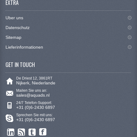
EXTRA
KETTING EN TANDWIELEN
KRAFTSTOFFSYSTEM
Uber uns
Datenschutz
KÜHLSYSTEM
Sitemap
LENKVORRICHTUNG
Lieferinformationen
MOTOR
GET IN TOUCH
RADAUFHÄNGUNG
De Driest 12, 3861RT
STOSSDÄMPFER
Nijkerk, Niederlande
Mailen Sie uns an:
WERKZEUGE
sales@aquads.nl
24/7 Telefon-Support:
ZUBEHÖR
+31 (0)6-2430 6897
Sprechen Sie mit uns:
WARTUNGSPRODUKTE
+31 (0)6-2430 6897
SEGWAY QUADS