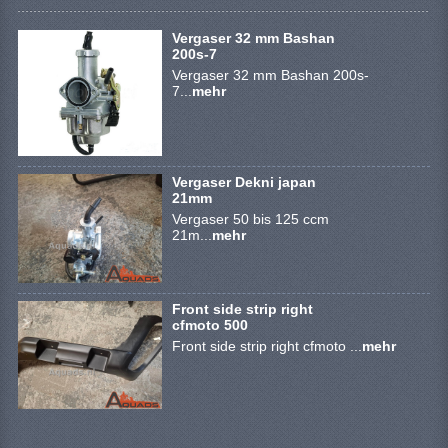
ZUBEHÖR
Vergaser 32 mm Bashan
SHINERAY 300 STE
200s-7
Vergaser 32 mm Bashan 200s-
SHINERAY 300ST 5E
7...
mehr
SHINERAY 350ST-2E
SHINERAY SPYDER/STIXE 250CC
Vergaser Dekni japan
21mm
AUSPUFFANLAGE
Vergaser 50 bis 125 ccm
21m...
mehr
BELEUCHTUNG
BREMSSYSTEM
Front side strip right
cfmoto 500
ELEKTRONIK
Front side strip right cfmoto ...
mehr
GEHÄUSEKAPPEN UND RAHMEN
KABEL