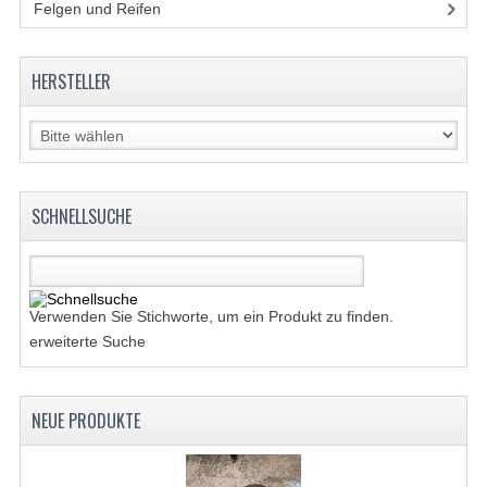
ACCESSOIRES
Felgen und Reifen
(21)
WERKZEUGE
HERSTELLER
BASHAN 300S-18
BASHAN 300S-A
BASHAN 400S
SCHNELLSUCHE
MAINTENANCE PRODUCTS BASHAN QUAD
SHINERAY TEILE
RADER UND REIFEN
Verwenden Sie Stichworte, um ein Produkt zu finden.
erweiterte Suche
SHINERAY 200STIIE-B
SHINERAY 250 STXE
NEUE PRODUKTE
AUSPUFF