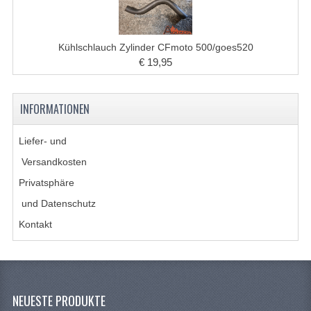
BELEUCHTUNG
BREMSSYSTEM
Kühlschlauch Zylinder CFmoto 500/goes520
ELEKTRONIK
€ 19,95
FELGEN
INFORMATIONEN
KABEL
Liefer- und
KOTFLÜGEL UND RAHMEN
Versandkosten
KRAFTSTOFFSYSTEM
Privatsphäre
LENKAUSRÜSTUNG
und Datenschutz
Kontakt
MOTORENTEILE
STOSSDÄMPFER
ZAHNRÄDER UND KETTE
NEUESTE PRODUKTE