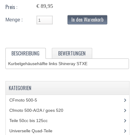
€ 89,95
Preis :
BASHAN 200S-7-200S-A
In den Warenkorb
Menge :
AUSPUFFANLAGE
BELEUCHTUNG
BREMSSYSTEM
BESCHREIBUNG
BEWERTUNGEN
ELEKTRONIK
Kurbelgehäusehälfte links Shineray STXE
KABEL
KAPPEN UND RAHMEN
KATEGORIEN
KETTE UND KETTENRÄDER
CFmoto 500-5
(5)
KRAFTSTOFFSYSTEM
Cfmoto 500-A/2A / goes 520
(347)
Teile 50cc bis 125cc
(49)
KÜHLSYSTEM
Universelle Quad-Teile
(46)
LENKVORRICHTUNG