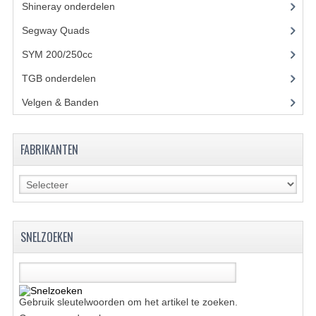
Shineray onderdelen
(700)
UITLAAT SYSTEEM
Segway Quads
(6)
VERLICHTING
SYM 200/250cc
(15)
TGB onderdelen
(27)
WIEL OPHANGING
Velgen & Banden
(21)
WIELEN EN BANDEN
ACCESSOIRES
FABRIKANTEN
GEREEDSCHAP
BASHAN 250-11B
BRANDSTOF SYSTEEM
SNELZOEKEN
ELEKTRONICA
KABELS
Gebruik sleutelwoorden om het artikel te zoeken.
KAPPEN EN FRAME