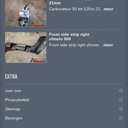
VERLICHTING
21mm
Carburateur 50 tot 125cc 21...
meer
SHINERAY 300 STE
SHINERAY 300ST 5E
Front side strip right
SHINERAY 350ST-2E
cfmoto 500
Front side strip right cfmoto ...
meer
SHINERAY SPYDER/STIXE 250CC
ACCESSOIRES
BODY KAPPEN EN FRAME
EXTRA
BRANDSTOF SYSTEEM
over ons
ELEKTRONICA
Privacybeleid
GEREEDSCHAP
Sitemap
Bezorgen
KABELS