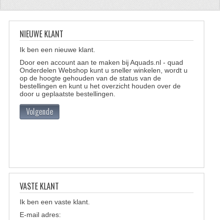
CFMOTO 500-5
NIEUWE KLANT
CFMOTO 500-A/2A / GOES 520
Ik ben een nieuwe klant.
BRANDSTOF SYSTEEM
Door een account aan te maken bij Aquads.nl - quad
Onderdelen Webshop kunt u sneller winkelen, wordt u
LAGERS
op de hoogte gehouden van de status van de
bestellingen en kunt u het overzicht houden over de
PAKKINGEN
door u geplaatste bestellingen.
Volgende
PLASTIC PARTS
VERLICHTING
ONDERDELEN 50CC TOT 125CC
UNIVERSELE QUAD ONDERDELEN
VASTE KLANT
BASHAN ONDERDELEN
Ik ben een vaste klant.
E-mail adres:
BASHAN 150CC