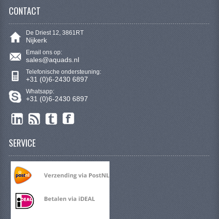
KETTING EN TANDWIELEN
CONTACT
KOEL SYSTEEM
De Driest 12, 3861RT
Nijkerk
MOTOR
Email ons op:
sales@aquads.nl
REM SYSTEEM
Telefonische ondersteuning:
+31 (0)6-2430 6897
SCHOKBREKERS
Whatsapp:
+31 (0)6-2430 6897
STUUR INRICHTING
UITLAAT SYSTEEM
SERVICE
VERLICHTING
WIEL OPHANGING
WIELEN EN BANDEN
SEGWAY QUADS