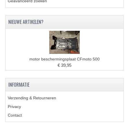
Geavanceerd zoeken
KETTING EN TANDWIELEN
NIEUWE ARTIKELEN?
KOEL SYSTEEM
MOTOR
REM SYSTEEM
SCHOKBREKERS
motor beschermingsplaat CFmoto 500
€ 39,95
STUUR INRICHTING
UITLAAT SYSTEEM
INFORMATIE
VERLICHTING
Verzending & Retourneren
WIEL OPHANGING
Privacy
Contact
WIELEN EN BANDEN