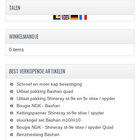
ACCESSOIRES
TALEN
GEREEDSCHAP
BASHAN 300S-18
WINKELMANDJE
BASHAN 300S-A
0 items
BASHAN 400S
ONDERHOUD PRODUCTEN BASHAN QUAD
BEST VERKOPENDE ARTIKELEN
SHINERAY ONDERDELEN
Schroef en moer kap bevestiging
ONDERHOUDS PRODUCTEN
Uitlaat pakking Bashan quad
Uitlaat pakking Shineray st-9e en 9c stixe / spyder
SHINERAY 200STIIE-B
Bougie NGK - Bashan
Kettingspanner Shineray st-9e stixe / spyder
SHINERAY 250 STXE
stuurkogel set Bashan m10/m10
Bougie NGK - Shineray st-9e stixe / spyder Quad
ACCESSOIRES
Benzineslang Bashan