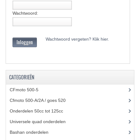
BASHAN 200S-7-200S-A
Wachtwoord:
BRANDSTOF SYSTEEM
ELEKTRONICA
Wachtwoord vergeten? Klik hier.
Inloggen
KABELS
KAPPEN EN FRAME
KETTING EN TANDWIELEN
CATEGORIEËN
KOEL SYSTEEM
CFmoto 500-5
(5)
MOTOR
Cfmoto 500-A/2A / goes 520
(347)
Onderdelen 50cc tot 125cc
(49)
REM SYSTEEM
Universele quad onderdelen
(46)
SCHOKBREKERS
Bashan onderdelen
(1024)
STUUR INRICHTING