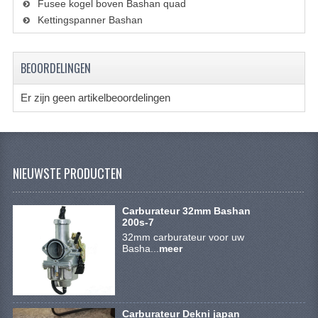
Fusee kogel boven Bashan quad
BRANDSTOF SYSTEEM
Kettingspanner Bashan
ELECTRONICA
KABELS
BEOORDELINGEN
KAPPEN EN FRAME
Er zijn geen artikelbeoordelingen
MOTOR ONDERDELEN
REM SYSTEEM
NIEUWSTE PRODUCTEN
SCHOKBREKERS
STUUR INRICHTING
Carburateur 32mm Bashan
200s-7
TANDWIELEN EN KETTING
32mm carburateur voor uw
Basha...
meer
UITLAAT
VELGEN
Carburateur Dekni japan