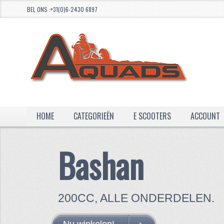
BEL ONS :+31(0)6-2430 6897
HOME
CATEGORIEËN
E SCOOTERS
ACCOUNT
Bashan
200CC, ALLE ONDERDELEN.
250CC. ALLE ONDERDELEN.
Nu winkelen!
Nu winkelen!