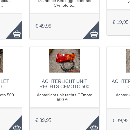
splaat
Distributie Kettinggeleider set
5
..
CFmoto 5...
€ 19,95
€ 49,95
NLET
ACHTERLICHT UNIT
ACHTER
0
RECHTS CFMOTO 500
moto 500
Achterlicht unit rechts CFmoto
Achterl
500 Ar...
€ 39,95
€ 39,95