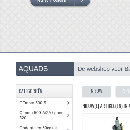
MEER INFO
MEER INFO
AQUADS
De webshop voor Ba
NIEUW
SPE
CATEGORIEËN
CFmoto 500-5
(5)
NIEUW(E) ARTIKEL(EN) IN
Cfmoto 500-A/2A / goes
520
(347)
Onderdelen 50cc tot