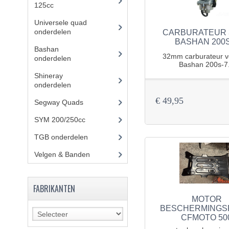
125cc
(49)
Universele quad
onderdelen
(46)
CARBURATEUR 
BASHAN 200S
Bashan
32mm carburateur v
onderdelen
(1024)
Bashan 200s-7.
Shineray
onderdelen
(700)
€ 49,95
Segway Quads
(6)
SYM 200/250cc
(15)
TGB onderdelen
(27)
Velgen & Banden
(21)
FABRIKANTEN
MOTOR
BESCHERMINGS
CFMOTO 50