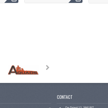
CONTACT
De Driest 12, 3861RT