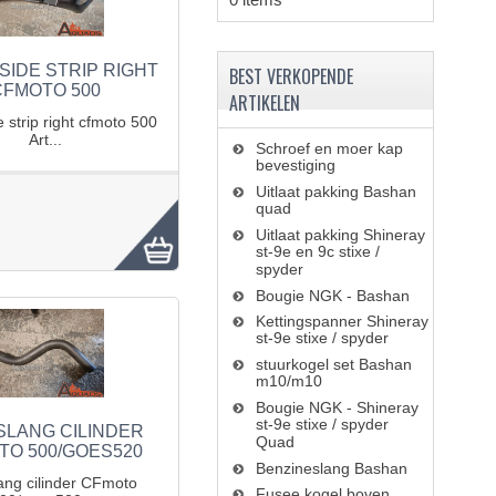
SIDE STRIP RIGHT
BEST VERKOPENDE
CFMOTO 500
ARTIKELEN
e strip right cfmoto 500
Art...
Schroef en moer kap
bevestiging
Uitlaat pakking Bashan
quad
Uitlaat pakking Shineray
st-9e en 9c stixe /
spyder
Bougie NGK - Bashan
Kettingspanner Shineray
st-9e stixe / spyder
stuurkogel set Bashan
m10/m10
Bougie NGK - Shineray
st-9e stixe / spyder
SLANG CILINDER
Quad
TO 500/GOES520
Benzineslang Bashan
ang cilinder CFmoto
Fusee kogel boven