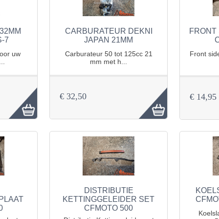
32MM
CARBURATEUR DEKNI
FRONT 
-7
JAPAN 21MM
oor uw
Carburateur 50 tot 125cc 21
Front sid
..
mm met h...
€ 32,50
€ 14,95
DISTRIBUTIE
KOEL
PLAAT
KETTINGGELEIDER SET
CFMO
0
CFMOTO 500
Koelsl