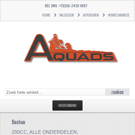
BEL ONS :+31(0)6-2430 6897
HOME
INLOGGEN
AFREKENEN
WINKELMANDJE
zoeken
HOOFDMENU
HOME
Bashan
Bashan
CATEGORIEËN
200CC, ALLE ONDERDELEN.
250CC. ALLE ONDERDELEN.
250CC. ALLE ONDERDELEN.