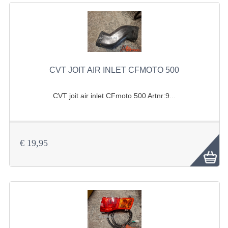
VERLICHTING
SHINERAY 300 STE
SHINERAY 300ST 5E
SHINERAY 350ST-2E
CVT JOIT AIR INLET CFMOTO 500
SHINERAY SPYDER/STIXE 250CC
CVT joit air inlet CFmoto 500 Artnr:9...
ACCESSOIRES
BODY KAPPEN EN FRAME
€ 19,95
BRANDSTOF SYSTEEM
ELEKTRONICA
GEREEDSCHAP
KABELS