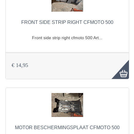
KETTING EN TANDWIELEN
FRONT SIDE STRIP RIGHT CFMOTO 500
KOEL SYSTEEM
MOTOR
Front side strip right cfmoto 500 Art...
REM SYSTEEM
SCHOKBREKERS
€ 14,95
STUUR INRICHTING
UITLAAT SYSTEEM
VERLICHTING
WIEL OPHANGING
WIELEN EN BANDEN
MOTOR BESCHERMINGSPLAAT CFMOTO 500