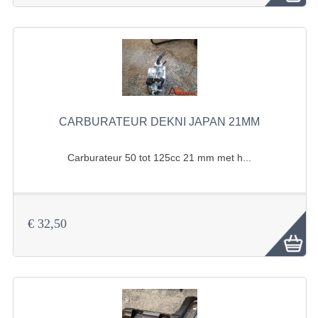
UITLAAT SYSTEEM
VERLICHTING
WIEL OPHANGING
WIELEN EN BANDEN
CARBURATEUR DEKNI JAPAN 21MM
ACCESSOIRES
Carburateur 50 tot 125cc 21 mm met h...
GEREEDSCHAP
BASHAN 250-11B
€ 32,50
BRANDSTOF SYSTEEM
ELEKTRONICA
KABELS
KAPPEN EN FRAME