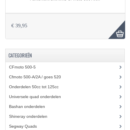
SYM 200/250CC
TGB ONDERDELEN
€ 39,95
VELGEN & BANDEN
10 INCH VELGEN
12 INCH VELGEN
CATEGORIEËN
6 INCH BANDEN
CFmoto 500-5
(5)
7 INCH VELGEN
Cfmoto 500-A/2A / goes 520
(347)
Onderdelen 50cc tot 125cc
(49)
8 INCH VELGEN
Universele quad onderdelen
(46)
9 INCH VELG
Bashan onderdelen
(1024)
E SCOOTERS
Shineray onderdelen
(700)
ACCOUNT
Segway Quads
(6)