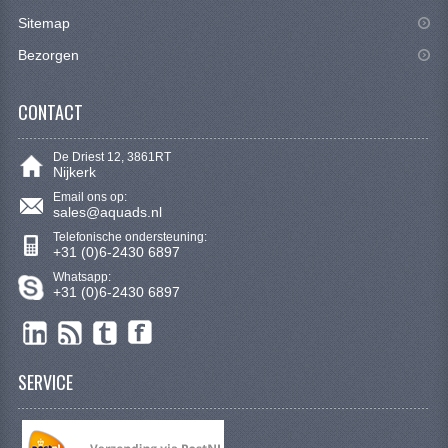
Sitemap
Bezorgen
CONTACT
De Driest 12, 3861RT
Nijkerk
Email ons op:
sales@aquads.nl
Telefonische ondersteuning:
+31 (0)6-2430 6897
Whatsapp:
+31 (0)6-2430 6897
SERVICE