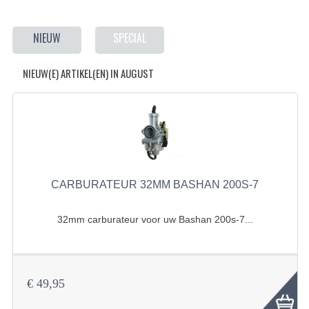
BASHAN 200S-7-200S-A
NIEUW
SPECIAL
BRANDSTOF SYSTEEM
NIEUW(E) ARTIKEL(EN) IN AUGUST
ELEKTRONICA
KABELS
KAPPEN EN FRAME
KETTING EN TANDWIELEN
CARBURATEUR 32MM BASHAN 200S-7
KOEL SYSTEEM
MOTOR
32mm carburateur voor uw Bashan 200s-7...
REM SYSTEEM
SCHOKBREKERS
€ 49,95
STUUR INRICHTING