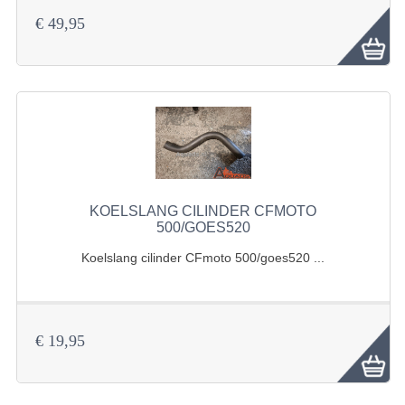
BRANDSTOF SYSTEEM
€ 49,95
ELECTRONICA
KABELS
KAPPEN EN FRAME
MOTOR ONDERDELEN
REM SYSTEEM
KOELSLANG CILINDER CFMOTO
SCHOKBREKERS
500/GOES520
Koelslang cilinder CFmoto 500/goes520 ...
STUUR INRICHTING
TANDWIELEN EN KETTING
UITLAAT
€ 19,95
VELGEN