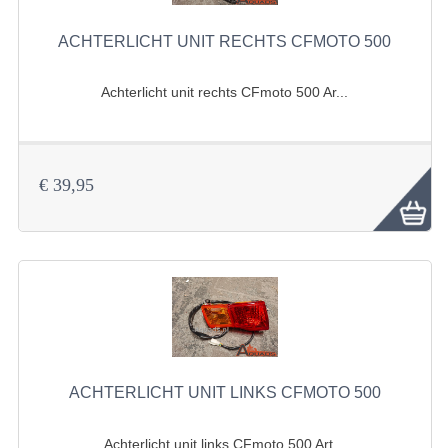
KETTING EN TANDWIELEN
ACHTERLICHT UNIT RECHTS CFMOTO 500
KOEL SYSTEEM
Achterlicht unit rechts CFmoto 500 Ar...
MOTOR
REM SYSTEEM
SCHOKBREKERS
€ 39,95
STUUR INRICHTING
UITLAAT SYSTEEM
VERLICHTING
WIEL OPHANGING
WIELEN EN BANDEN
ACHTERLICHT UNIT LINKS CFMOTO 500
SEGWAY QUADS
Achterlicht unit links CFmoto 500 Art...