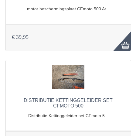
ACCESSOIRES
motor beschermingsplaat CFmoto 500 Ar...
GEREEDSCHAP
BASHAN 300S-18
€ 39,95
BASHAN 300S-A
BASHAN 400S
ONDERHOUD PRODUCTEN BASHAN QUAD
SHINERAY ONDERDELEN
ONDERHOUDS PRODUCTEN
SHINERAY 200STIIE-B
DISTRIBUTIE KETTINGGELEIDER SET
CFMOTO 500
SHINERAY 250 STXE
Distributie Kettinggeleider set CFmoto 5...
ACCESSOIRES