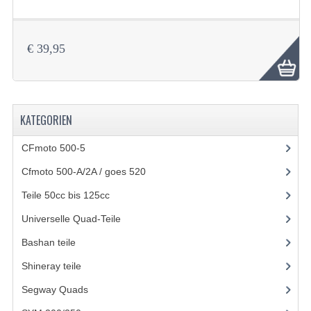
SYM 200/250CC
TGB TEILE
€ 39,95
FELGEN UND REIFEN
10 INCH FELGEN
KATEGORIEN
12 ZOLL FELGEN
CFmoto 500-5
(5)
7 ZOLL FELGEN
Cfmoto 500-A/2A / goes 520
(347)
Teile 50cc bis 125cc
(49)
8 ZOLL-FELGEN
Universelle Quad-Teile
(46)
9 ZOLL-FELGEN
Bashan teile
(1024)
E SCOOTERS
Shineray teile
(700)
NEUES KONTO
Segway Quads
(6)
KONTAKTIEREN SIE UNS