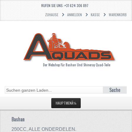
RUFEN SIE UNS :+31 624 306 897
ZUHAUSE
ANMELDEN
KASSE
WARENKORB
Der Webshop Für Bashan Und Shineray Quad-Teile
Suche
HAUPTMENÃ¼
STARTSEITE
Bashan
Bashan
KATEGORIEN
200CC, ALLE ONDERDELEN.
250CC. ALLE ONDERDELEN.
250CC. ALLE ONDERDELEN.