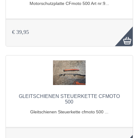
ACCESSOIRES
Motorschutzplatte CFmoto 500 Art nr:9...
WERKZEUGE
BASHAN 300S-18
€ 39,95
BASHAN 300S-A
BASHAN 400S
MAINTENANCE PRODUCTS BASHAN QUAD
SHINERAY TEILE
RADER UND REIFEN
GLEITSCHIENEN STEUERKETTE CFMOTO
SHINERAY 200STIIE-B
500
Gleitschienen Steuerkette cfmoto 500 ...
SHINERAY 250 STXE
AUSPUFF