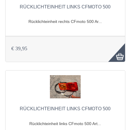
KETTING EN TANDWIELEN
RÜCKLICHTEINHEIT LINKS CFMOTO 500
KRAFTSTOFFSYSTEM
Rücklichteinheit rechts CFmoto 500 Ar...
KÜHLSYSTEM
LENKVORRICHTUNG
€ 39,95
MOTOR
RADAUFHÄNGUNG
STOSSDÄMPFER
WERKZEUGE
ZUBEHÖR
RÜCKLICHTEINHEIT LINKS CFMOTO 500
WARTUNGSPRODUKTE
SEGWAY QUADS
Rücklichteinheit links CFmoto 500 Art...