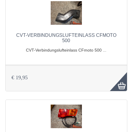
ZUBEHÖR
SHINERAY 300 STE
SHINERAY 300ST 5E
CVT-VERBINDUNGSLUFTEINLASS CFMOTO
SHINERAY 350ST-2E
500
CVT-Verbindungslufteinlass CFmoto 500 ...
SHINERAY SPYDER/STIXE 250CC
AUSPUFFANLAGE
BELEUCHTUNG
€ 19,95
BREMSSYSTEM
ELEKTRONIK
GEHÄUSEKAPPEN UND RAHMEN
KABEL