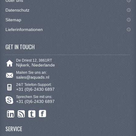
Uber uns
Datenschutz
Sitemap
Lieferinformationen
GET IN TOUCH
De Driest 12, 3861RT
Nijkerk, Niederlande
Mailen Sie uns an:
sales@aquads.nl
24/7 Telefon-Support:
+31 (0)6-2430 6897
Sprechen Sie mit uns:
+31 (0)6-2430 6897
SERVICE