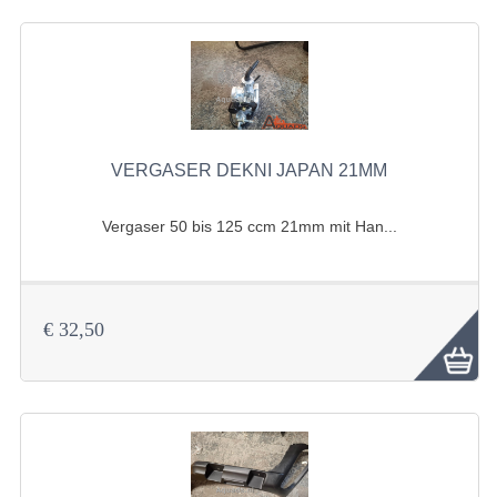
MOTOR
RADAUFHÄNGUNG
RÄDER UND REIFEN
VERGASER DEKNI JAPAN 21MM
STOSSDÄMPFER
ACCESSOIRES
Vergaser 50 bis 125 ccm 21mm mit Han...
WERKZEUGE
BASHAN 250-11B
€ 32,50
AUSPUFFANLAGE
BELEUCHTUNG
BREMSSYSTEM
ELEKTRONIK