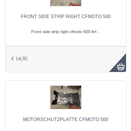
KABEL
FRONT SIDE STRIP RIGHT CFMOTO 500
KAPPEN UND RAHMEN
Front side strip right cfmoto 500 Art...
KETTE UND KETTENRÄDER
KRAFTSTOFFSYSTEM
€ 14,95
KÜHLSYSTEM
LENKVORRICHTUNG
MOTOR
RADAUFHÄNGUNG
RÄDER UND REIFEN
STOSSDÄMPFER
MOTORSCHUTZPLATTE CFMOTO 500