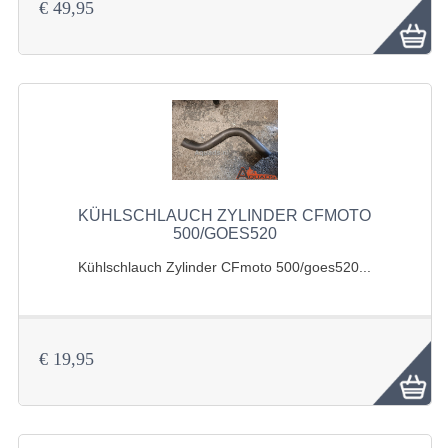
BELEUCHTUNG
€ 49,95
BREMSSYSTEM
ELEKTRONIK
FELGEN
KABEL
KOTFLÜGEL UND RAHMEN
KÜHLSCHLAUCH ZYLINDER CFMOTO
500/GOES520
KRAFTSTOFFSYSTEM
Kühlschlauch Zylinder CFmoto 500/goes520...
LENKAUSRÜSTUNG
MOTORENTEILE
€ 19,95
STOSSDÄMPFER
ZAHNRÄDER UND KETTE