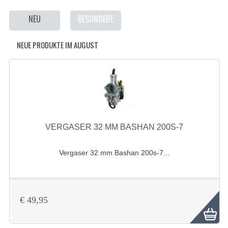
BASHAN 200S-7-200S-A
NEU
BESONDERE
AUSPUFFANLAGE
NEUE PRODUKTE IM AUGUST
BELEUCHTUNG
BREMSSYSTEM
ELEKTRONIK
KABEL
VERGASER 32 MM BASHAN 200S-7
KAPPEN UND RAHMEN
Vergaser 32 mm Bashan 200s-7...
KETTE UND KETTENRÄDER
KRAFTSTOFFSYSTEM
€ 49,95
KÜHLSYSTEM
LENKVORRICHTUNG