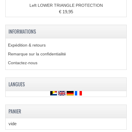
CHAÎNE ET PIGNONS
Left LOWER TRIANGLE PROTECTION
€ 19,95
DISPOSITIF DE DIRECTION
ÉLECTRONIQUE
INFORMATIONS
L'ÉCLAIRAGE
Expédition & retours
MOTEUR
Remarque sur la confidentialité
Contactez-nous
ROUES ET PNEUS
SUSPENSION DE ROUE
LANGUES
SYSTÈME D'ÉCHAPPEMENT
SYSTÈME DE CARBURANT
PANIER
SYSTÈME DE FREINAGE
vide
SYSTÈME DE REFROIDISSEMENT