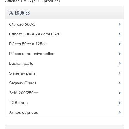
Afficher
1
Ã
5
(sur
5
produits)
BASHAN 150CC
CATÉGORIES
BASHAN 200S-7-200S-A
CFmoto 500-5
(5)
AMORTISSEURS
Cfmoto 500-A/2A / goes 520
(347)
CÂBLES
Pièces 50cc à 125cc
(49)
CASQUETTES ET CADRE
Pièces quad universelles
(46)
CHAÎNE ET PIGNONS
Bashan parts
(1024)
Shineray parts
(700)
DISPOSITIF DE DIRECTION
Segway Quads
(6)
ÉLECTRONIQUE
SYM 200/250cc
(15)
L'ÉCLAIRAGE
TGB parts
(27)
MOTEUR
Jantes et pneus
(21)
ROUES ET PNEUS