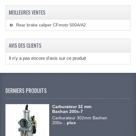
ACCESSOIRES
MEILLEURES VENTES
DES OUTILS
Rear brake caliper CFmoto 500A/A2
BASHAN 300S-18
BASHAN 300S-A
AVIS DES CLIENTS
BASHAN 400S
Il n'y a pas encore d'avis sur ce produit
PRODUITS D'ENTRETIEN QUAD BASHAN
SHINERAY PARTS
DERNIERS PRODUITS
PRODUITS D'ENTRETIEN
ROUES ET PNEUS
Carburateur 32 mm
Bashan 200s-7
Carburateur 302mm Bashan
SHINERAY 200STIIE-B
200s-...
plus
SHINERAY 250 STXE