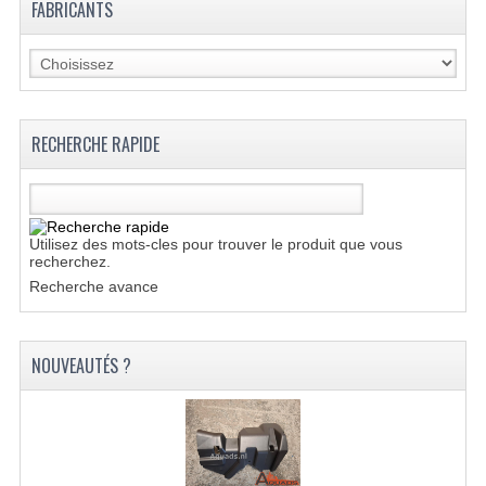
FABRICANTS
SUSPENSION DE ROUE
SYSTÈME D'ÉCHAPPEMENT
SYSTÈME DE CARBURANT
RECHERCHE RAPIDE
SYSTÈME DE FREINAGE
SYSTÈME DE REFROIDISSEMENT
ACCESSOIRES
Utilisez des mots-cles pour trouver le produit que vous
recherchez.
DES OUTILS
Recherche avance
BASHAN 250-11B
NOUVEAUTÉS ?
AMORTISSEURS
CÂBLES
CASQUETTES ET CADRE