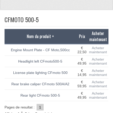
CATÉGORIES
CFMOTO 500-5
CFMOTO 500-5
CFMOTO 500-A/2A / GOES 520
BEARING
Acheter
Nom du produit +
Prix
maintenant
GASKETS
€
Acheter
Engine Mount Plate - CF Moto,500cc
22,50
maintenant
LUMIÈRES
€
Acheter
Headlight left CFmoto500-5
PLASTIC PARTS
49,95
maintenant
€
Acheter
License plate lighting CFmoto 500
SYSTÈME DE CARBURANT
14,95
maintenant
€
Acheter
PIÈCES 50CC À 125CC
Rear brake caliper CFmoto 500A/A2
59,95
maintenant
€
Acheter
PIÈCES QUAD UNIVERSELLES
Rear light CFmoto 500-5
49,95
maintenant
BASHAN PARTS
Pages de resultat :
1