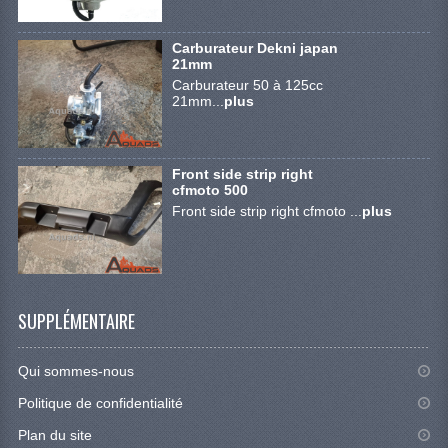
ACCESSORIES
Carburateur Dekni japan
21mm
AMORTISSEURS
Carburateur 50 à 125cc
21mm...
plus
BRAKE SYSTEM
CABLES
Front side strip right
ELECTRONICS
cfmoto 500
Front side strip right cfmoto ...
plus
ENGINE PARTS
EXHAUST
FENDERS AND FRAME
SUPPLÉMENTAIRE
FUEL SYSTEM
Qui sommes-nous
GEARS AND CHAIN
Politique de confidentialité
LIGHTING
Plan du site