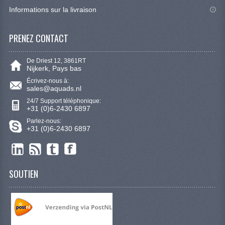
Informations sur la livraison
RIMS
STEERING EQUIPMENT
PRENEZ CONTACT
SHINERAY 300 STE
De Driest 12, 3861RT
Nijkerk, Pays bas
SHINERAY 300ST 5E
Écrivez-nous à:
sales@aquads.nl
SHINERAY 350ST-2E
24/7 Support téléphonique:
+31 (0)6-2430 6897
SHINERAY SPYDER/STIXE 250CC
Parlez-nous:
+31 (0)6-2430 6897
ACCESSOIRES
AMORTISSEURS
SOUTIEN
CÂBLES
CASQUETTES ET CADRE
DISPOSITIF DE DIRECTION