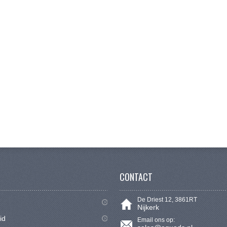
CONTACT
De Driest 12, 3861RT
Nijkerk
id
Email ons op: