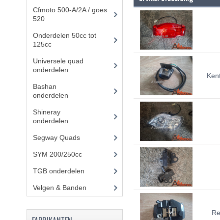
Cfmoto 500-A/2A / goes
520
(347)
Onderdelen 50cc tot
125cc
(49)
Universele quad
onderdelen
(46)
Ken
Bashan
onderdelen
(1024)
Shineray
onderdelen
(700)
Segway Quads
(6)
SYM 200/250cc
(15)
TGB onderdelen
(27)
Velgen & Banden
(21)
Re