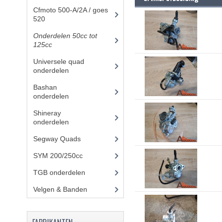
Cfmoto 500-A/2A / goes
520
(347)
Onderdelen 50cc tot
125cc
(49)
Universele quad
onderdelen
(46)
Bashan
onderdelen
(1024)
Shineray
onderdelen
(700)
Segway Quads
(6)
SYM 200/250cc
(15)
TGB onderdelen
(27)
Velgen & Banden
(21)