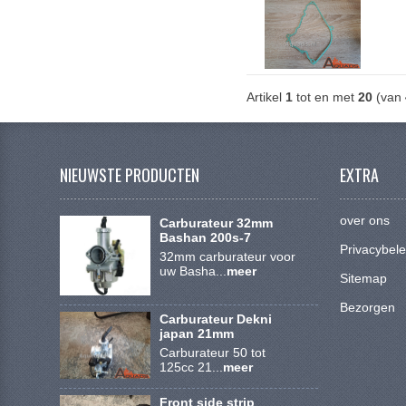
Artikel
1
tot en met
20
(van
NIEUWSTE PRODUCTEN
EXTRA
over ons
Carburateur 32mm
Bashan 200s-7
Privacybele
32mm carburateur voor
uw Basha...
meer
Sitemap
Bezorgen
Carburateur Dekni
japan 21mm
Carburateur 50 tot
125cc 21...
meer
Front side strip