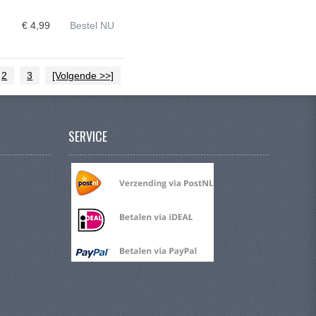
2
€ 4,99
Bestel NU
2
3
[Volgende >>]
SERVICE