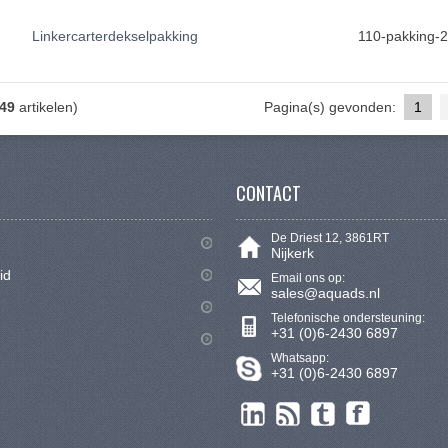
Linkercarterdekselpakking
110-pakking-
49
artikelen)
Pagina(s) gevonden:
1
CONTACT
De Driest 12, 3861RT
Nijkerk
id
Email ons op:
sales@aquads.nl
Telefonische ondersteuning:
+31 (0)6-2430 6897
Whatsapp:
+31 (0)6-2430 6897