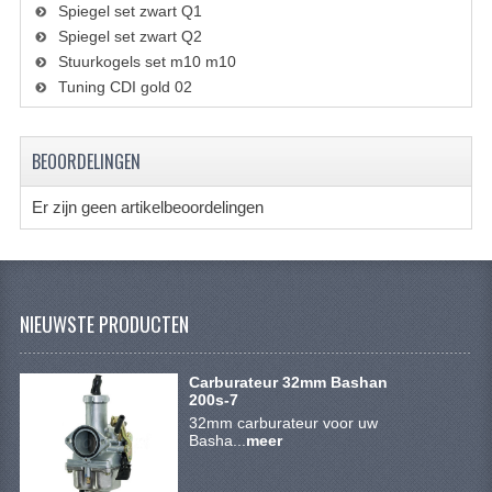
VERLICHTING
Spiegel set zwart Q1
Spiegel set zwart Q2
SHINERAY 300 STE
Stuurkogels set m10 m10
Tuning CDI gold 02
SHINERAY 300ST 5E
SHINERAY 350ST-2E
BEOORDELINGEN
SHINERAY SPYDER/STIXE 250CC
Er zijn geen artikelbeoordelingen
ACCESSOIRES
BODY KAPPEN EN FRAME
NIEUWSTE PRODUCTEN
BRANDSTOF SYSTEEM
ELEKTRONICA
Carburateur 32mm Bashan
200s-7
GEREEDSCHAP
32mm carburateur voor uw
Basha...
meer
KABELS