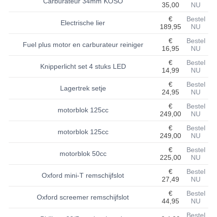
Carburateur 34mm KOSO
35,00
NU
BASHAN 200S-7-200S-A
€
Bestel
Electrische lier
189,95
NU
BRANDSTOF SYSTEEM
€
Bestel
Fuel plus motor en carburateur reiniger
16,95
NU
ELEKTRONICA
€
Bestel
Knipperlicht set 4 stuks LED
14,99
NU
KABELS
€
Bestel
Lagertrek setje
24,95
NU
KAPPEN EN FRAME
€
Bestel
motorblok 125cc
249,00
NU
KETTING EN TANDWIELEN
€
Bestel
motorblok 125cc
KOEL SYSTEEM
249,00
NU
€
Bestel
motorblok 50cc
MOTOR
225,00
NU
€
Bestel
REM SYSTEEM
Oxford mini-T remschijfslot
27,49
NU
€
Bestel
SCHOKBREKERS
Oxford screemer remschijfslot
44,95
NU
STUUR INRICHTING
Bestel