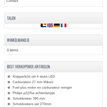
Contact
BRANDSTOF SYSTEEM
ELECTRONICA
TALEN
KABELS
KAPPEN EN FRAME
WINKELMANDJE
MOTOR ONDERDELEN
0 items
REM SYSTEEM
SCHOKBREKERS
BEST VERKOPENDE ARTIKELEN
STUUR INRICHTING
Knipperlicht set 4 stuks LED
TANDWIELEN EN KETTING
Carburateur 27 mm Mikuni
Fuel plus motor en carburateur reiniger
UITLAAT
Philips p22/5w achterlampje
Schokbreker 390 mm
VELGEN
Schokbrekers set 270mm