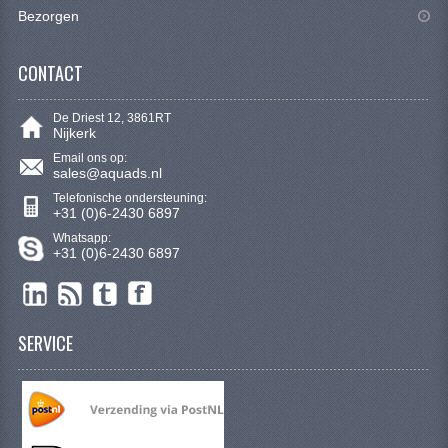
SYM 200/250CC
Bezorgen
TGB ONDERDELEN
CONTACT
VELGEN & BANDEN
De Driest 12, 3861RT
Nijkerk
10 INCH VELGEN
Email ons op:
sales@aquads.nl
12 INCH VELGEN
Telefonische ondersteuning:
+31 (0)6-2430 6897
6 INCH BANDEN
Whatsapp:
+31 (0)6-2430 6897
7 INCH VELGEN
8 INCH VELGEN
SERVICE
9 INCH VELG
E SCOOTERS
ACCOUNT