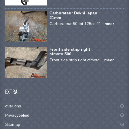
KETTING EN TANDWIELEN
Carburateur Dekni japan
KOEL SYSTEEM
21mm
Carburateur 50 tot 125cc 21...
meer
MOTOR
REM SYSTEEM
Front side strip right
SCHOKBREKERS
cfmoto 500
Front side strip right cfmoto ...
meer
STUUR INRICHTING
UITLAAT SYSTEEM
VERLICHTING
EXTRA
WIEL OPHANGING
over ons
WIELEN EN BANDEN
Privacybeleid
SEGWAY QUADS
Sitemap