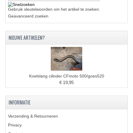
ACCESSOIRES
Gebruik sleutelwoorden om het artikel te zoeken.
GEREEDSCHAP
Geavanceerd zoeken
BASHAN 300S-18
NIEUWE ARTIKELEN?
BASHAN 300S-A
BASHAN 400S
ONDERHOUD PRODUCTEN BASHAN QUAD
SHINERAY ONDERDELEN
Koelslang cilinder CFmoto 500/goes520
€ 19,95
ONDERHOUDS PRODUCTEN
SHINERAY 200STIIE-B
INFORMATIE
SHINERAY 250 STXE
Verzending & Retourneren
ACCESSOIRES
Privacy