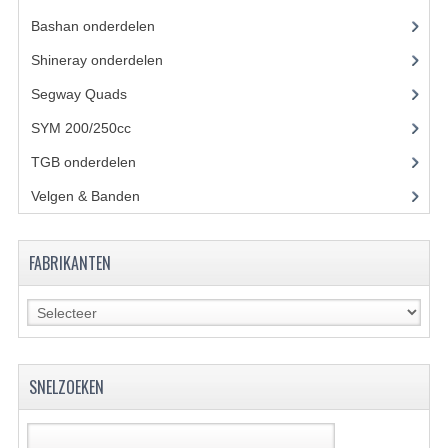
Bashan onderdelen
(1024)
KETTING EN TANDWIELEN
Shineray onderdelen
(700)
KOEL SYSTEEM
Segway Quads
(6)
MOTOR
SYM 200/250cc
(15)
REM SYSTEEM
TGB onderdelen
(27)
Velgen & Banden
(21)
SCHOKBREKERS
STUUR INRICHTING
FABRIKANTEN
UITLAAT SYSTEEM
VERLICHTING
WIEL OPHANGING
SNELZOEKEN
WIELEN EN BANDEN