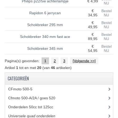
Philips p22/5w achterlampje
€ 4,99
NU
UITLAAT SYSTEEM
€
Bestel
Rapidon 6 jerrycan
34,95
NU
VERLICHTING
€
Bestel
Schokbreker 295 mm
49,95
NU
WIEL OPHANGING
€
Bestel
Schokbreker 340 mm fast ace
89,95
NU
WIELEN EN BANDEN
€
Bestel
Schokbreker 345 mm
54,95
NU
ACCESSOIRES
Pagina(s) gevonden:
1
2
3
[Volgende >>]
GEREEDSCHAP
Artikel
1
tot en met
20
(van
46
artikelen)
BASHAN 250-11B
CATEGORIEËN
BRANDSTOF SYSTEEM
CFmoto 500-5
(5)
ELEKTRONICA
Cfmoto 500-A/2A / goes 520
(347)
KABELS
Onderdelen 50cc tot 125cc
(49)
Universele quad onderdelen
(46)
KAPPEN EN FRAME