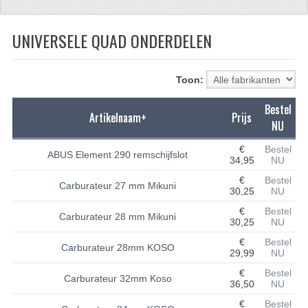
CFMOTO 500-5
UNIVERSELE QUAD ONDERDELEN
CFMOTO 500-A/2A / GOES 520
BRANDSTOF SYSTEEM
Toon:
LAGERS
Bestel
Artikelnaam+
Prijs
NU
PAKKINGEN
€
Bestel
ABUS Element 290 remschijfslot
PLASTIC PARTS
34,95
NU
€
Bestel
Carburateur 27 mm Mikuni
VERLICHTING
30,25
NU
€
Bestel
ONDERDELEN 50CC TOT 125CC
Carburateur 28 mm Mikuni
30,25
NU
€
Bestel
UNIVERSELE QUAD ONDERDELEN
Carburateur 28mm KOSO
29,99
NU
BASHAN ONDERDELEN
€
Bestel
Carburateur 32mm Koso
36,50
NU
BASHAN 150CC
€
Bestel