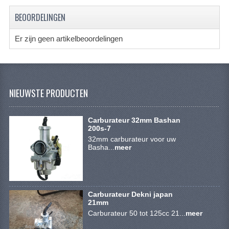
BRANDSTOF SYSTEEM
BEOORDELINGEN
ELECTRONICA
Er zijn geen artikelbeoordelingen
KABELS
KAPPEN EN FRAME
MOTOR ONDERDELEN
NIEUWSTE PRODUCTEN
REM SYSTEEM
Carburateur 32mm Bashan
200s-7
SCHOKBREKERS
32mm carburateur voor uw
Basha...
meer
STUUR INRICHTING
TANDWIELEN EN KETTING
UITLAAT
Carburateur Dekni japan
21mm
VELGEN
Carburateur 50 tot 125cc 21...
meer