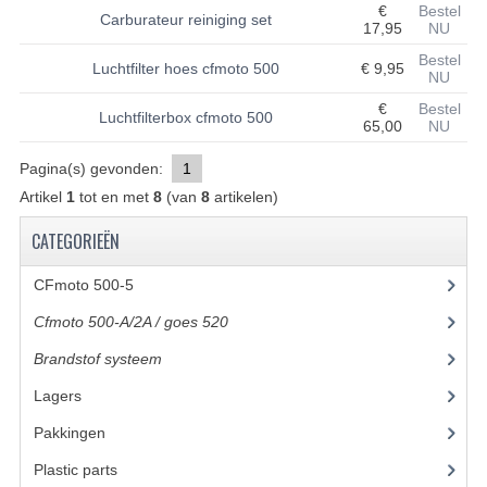
€
Bestel
Carburateur reiniging set
17,95
NU
BASHAN 200S-7-200S-A
Bestel
Luchtfilter hoes cfmoto 500
€ 9,95
NU
BRANDSTOF SYSTEEM
€
Bestel
Luchtfilterbox cfmoto 500
ELEKTRONICA
65,00
NU
KABELS
Pagina(s) gevonden:
1
Artikel
1
tot en met
8
(van
8
artikelen)
KAPPEN EN FRAME
CATEGORIEËN
KETTING EN TANDWIELEN
CFmoto 500-5
(5)
KOEL SYSTEEM
Cfmoto 500-A/2A / goes 520
(347)
MOTOR
Brandstof systeem
(8)
REM SYSTEEM
Lagers
(12)
Pakkingen
(8)
SCHOKBREKERS
Plastic parts
(22)
STUUR INRICHTING