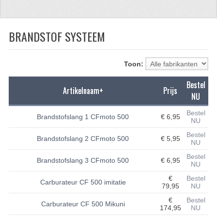
CFMOTO 500-5
BRANDSTOF SYSTEEM
CFMOTO 500-A/2A / GOES 520
BRANDSTOF SYSTEEM
Toon:
LAGERS
Bestel
Artikelnaam+
Prijs
PAKKINGEN
NU
PLASTIC PARTS
Bestel
Brandstofslang 1 CFmoto 500
€ 6,95
NU
VERLICHTING
Bestel
Brandstofslang 2 CFmoto 500
€ 5,95
NU
ONDERDELEN 50CC TOT 125CC
Bestel
Brandstofslang 3 CFmoto 500
€ 6,95
NU
UNIVERSELE QUAD ONDERDELEN
€
Bestel
Carburateur CF 500 imitatie
79,95
NU
BASHAN ONDERDELEN
€
Bestel
Carburateur CF 500 Mikuni
174,95
NU
BASHAN 150CC