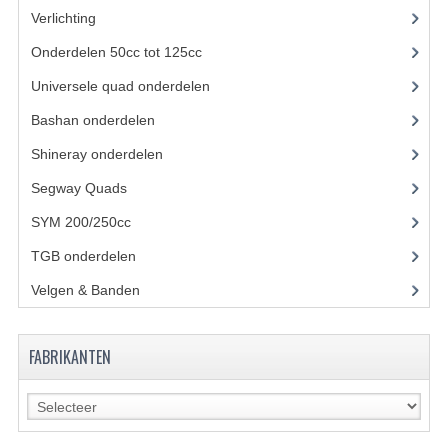
Verlichting
(11)
UITLAAT SYSTEEM
Onderdelen 50cc tot 125cc
(49)
VERLICHTING
Universele quad onderdelen
(46)
WIEL OPHANGING
Bashan onderdelen
(1024)
Shineray onderdelen
(700)
WIELEN EN BANDEN
Segway Quads
(6)
ACCESSOIRES
SYM 200/250cc
(15)
GEREEDSCHAP
TGB onderdelen
(27)
BASHAN 250-11B
Velgen & Banden
(21)
BRANDSTOF SYSTEEM
FABRIKANTEN
ELEKTRONICA
KABELS
KAPPEN EN FRAME