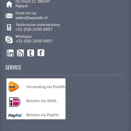
De Driest 12, 3861RT
KETTING EN TANDWIELEN
Nijkerk
Email ons op:
KOEL SYSTEEM
sales@aquads.nl
Telefonische ondersteuning:
MOTOR
+31 (0)6-2430 6897
Whatsapp:
REM SYSTEEM
+31 (0)6-2430 6897
SCHOKBREKERS
STUUR INRICHTING
SERVICE
UITLAAT SYSTEEM
VERLICHTING
WIEL OPHANGING
WIELEN EN BANDEN
SEGWAY QUADS