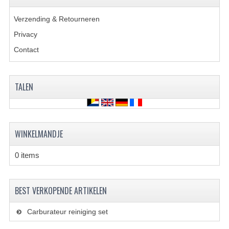
ACCESSOIRES
Verzending & Retourneren
GEREEDSCHAP
Privacy
BASHAN 300S-18
Contact
BASHAN 300S-A
BASHAN 400S
TALEN
ONDERHOUD PRODUCTEN BASHAN QUAD
SHINERAY ONDERDELEN
WINKELMANDJE
ONDERHOUDS PRODUCTEN
0 items
SHINERAY 200STIIE-B
BEST VERKOPENDE ARTIKELEN
SHINERAY 250 STXE
ACCESSOIRES
Carburateur reiniging set