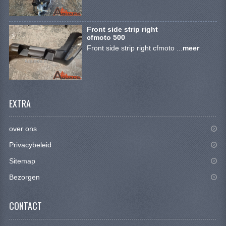
VERLICHTING
SHINERAY 300 STE
Front side strip right
cfmoto 500
SHINERAY 300ST 5E
Front side strip right cfmoto ...
meer
SHINERAY 350ST-2E
SHINERAY SPYDER/STIXE 250CC
EXTRA
ACCESSOIRES
BODY KAPPEN EN FRAME
over ons
Privacybeleid
BRANDSTOF SYSTEEM
Sitemap
ELEKTRONICA
Bezorgen
GEREEDSCHAP
CONTACT
KABELS