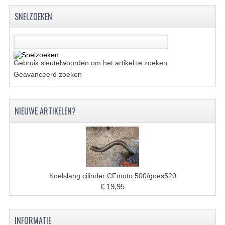
SNELZOEKEN
KETTING EN TANDWIELEN
KOEL SYSTEEM
MOTOR
Gebruik sleutelwoorden om het artikel te zoeken.
Geavanceerd zoeken
REM SYSTEEM
SCHOKBREKERS
NIEUWE ARTIKELEN?
STUUR INRICHTING
UITLAAT SYSTEEM
VERLICHTING
Koelslang cilinder CFmoto 500/goes520
WIEL OPHANGING
€ 19,95
WIELEN EN BANDEN
INFORMATIE