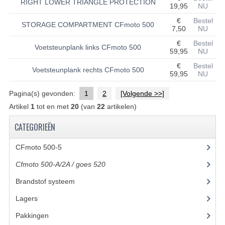
RIGHT LOWER TRIANGLE PROTECTION
19,95
NU
UITLAAT SYSTEEM
€
Bestel
STORAGE COMPARTMENT CFmoto 500
7,50
NU
VERLICHTING
€
Bestel
Voetsteunplank links CFmoto 500
59,95
NU
WIEL OPHANGING
€
Bestel
Voetsteunplank rechts CFmoto 500
59,95
NU
WIELEN EN BANDEN
Pagina(s) gevonden:
1
2
[Volgende >>]
ACCESSOIRES
Artikel
1
tot en met
20
(van
22
artikelen)
GEREEDSCHAP
CATEGORIEËN
BASHAN 250-11B
CFmoto 500-5
(5)
BRANDSTOF SYSTEEM
Cfmoto 500-A/2A / goes 520
(347)
Brandstof systeem
(8)
ELEKTRONICA
Lagers
(12)
KABELS
Pakkingen
(8)
KAPPEN EN FRAME