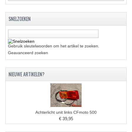
ACCESSOIRES
GEREEDSCHAP
SNELZOEKEN
BASHAN 300S-18
BASHAN 300S-A
Gebruik sleutelwoorden om het artikel te zoeken.
BASHAN 400S
Geavanceerd zoeken
ONDERHOUD PRODUCTEN BASHAN QUAD
SHINERAY ONDERDELEN
NIEUWE ARTIKELEN?
ONDERHOUDS PRODUCTEN
SHINERAY 200STIIE-B
SHINERAY 250 STXE
Achterlicht unit links CFmoto 500
€ 39,95
ACCESSOIRES