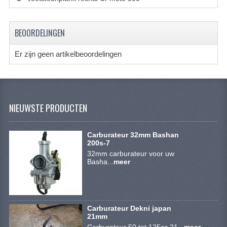
VERLICHTING
SHINERAY 300 STE
BEOORDELINGEN
SHINERAY 300ST 5E
Er zijn geen artikelbeoordelingen
SHINERAY 350ST-2E
SHINERAY SPYDER/STIXE 250CC
NIEUWSTE PRODUCTEN
ACCESSOIRES
BODY KAPPEN EN FRAME
Carburateur 32mm Bashan
200s-7
BRANDSTOF SYSTEEM
32mm carburateur voor uw
Basha...
meer
ELEKTRONICA
GEREEDSCHAP
Carburateur Dekni japan
KABELS
21mm
Carburateur 50 tot 125cc 21...
meer