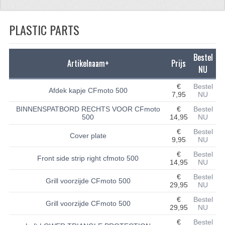
CFMOTO 500-5
PLASTIC PARTS
CFMOTO 500-A/2A / GOES 520
BRANDSTOF SYSTEEM
Bestel
Artikelnaam+
Prijs
NU
LAGERS
€
Bestel
Afdek kapje CFmoto 500
7,95
NU
PAKKINGEN
BINNENSPATBORD RECHTS VOOR CFmoto
€
Bestel
PLASTIC PARTS
500
14,95
NU
€
Bestel
Cover plate
VERLICHTING
9,95
NU
€
Bestel
ONDERDELEN 50CC TOT 125CC
Front side strip right cfmoto 500
14,95
NU
€
Bestel
UNIVERSELE QUAD ONDERDELEN
Grill voorzijde CFmoto 500
29,95
NU
BASHAN ONDERDELEN
€
Bestel
Grill voorzijde CFmoto 500
29,95
NU
BASHAN 150CC
€
Bestel