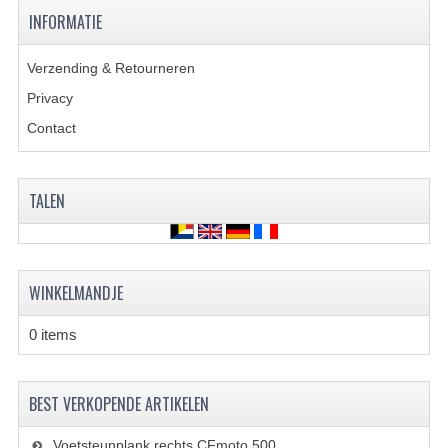
BRANDSTOF SYSTEEM
INFORMATIE
ELECTRONICA
Verzending & Retourneren
KABELS
Privacy
Contact
KAPPEN EN FRAME
MOTOR ONDERDELEN
TALEN
REM SYSTEEM
SCHOKBREKERS
WINKELMANDJE
STUUR INRICHTING
TANDWIELEN EN KETTING
0 items
UITLAAT
BEST VERKOPENDE ARTIKELEN
VELGEN
Voetsteunplank rechts CFmoto 500