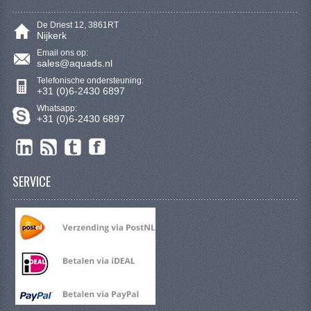
SYM 200/250CC
De Driest 12, 3861RT
Nijkerk
TGB ONDERDELEN
Email ons op:
sales@aquads.nl
VELGEN & BANDEN
Telefonische ondersteuning:
+31 (0)6-2430 6897
10 INCH VELGEN
Whatsapp:
+31 (0)6-2430 6897
12 INCH VELGEN
6 INCH BANDEN
SERVICE
7 INCH VELGEN
8 INCH VELGEN
9 INCH VELG
E SCOOTERS
ACCOUNT