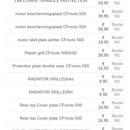
Left LOWER TRIANGLE PROTECTION
19,95
NU
BASHAN 200S-7-200S-A
€
Bestel
motor beschermingsplaat CFmoto 500
39,95
NU
BRANDSTOF SYSTEEM
€
Bestel
motor beschermingsplaat CFmoto 500
39,95
NU
ELEKTRONICA
€
Bestel
motor skid plate achter CFmoto 500
19,95
NU
KABELS
€
Bestel
Plastic grill CFmoto 500A/A2
39,95
NU
KAPPEN EN FRAME
€
Bestel
Protection plate double seat, CFmoto 500
12,50
NU
KETTING EN TANDWIELEN
€
Bestel
RADIATOR GRILLE(links
KOEL SYSTEEM
9,95
NU
€
Bestel
RADIATOR GRILLE(RH
MOTOR
9,95
NU
€
Bestel
REM SYSTEEM
Rear top Cover plate CFmoto 500
19,95
NU
€
Bestel
SCHOKBREKERS
Rear top Cover plate CFmoto 500
16,95
NU
STUUR INRICHTING
€
Bestel