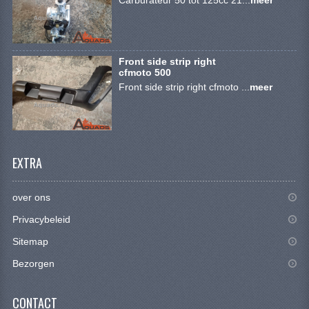
KETTING EN TANDWIELEN
KOEL SYSTEEM
Front side strip right
MOTOR
cfmoto 500
Front side strip right cfmoto ...
meer
REM SYSTEEM
SCHOKBREKERS
STUUR INRICHTING
EXTRA
UITLAAT SYSTEEM
over ons
VERLICHTING
Privacybeleid
WIEL OPHANGING
Sitemap
WIELEN EN BANDEN
Bezorgen
SEGWAY QUADS
CONTACT