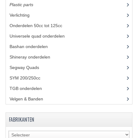
Plastic parts
(22)
KETTING EN TANDWIELEN
Verlichting
(11)
KOEL SYSTEEM
Onderdelen 50cc tot 125cc
(49)
Universele quad onderdelen
(46)
MOTOR
Bashan onderdelen
(1024)
REM SYSTEEM
Shineray onderdelen
(700)
SCHOKBREKERS
Segway Quads
(6)
STUUR INRICHTING
SYM 200/250cc
(15)
UITLAAT SYSTEEM
TGB onderdelen
(27)
Velgen & Banden
(21)
VERLICHTING
WIEL OPHANGING
FABRIKANTEN
WIELEN EN BANDEN