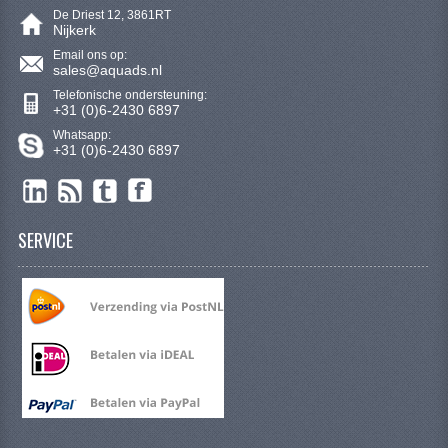
KETTING EN TANDWIELEN
De Driest 12, 3861RT
Nijkerk
KOEL SYSTEEM
Email ons op:
sales@aquads.nl
MOTOR
Telefonische ondersteuning:
+31 (0)6-2430 6897
REM SYSTEEM
Whatsapp:
+31 (0)6-2430 6897
SCHOKBREKERS
STUUR INRICHTING
SERVICE
UITLAAT SYSTEEM
VERLICHTING
WIEL OPHANGING
WIELEN EN BANDEN
SEGWAY QUADS