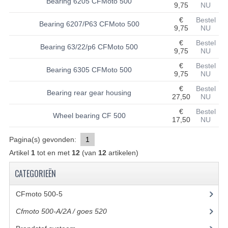
Bearing 6205 CFMoto 500
9,75
NU
BASHAN 200S-7-200S-A
€
Bestel
Bearing 6207/P63 CFMoto 500
9,75
NU
BRANDSTOF SYSTEEM
€
Bestel
Bearing 63/22/p6 CFMoto 500
9,75
NU
ELEKTRONICA
€
Bestel
Bearing 6305 CFMoto 500
9,75
NU
KABELS
€
Bestel
Bearing rear gear housing
27,50
NU
KAPPEN EN FRAME
€
Bestel
Wheel bearing CF 500
17,50
NU
KETTING EN TANDWIELEN
Pagina(s) gevonden:
1
KOEL SYSTEEM
Artikel
1
tot en met
12
(van
12
artikelen)
MOTOR
CATEGORIEËN
REM SYSTEEM
CFmoto 500-5
(5)
SCHOKBREKERS
Cfmoto 500-A/2A / goes 520
(347)
STUUR INRICHTING