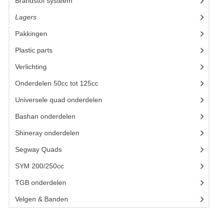
Brandstof systeem
(8)
UITLAAT SYSTEEM
Lagers
(12)
Pakkingen
(8)
VERLICHTING
Plastic parts
(22)
WIEL OPHANGING
Verlichting
(11)
WIELEN EN BANDEN
Onderdelen 50cc tot 125cc
(49)
ACCESSOIRES
Universele quad onderdelen
(46)
Bashan onderdelen
(1024)
GEREEDSCHAP
Shineray onderdelen
(700)
BASHAN 250-11B
Segway Quads
(6)
BRANDSTOF SYSTEEM
SYM 200/250cc
(15)
ELEKTRONICA
TGB onderdelen
(27)
KABELS
Velgen & Banden
(21)
KAPPEN EN FRAME