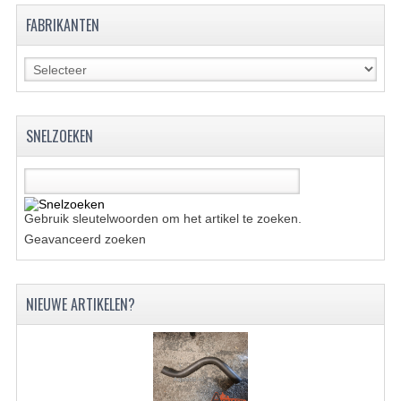
FABRIKANTEN
KETTING EN TANDWIELEN
KOEL SYSTEEM
MOTOR
SNELZOEKEN
REM SYSTEEM
SCHOKBREKERS
STUUR INRICHTING
Gebruik sleutelwoorden om het artikel te zoeken.
Geavanceerd zoeken
UITLAAT SYSTEEM
VERLICHTING
NIEUWE ARTIKELEN?
WIEL OPHANGING
WIELEN EN BANDEN