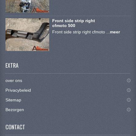
VERLICHTING
SHINERAY 300 STE
Front side strip right
cfmoto 500
SHINERAY 300ST 5E
Front side strip right cfmoto ...
meer
SHINERAY 350ST-2E
SHINERAY SPYDER/STIXE 250CC
EXTRA
ACCESSOIRES
BODY KAPPEN EN FRAME
over ons
BRANDSTOF SYSTEEM
Privacybeleid
Sitemap
ELEKTRONICA
Bezorgen
GEREEDSCHAP
CONTACT
KABELS