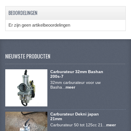
BRANDSTOF SYSTEEM
BEOORDELINGEN
ELECTRONICA
Er zijn geen artikelbeoordelingen
KABELS
KAPPEN EN FRAME
MOTOR ONDERDELEN
NIEUWSTE PRODUCTEN
REM SYSTEEM
Carburateur 32mm Bashan
SCHOKBREKERS
200s-7
32mm carburateur voor uw
STUUR INRICHTING
Basha...
meer
TANDWIELEN EN KETTING
UITLAAT
Carburateur Dekni japan
21mm
VELGEN
Carburateur 50 tot 125cc 21...
meer