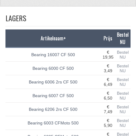
CFMOTO 500-5
LAGERS
CFMOTO 500-A/2A / GOES 520
BRANDSTOF SYSTEEM
Bestel
Artikelnaam+
Prijs
NU
LAGERS
€
Bestel
Bearing 16007 CF 500
19,95
NU
PAKKINGEN
€
Bestel
Bearing 6000 CF 500
PLASTIC PARTS
3,49
NU
€
Bestel
Bearing 6006 2rs CF 500
VERLICHTING
6,49
NU
€
Bestel
ONDERDELEN 50CC TOT 125CC
Bearing 6007 CF 500
6,50
NU
€
Bestel
UNIVERSELE QUAD ONDERDELEN
Bearing 6206 2rs CF 500
7,49
NU
BASHAN ONDERDELEN
€
Bestel
Bearing 6003 CFMoto 500
5,90
NU
BASHAN 150CC
€
Bestel