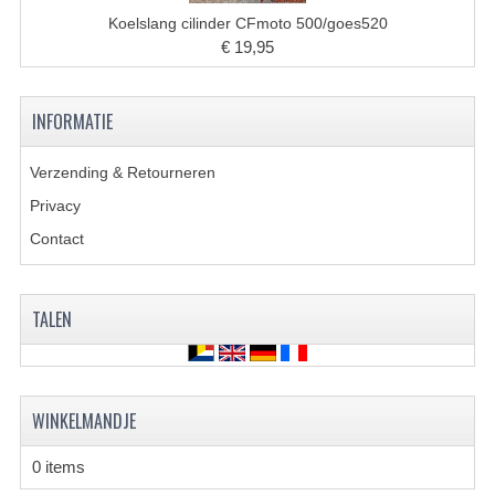
ACCESSOIRES
Koelslang cilinder CFmoto 500/goes520
GEREEDSCHAP
€ 19,95
BASHAN 300S-18
INFORMATIE
BASHAN 300S-A
Verzending & Retourneren
BASHAN 400S
Privacy
ONDERHOUD PRODUCTEN BASHAN QUAD
Contact
SHINERAY ONDERDELEN
TALEN
ONDERHOUDS PRODUCTEN
SHINERAY 200STIIE-B
SHINERAY 250 STXE
WINKELMANDJE
ACCESSOIRES
0 items