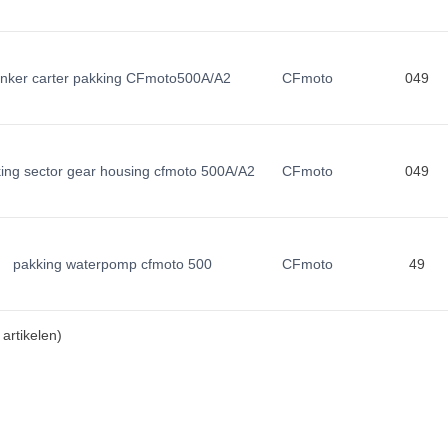
linker carter pakking CFmoto500A/A2
CFmoto
049
ing sector gear housing cfmoto 500A/A2
CFmoto
049
pakking waterpomp cfmoto 500
CFmoto
49
artikelen)