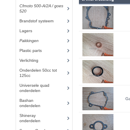
Cfmoto 500-A/2A / goes
520
(347)
Brandstof systeem
(8)
Lagers
(12)
Pakkingen
(8)
Plastic parts
(22)
Verlichting
(11)
Onderdelen 50cc tot
125cc
(49)
Universele quad
onderdelen
(46)
Ga
Bashan
onderdelen
(1024)
Shineray
onderdelen
(700)