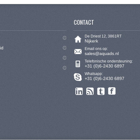
CONTACT
De Driest 12, 3861RT
Nijkerk
id
Email ons op:
sales@aquads.nl
Telefonische ondersteuning:
+31 (0)6-2430 6897
Whatsapp:
+31 (0)6-2430 6897