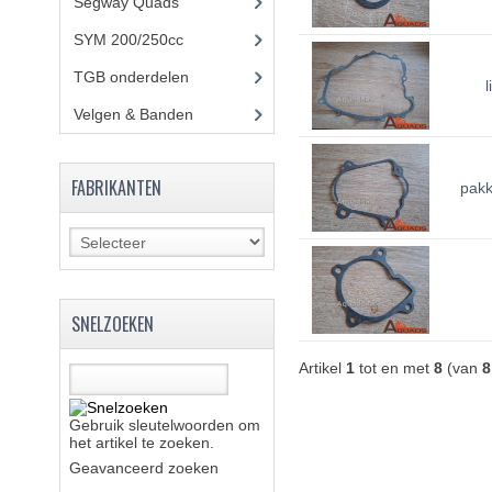
Segway Quads
(6)
SYM 200/250cc
(15)
TGB onderdelen
(27)
Velgen & Banden
(21)
FABRIKANTEN
pakk
SNELZOEKEN
Artikel
1
tot en met
8
(van
8
Gebruik sleutelwoorden om
het artikel te zoeken.
Geavanceerd zoeken