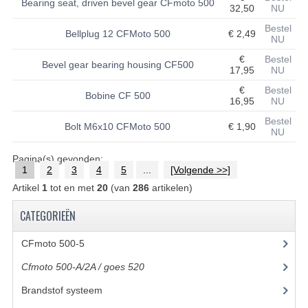
Bearing seat, driven bevel gear CFmoto 500
32,50
NU
UITLAAT SYSTEEM
Bestel
Bellplug 12 CFMoto 500
€ 2,49
NU
VERLICHTING
€
Bestel
Bevel gear bearing housing CF500
17,95
NU
WIEL OPHANGING
€
Bestel
Bobine CF 500
16,95
NU
WIELEN EN BANDEN
Bestel
Bolt M6x10 CFMoto 500
€ 1,90
NU
ACCESSOIRES
Pagina(s) gevonden:
GEREEDSCHAP
1
2
3
4
5
...
[Volgende >>]
Artikel
1
tot en met
20
(van
286
artikelen)
BASHAN 250-11B
CATEGORIEËN
BRANDSTOF SYSTEEM
CFmoto 500-5
(5)
ELEKTRONICA
Cfmoto 500-A/2A / goes 520
(347)
KABELS
Brandstof systeem
(8)
KAPPEN EN FRAME