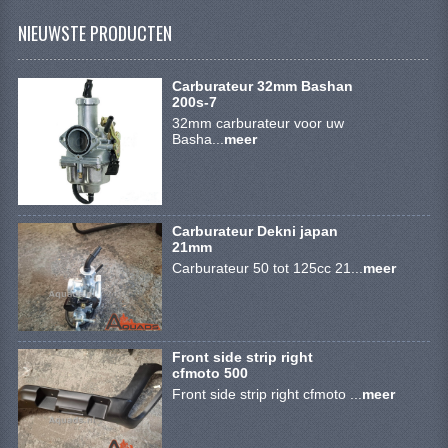
KETTING EN TANDWIELEN
NIEUWSTE PRODUCTEN
KOEL SYSTEEM
Carburateur 32mm Bashan
MOTOR
200s-7
32mm carburateur voor uw
REM SYSTEEM
Basha...
meer
SCHOKBREKERS
STUUR INRICHTING
Carburateur Dekni japan
21mm
UITLAAT SYSTEEM
Carburateur 50 tot 125cc 21...
meer
VERLICHTING
WIEL OPHANGING
Front side strip right
cfmoto 500
WIELEN EN BANDEN
Front side strip right cfmoto ...
meer
SEGWAY QUADS