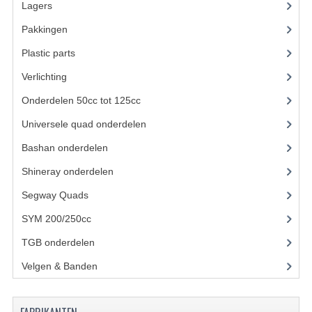
Lagers
(12)
KETTING EN TANDWIELEN
Pakkingen
(8)
Plastic parts
(22)
KOEL SYSTEEM
Verlichting
(11)
MOTOR
Onderdelen 50cc tot 125cc
(49)
REM SYSTEEM
Universele quad onderdelen
(46)
SCHOKBREKERS
Bashan onderdelen
(1024)
STUUR INRICHTING
Shineray onderdelen
(700)
Segway Quads
(6)
UITLAAT SYSTEEM
SYM 200/250cc
(15)
VERLICHTING
TGB onderdelen
(27)
WIEL OPHANGING
Velgen & Banden
(21)
WIELEN EN BANDEN