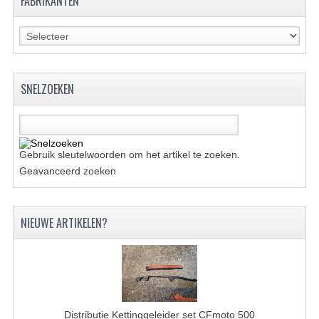
FABRIKANTEN
ACCESSOIRES
GEREEDSCHAP
BASHAN 300S-18
SNELZOEKEN
BASHAN 300S-A
BASHAN 400S
ONDERHOUD PRODUCTEN BASHAN QUAD
Gebruik sleutelwoorden om het artikel te zoeken.
Geavanceerd zoeken
SHINERAY ONDERDELEN
ONDERHOUDS PRODUCTEN
NIEUWE ARTIKELEN?
SHINERAY 200STIIE-B
SHINERAY 250 STXE
ACCESSOIRES
Distributie Kettinggeleider set CFmoto 500