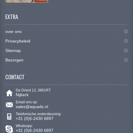
SYM 200/250CC
EXTRA
TGB ONDERDELEN
VELGEN & BANDEN
over ons
Privacybeleid
10 INCH VELGEN
Sitemap
12 INCH VELGEN
Bezorgen
6 INCH BANDEN
CONTACT
7 INCH VELGEN
8 INCH VELGEN
De Driest 12, 3861RT
Nijkerk
9 INCH VELG
Email ons op:
sales@aquads.nl
E SCOOTERS
Telefonische ondersteuning:
+31 (0)6-2430 6897
ACCOUNT
Whatsapp:
+31 (0)6-2430 6897