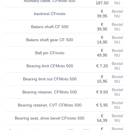
Auxiliary cable, CFMoto 500
187,50
NU
BASHAN 200S-7-200S-A
€
Bestel
backrest CFmoto
39,95
NU
BRANDSTOF SYSTEEM
€
Bestel
Balans shaft CF 500
39,95
NU
ELEKTRONICA
€
Bestel
Balans shaft gear CF 500
14,95
NU
KABELS
€
Bestel
Ball pin CFmoto
49,95
NU
KAPPEN EN FRAME
Bestel
Bearing limit CFMoto 500
€ 7,20
NU
KETTING EN TANDWIELEN
€
Bestel
Bearing limit nut CFMoto 500
KOEL SYSTEEM
15,95
NU
Bestel
Bearing retainer, CFMoto 500
€ 9,50
MOTOR
NU
Bestel
REM SYSTEEM
Bearing retainer, CVT CFMoto 500
€ 5,95
NU
€
Bestel
SCHOKBREKERS
Bearing seat, drive bevel CFmoto 500
54,39
NU
STUUR INRICHTING
€
Bestel