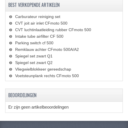
VERLICHTING
BEST VERKOPENDE ARTIKELEN
SHINERAY 300 STE
Carburateur reiniging set
CVT joit air inlet CFmoto 500
SHINERAY 300ST 5E
CVT luchtinlaatleiding rubber CFmoto 500
Intake tube airfilter CF 500
SHINERAY 350ST-2E
Parking switch cf 500
SHINERAY SPYDER/STIXE 250CC
Remklauw achter CFmoto 500A/A2
Spiegel set zwart Q1
ACCESSOIRES
Spiegel set zwart Q2
Vliegwielblokkeer gereedschap
BODY KAPPEN EN FRAME
Voetsteunplank rechts CFmoto 500
BRANDSTOF SYSTEEM
BEOORDELINGEN
ELEKTRONICA
Er zijn geen artikelbeoordelingen
GEREEDSCHAP
KABELS