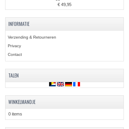
BRANDSTOF SYSTEEM
€ 49,95
ELECTRONICA
INFORMATIE
KABELS
KAPPEN EN FRAME
Verzending & Retourneren
Privacy
MOTOR ONDERDELEN
Contact
REM SYSTEEM
SCHOKBREKERS
TALEN
STUUR INRICHTING
TANDWIELEN EN KETTING
WINKELMANDJE
UITLAAT
0 items
VELGEN