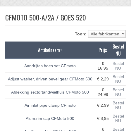
CFMOTO 500-5
CFMOTO 500-A/2A / GOES 520
CFMOTO 500-A/2A / GOES 520
BRANDSTOF SYSTEEM
Toon:
LAGERS
Bestel
Artikelnaam+
Prijs
NU
PAKKINGEN
€
Bestel
Aandrijfas hoes set CFmoto
PLASTIC PARTS
16,95
NU
Bestel
Adjust washer, driven bevel gear CFMoto 500
€ 2,29
VERLICHTING
NU
€
Bestel
ONDERDELEN 50CC TOT 125CC
Afdekking sectortandwielhuis CFMoto 500
24,99
NU
Bestel
UNIVERSELE QUAD ONDERDELEN
Air inlet pipe clamp CFmoto
€ 2,99
NU
BASHAN ONDERDELEN
Bestel
Alum.rim cap CFMoto 500
€ 8,95
NU
BASHAN 150CC
€
Bestel