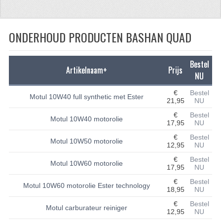
CFMOTO 500-5
ONDERHOUD PRODUCTEN BASHAN QUAD
CFMOTO 500-A/2A / GOES 520
BRANDSTOF SYSTEEM
Bestel
Artikelnaam+
Prijs
LAGERS
NU
€
Bestel
PAKKINGEN
Motul 10W40 full synthetic met Ester
21,95
NU
PLASTIC PARTS
€
Bestel
Motul 10W40 motorolie
17,95
NU
VERLICHTING
€
Bestel
Motul 10W50 motorolie
12,95
NU
ONDERDELEN 50CC TOT 125CC
€
Bestel
Motul 10W60 motorolie
17,95
NU
UNIVERSELE QUAD ONDERDELEN
€
Bestel
Motul 10W60 motorolie Ester technology
18,95
NU
BASHAN ONDERDELEN
€
Bestel
Motul carburateur reiniger
12,95
NU
BASHAN 150CC