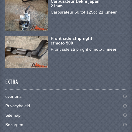
Carburateur Dekni japan
KETTING EN TANDWIELEN
21mm
Carburateur 50 tot 125cc 21...
meer
KOEL SYSTEEM
MOTOR
Front side strip right
REM SYSTEEM
cfmoto 500
Front side strip right cfmoto ...
meer
SCHOKBREKERS
STUUR INRICHTING
UITLAAT SYSTEEM
EXTRA
VERLICHTING
over ons
WIEL OPHANGING
Privacybeleid
WIELEN EN BANDEN
Sitemap
SEGWAY QUADS
Bezorgen