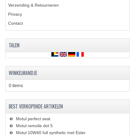
BRANDSTOF SYSTEEM
Verzending & Retourneren
ELECTRONICA
Privacy
Contact
KABELS
KAPPEN EN FRAME
TALEN
MOTOR ONDERDELEN
REM SYSTEEM
WINKELMANDJE
SCHOKBREKERS
0 items
STUUR INRICHTING
TANDWIELEN EN KETTING
BEST VERKOPENDE ARTIKELEN
UITLAAT
Motul perfect seat
VELGEN
Motul remolie dot 5
Motul 10W40 full synthetic met Ester