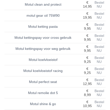
€
Bestel
Motul clean and protect
14,95
NU
BASHAN 200S-7-200S-A
€
Bestel
motul gear oil 75W90
19,95
NU
BRANDSTOF SYSTEEM
€
Bestel
Motul ketting pasta
ELEKTRONICA
9,95
NU
€
Bestel
Motul kettingspay voor cross gebruik
KABELS
9,95
NU
€
Bestel
KAPPEN EN FRAME
Motul kettingspay voor weg gebruik
9,95
NU
€
Bestel
KETTING EN TANDWIELEN
Motul koelvloeistof
9,25
NU
KOEL SYSTEEM
€
Bestel
Motul koelvloeistof racing
9,25
NU
MOTOR
€
Bestel
Motul perfect seat
12,95
NU
REM SYSTEEM
€
Bestel
Motul remolie dot 5
8,99
NU
SCHOKBREKERS
€
Bestel
Motul shine & go
10,95
NU
STUUR INRICHTING