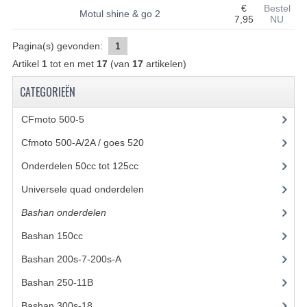
€
Bestel
Motul shine & go 2
7,95
NU
UITLAAT SYSTEEM
Pagina(s) gevonden:
1
VERLICHTING
Artikel
1
tot en met
17
(van
17
artikelen)
WIEL OPHANGING
CATEGORIEËN
WIELEN EN BANDEN
CFmoto 500-5
(5)
ACCESSOIRES
Cfmoto 500-A/2A / goes 520
(347)
GEREEDSCHAP
Onderdelen 50cc tot 125cc
(49)
Universele quad onderdelen
(46)
BASHAN 250-11B
Bashan onderdelen
(1024)
BRANDSTOF SYSTEEM
Bashan 150cc
(36)
ELEKTRONICA
Bashan 200s-7-200s-A
(481)
KABELS
Bashan 250-11B
(385)
KAPPEN EN FRAME
Bashan 300s-18
(35)