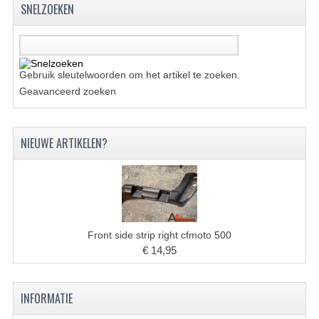
ACCESSOIRES
SNELZOEKEN
GEREEDSCHAP
BASHAN 300S-18
Gebruik sleutelwoorden om het artikel te zoeken.
BASHAN 300S-A
Geavanceerd zoeken
BASHAN 400S
NIEUWE ARTIKELEN?
ONDERHOUD PRODUCTEN BASHAN QUAD
SHINERAY ONDERDELEN
ONDERHOUDS PRODUCTEN
SHINERAY 200STIIE-B
Front side strip right cfmoto 500
€ 14,95
SHINERAY 250 STXE
ACCESSOIRES
INFORMATIE