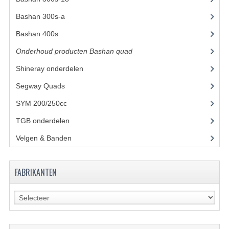
Bashan 300s-a
(65)
KETTING EN TANDWIELEN
Bashan 400s
(5)
KOEL SYSTEEM
Onderhoud producten Bashan quad
(17)
MOTOR
Shineray onderdelen
(700)
REM SYSTEEM
Segway Quads
(6)
SYM 200/250cc
(15)
SCHOKBREKERS
TGB onderdelen
(27)
STUUR INRICHTING
Velgen & Banden
(21)
UITLAAT SYSTEEM
VERLICHTING
FABRIKANTEN
WIEL OPHANGING
WIELEN EN BANDEN