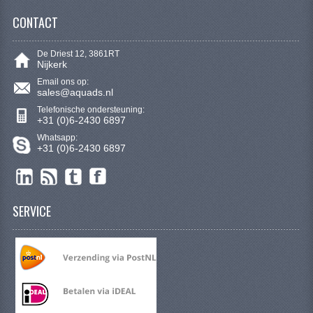
SYM 200/250CC
CONTACT
TGB ONDERDELEN
De Driest 12, 3861RT
Nijkerk
VELGEN & BANDEN
Email ons op:
sales@aquads.nl
10 INCH VELGEN
Telefonische ondersteuning:
+31 (0)6-2430 6897
12 INCH VELGEN
Whatsapp:
+31 (0)6-2430 6897
6 INCH BANDEN
7 INCH VELGEN
SERVICE
8 INCH VELGEN
9 INCH VELG
E SCOOTERS
ACCOUNT