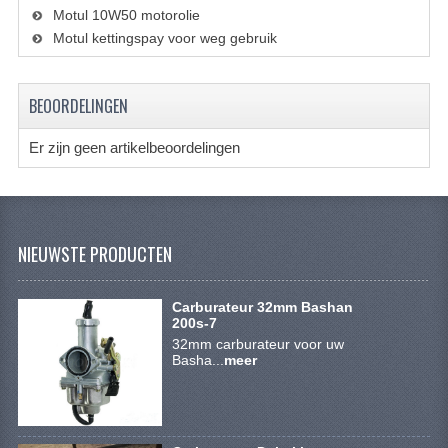
VERLICHTING
Motul 10W50 motorolie
Motul kettingspay voor weg gebruik
SHINERAY 300 STE
SHINERAY 300ST 5E
BEOORDELINGEN
SHINERAY 350ST-2E
Er zijn geen artikelbeoordelingen
SHINERAY SPYDER/STIXE 250CC
ACCESSOIRES
NIEUWSTE PRODUCTEN
BODY KAPPEN EN FRAME
BRANDSTOF SYSTEEM
Carburateur 32mm Bashan
200s-7
ELEKTRONICA
32mm carburateur voor uw
Basha...
meer
GEREEDSCHAP
KABELS