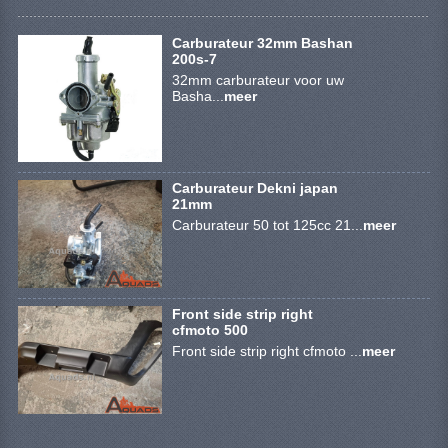
BRANDSTOF SYSTEEM
Carburateur 32mm Bashan
ELECTRONICA
200s-7
32mm carburateur voor uw
KABELS
Basha...
meer
KAPPEN EN FRAME
MOTOR ONDERDELEN
Carburateur Dekni japan
21mm
REM SYSTEEM
Carburateur 50 tot 125cc 21...
meer
SCHOKBREKERS
STUUR INRICHTING
Front side strip right
cfmoto 500
TANDWIELEN EN KETTING
Front side strip right cfmoto ...
meer
UITLAAT
VELGEN