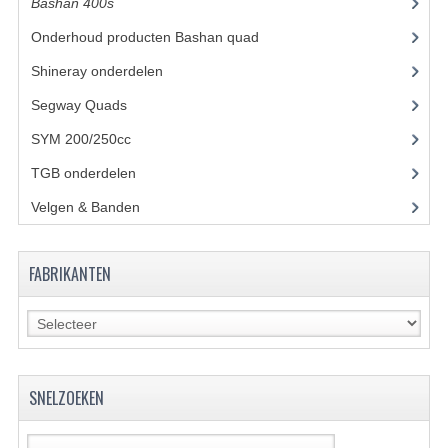
Bashan 400s
(5)
UITLAAT SYSTEEM
Onderhoud producten Bashan quad
(17)
Shineray onderdelen
(700)
VERLICHTING
Segway Quads
(6)
WIEL OPHANGING
SYM 200/250cc
(15)
WIELEN EN BANDEN
TGB onderdelen
(27)
ACCESSOIRES
Velgen & Banden
(21)
GEREEDSCHAP
FABRIKANTEN
BASHAN 250-11B
BRANDSTOF SYSTEEM
ELEKTRONICA
SNELZOEKEN
KABELS
KAPPEN EN FRAME