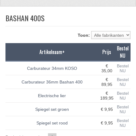
CFMOTO 500-5
BASHAN 400S
CFMOTO 500-A/2A / GOES 520
BRANDSTOF SYSTEEM
Toon:
LAGERS
Bestel
Artikelnaam+
Prijs
NU
PAKKINGEN
€
Bestel
Carburateur 34mm KOSO
PLASTIC PARTS
35,00
NU
€
Bestel
Carburateur 36mm Bashan 400
VERLICHTING
89,95
NU
€
Bestel
ONDERDELEN 50CC TOT 125CC
Electrische lier
189,95
NU
Bestel
UNIVERSELE QUAD ONDERDELEN
Spiegel set groen
€ 9,95
NU
BASHAN ONDERDELEN
Bestel
Spiegel set rood
€ 9,95
NU
BASHAN 150CC