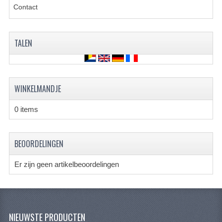
ACCESSOIRES
Contact
GEREEDSCHAP
BASHAN 300S-18
TALEN
BASHAN 300S-A
BASHAN 400S
WINKELMANDJE
ONDERHOUD PRODUCTEN BASHAN QUAD
0 items
SHINERAY ONDERDELEN
BEOORDELINGEN
ONDERHOUDS PRODUCTEN
SHINERAY 200STIIE-B
Er zijn geen artikelbeoordelingen
SHINERAY 250 STXE
ACCESSOIRES
NIEUWSTE PRODUCTEN