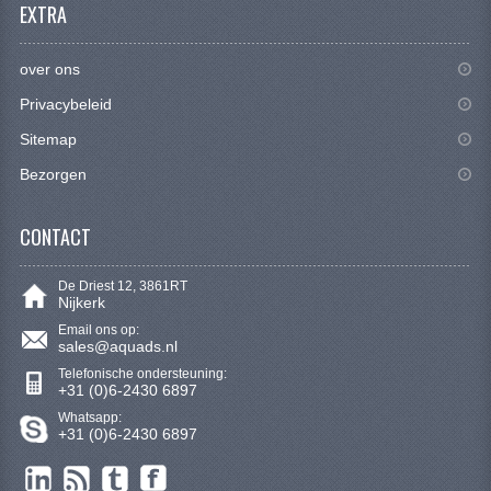
VERLICHTING
EXTRA
SHINERAY 300 STE
over ons
SHINERAY 300ST 5E
Privacybeleid
Sitemap
SHINERAY 350ST-2E
Bezorgen
SHINERAY SPYDER/STIXE 250CC
CONTACT
ACCESSOIRES
BODY KAPPEN EN FRAME
De Driest 12, 3861RT
Nijkerk
BRANDSTOF SYSTEEM
Email ons op:
sales@aquads.nl
ELEKTRONICA
Telefonische ondersteuning:
+31 (0)6-2430 6897
GEREEDSCHAP
Whatsapp:
+31 (0)6-2430 6897
KABELS