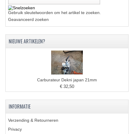
KETTING EN TANDWIELEN
Gebruik sleutelwoorden om het artikel te zoeken.
Geavanceerd zoeken
KOEL SYSTEEM
MOTOR
NIEUWE ARTIKELEN?
REM SYSTEEM
SCHOKBREKERS
STUUR INRICHTING
Carburateur Dekni japan 21mm
UITLAAT SYSTEEM
€ 32,50
VERLICHTING
INFORMATIE
WIEL OPHANGING
Verzending & Retourneren
WIELEN EN BANDEN
Privacy