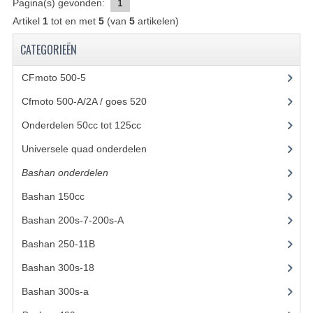
Pagina(s) gevonden:
1
Artikel
1
tot en met
5
(van
BASHAN 200S-7-200S-A
5
artikelen)
CATEGORIEËN
BRANDSTOF SYSTEEM
CFmoto 500-5
(5)
ELEKTRONICA
Cfmoto 500-A/2A / goes 520
(347)
KABELS
Onderdelen 50cc tot 125cc
(49)
KAPPEN EN FRAME
Universele quad onderdelen
(46)
KETTING EN TANDWIELEN
Bashan onderdelen
(1024)
KOEL SYSTEEM
Bashan 150cc
(36)
Bashan 200s-7-200s-A
(481)
MOTOR
Bashan 250-11B
(385)
REM SYSTEEM
Bashan 300s-18
(35)
SCHOKBREKERS
Bashan 300s-a
(65)
STUUR INRICHTING