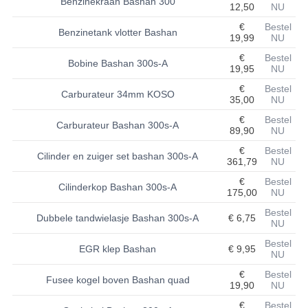
Benzinekraan Bashan 300
12,50
NU
BASHAN 200S-7-200S-A
€
Bestel
Benzinetank vlotter Bashan
19,99
NU
BRANDSTOF SYSTEEM
€
Bestel
Bobine Bashan 300s-A
19,95
NU
ELEKTRONICA
€
Bestel
Carburateur 34mm KOSO
35,00
NU
KABELS
€
Bestel
Carburateur Bashan 300s-A
89,90
NU
KAPPEN EN FRAME
€
Bestel
Cilinder en zuiger set bashan 300s-A
361,79
NU
KETTING EN TANDWIELEN
€
Bestel
Cilinderkop Bashan 300s-A
KOEL SYSTEEM
175,00
NU
Bestel
Dubbele tandwielasje Bashan 300s-A
€ 6,75
MOTOR
NU
Bestel
REM SYSTEEM
EGR klep Bashan
€ 9,95
NU
€
Bestel
SCHOKBREKERS
Fusee kogel boven Bashan quad
19,90
NU
STUUR INRICHTING
€
Bestel