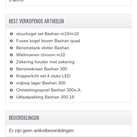
VERLICHTING
SHINERAY 300 STE
BEST VERKOPENDE ARTIKELEN
SHINERAY 300ST 5E
stuurkogel set Bashan m10/m10
SHINERAY 350ST-2E
Fusee kogel boven Bashan quad
Benzinetank vlotter Bashan
SHINERAY SPYDER/STIXE 250CC
Wielmoeren chroom m10
Zekering houder met zekering
ACCESSOIRES
Benzinekraan Bashan 300
Knipperlicht set 4 stuks LED
BODY KAPPEN EN FRAME
vrijloop lager Bashan 300
Ontstekingsspoel Bashan 300s-A
BRANDSTOF SYSTEEM
Uitlaatpakking Bashan 300-18
ELEKTRONICA
GEREEDSCHAP
BEOORDELINGEN
KABELS
Er zijn geen artikelbeoordelingen