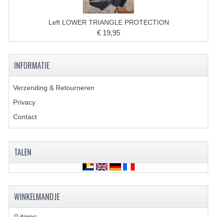
BRANDSTOF SYSTEEM
Left LOWER TRIANGLE PROTECTION
ELECTRONICA
€ 19,95
KABELS
KAPPEN EN FRAME
INFORMATIE
MOTOR ONDERDELEN
Verzending & Retourneren
REM SYSTEEM
Privacy
Contact
SCHOKBREKERS
STUUR INRICHTING
TALEN
TANDWIELEN EN KETTING
UITLAAT
WINKELMANDJE
VELGEN
0 items