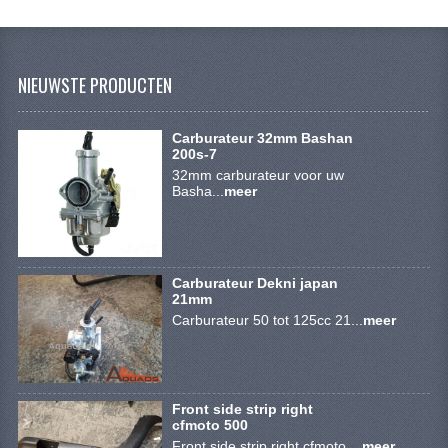
KETTING EN TANDWIELEN
KOEL SYSTEEM
NIEUWSTE PRODUCTEN
MOTOR
REM SYSTEEM
Carburateur 32mm Bashan
200s-7
32mm carburateur voor uw
SCHOKBREKERS
Basha...
meer
STUUR INRICHTING
UITLAAT SYSTEEM
Carburateur Dekni japan
21mm
VERLICHTING
Carburateur 50 tot 125cc 21...
meer
WIEL OPHANGING
WIELEN EN BANDEN
Front side strip right
SEGWAY QUADS
cfmoto 500
Front side strip right cfmoto ...
meer