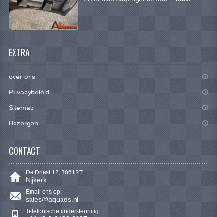
SYM 200/250CC
TGB ONDERDELEN
VELGEN & BANDEN
EXTRA
10 INCH VELGEN
over ons
12 INCH VELGEN
Privacybeleid
6 INCH BANDEN
Sitemap
Bezorgen
7 INCH VELGEN
8 INCH VELGEN
CONTACT
9 INCH VELG
De Driest 12, 3861RT
Nijkerk
E SCOOTERS
Email ons op:
sales@aquads.nl
ACCOUNT
Telefonische ondersteuning: