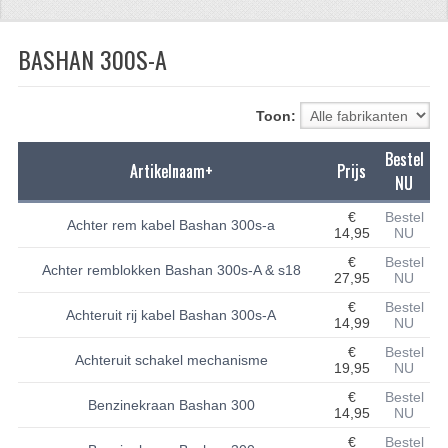
CFMOTO 500-5
BASHAN 300S-A
CFMOTO 500-A/2A / GOES 520
BRANDSTOF SYSTEEM
Toon:
LAGERS
Bestel
Artikelnaam+
Prijs
NU
PAKKINGEN
€
Bestel
Achter rem kabel Bashan 300s-a
PLASTIC PARTS
14,95
NU
€
Bestel
Achter remblokken Bashan 300s-A & s18
VERLICHTING
27,95
NU
€
Bestel
ONDERDELEN 50CC TOT 125CC
Achteruit rij kabel Bashan 300s-A
14,99
NU
€
Bestel
UNIVERSELE QUAD ONDERDELEN
Achteruit schakel mechanisme
19,95
NU
BASHAN ONDERDELEN
€
Bestel
Benzinekraan Bashan 300
14,95
NU
BASHAN 150CC
€
Bestel