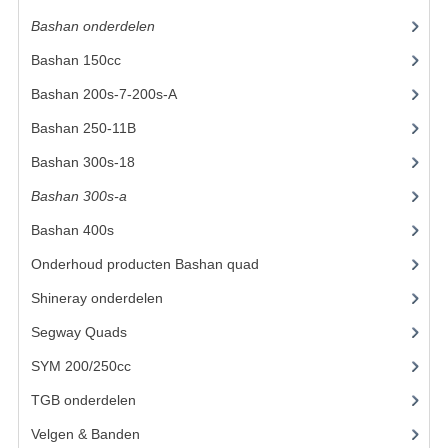
Bashan onderdelen
(1024)
KETTING EN TANDWIELEN
Bashan 150cc
(36)
KOEL SYSTEEM
Bashan 200s-7-200s-A
(481)
MOTOR
Bashan 250-11B
(385)
REM SYSTEEM
Bashan 300s-18
(35)
Bashan 300s-a
(65)
SCHOKBREKERS
Bashan 400s
(5)
STUUR INRICHTING
Onderhoud producten Bashan quad
(17)
UITLAAT SYSTEEM
Shineray onderdelen
(700)
VERLICHTING
Segway Quads
(6)
SYM 200/250cc
(15)
WIEL OPHANGING
TGB onderdelen
(27)
WIELEN EN BANDEN
Velgen & Banden
(21)