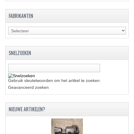
ACCESSOIRES
GEREEDSCHAP
FABRIKANTEN
BASHAN 300S-18
BASHAN 300S-A
BASHAN 400S
SNELZOEKEN
ONDERHOUD PRODUCTEN BASHAN QUAD
SHINERAY ONDERDELEN
Gebruik sleutelwoorden om het artikel te zoeken.
ONDERHOUDS PRODUCTEN
Geavanceerd zoeken
SHINERAY 200STIIE-B
NIEUWE ARTIKELEN?
SHINERAY 250 STXE
ACCESSOIRES