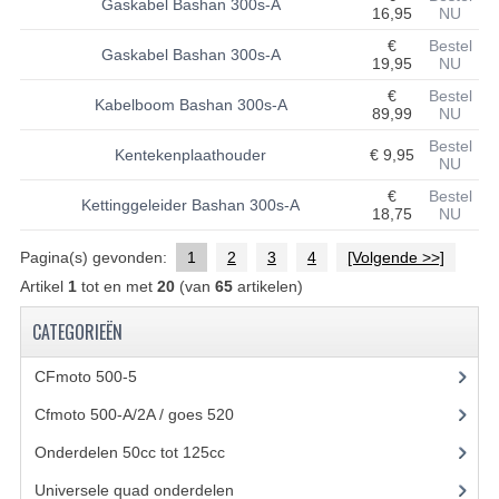
Gaskabel Bashan 300s-A
16,95
NU
UITLAAT SYSTEEM
€
Bestel
Gaskabel Bashan 300s-A
19,95
NU
VERLICHTING
€
Bestel
Kabelboom Bashan 300s-A
89,99
NU
WIEL OPHANGING
Bestel
Kentekenplaathouder
€ 9,95
NU
WIELEN EN BANDEN
€
Bestel
Kettinggeleider Bashan 300s-A
18,75
NU
ACCESSOIRES
Pagina(s) gevonden:
1
2
3
4
[Volgende >>]
GEREEDSCHAP
Artikel
1
tot en met
20
(van
65
artikelen)
BASHAN 250-11B
CATEGORIEËN
BRANDSTOF SYSTEEM
CFmoto 500-5
(5)
ELEKTRONICA
Cfmoto 500-A/2A / goes 520
(347)
KABELS
Onderdelen 50cc tot 125cc
(49)
Universele quad onderdelen
(46)
KAPPEN EN FRAME