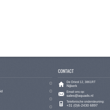
CONTACT
De Driest 12, 3861RT
Nijkerk
id
Email ons op:
sales@aquads.nl
Telefonische ondersteuning:
+31 (0)6-2430 6897