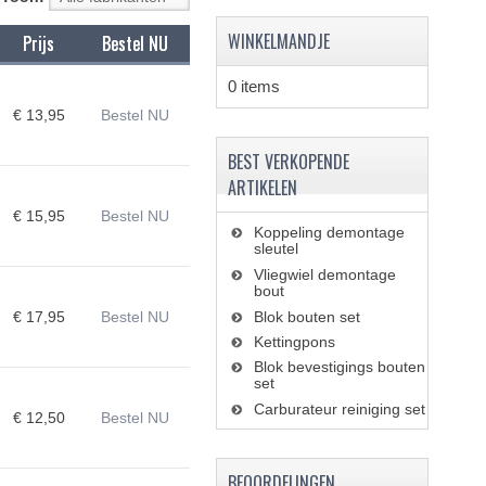
WINKELMANDJE
Prijs
Bestel NU
0 items
€ 13,95
Bestel NU
BEST VERKOPENDE
ARTIKELEN
€ 15,95
Bestel NU
Koppeling demontage
sleutel
Vliegwiel demontage
bout
€ 17,95
Bestel NU
Blok bouten set
Kettingpons
Blok bevestigings bouten
set
Carburateur reiniging set
€ 12,50
Bestel NU
BEOORDELINGEN