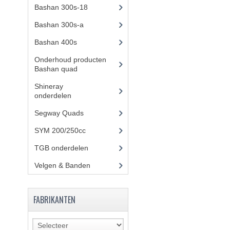
Bashan 300s-18
(35)
Bashan 300s-a
(65)
Bashan 400s
(5)
Onderhoud producten
Bashan quad
(17)
Shineray
onderdelen
(700)
Segway Quads
(6)
SYM 200/250cc
(15)
TGB onderdelen
(27)
Velgen & Banden
(21)
FABRIKANTEN