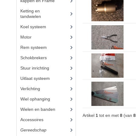
kappen en Frame
(47)
Ketting en
tandwielen
(10)
Koel systeem
(8)
Motor
(72)
Rem systeem
(21)
Schokbrekers
(13)
Stuur inrichting
(14)
Uitlaat systeem
(15)
Verlichting
(14)
Wiel ophanging
(40)
Wielen en banden
(3)
Artikel
1
tot en met
8
(van
8
Accessoires
(62)
Gereedschap
(8)