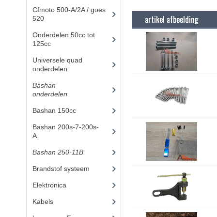
Cfmoto 500-A/2A / goes
artikel afbeelding
520
(347)
Onderdelen 50cc tot
125cc
(49)
Universele quad
onderdelen
(46)
Bashan
onderdelen
(1024)
Bashan 150cc
(36)
Bashan 200s-7-200s-
A
(481)
Bashan 250-11B
(385)
Brandstof systeem
(25)
Elektronica
(25)
Kabels
(8)