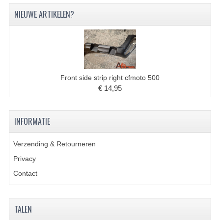
VERLICHTING
NIEUWE ARTIKELEN?
SHINERAY 300 STE
SHINERAY 300ST 5E
SHINERAY 350ST-2E
Front side strip right cfmoto 500
SHINERAY SPYDER/STIXE 250CC
€ 14,95
ACCESSOIRES
INFORMATIE
BODY KAPPEN EN FRAME
Verzending & Retourneren
BRANDSTOF SYSTEEM
Privacy
ELEKTRONICA
Contact
GEREEDSCHAP
KABELS
TALEN