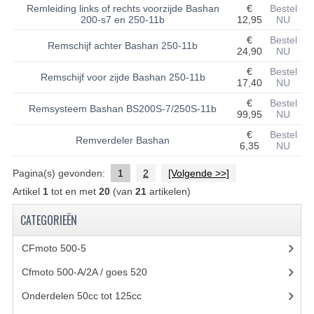
Remleiding links of rechts voorzijde Bashan
€
Bestel
200-s7 en 250-11b
12,95
NU
UITLAAT SYSTEEM
€
Bestel
Remschijf achter Bashan 250-11b
24,90
NU
VERLICHTING
€
Bestel
Remschijf voor zijde Bashan 250-11b
WIEL OPHANGING
17,40
NU
€
Bestel
Remsysteem Bashan BS200S-7/250S-11b
WIELEN EN BANDEN
99,95
NU
€
Bestel
ACCESSOIRES
Remverdeler Bashan
6,35
NU
GEREEDSCHAP
Pagina(s) gevonden:
1
2
[Volgende >>]
Artikel
1
tot en met
20
(van
21
artikelen)
BASHAN 250-11B
CATEGORIEËN
BRANDSTOF SYSTEEM
CFmoto 500-5
(5)
ELEKTRONICA
Cfmoto 500-A/2A / goes 520
(347)
KABELS
Onderdelen 50cc tot 125cc
(49)
KAPPEN EN FRAME