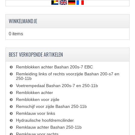
KETTING EN TANDWIELEN
KOEL SYSTEEM
WINKELMANDJE
MOTOR
0 items
REM SYSTEEM
SCHOKBREKERS
BEST VERKOPENDE ARTIKELEN
STUUR INRICHTING
Remblokken achter Bashan 200s-7 EBC
Remleiding links of rechts voorzijde Bashan 200-s7 en
UITLAAT SYSTEEM
250-11b
Voetrempedaal Bashan 200s-7 en 250-11b
VERLICHTING
Remblokken achter
Remblokken voor zijde
WIEL OPHANGING
Remschijf voor zijde Bashan 250-11b
Remklauw voor links
WIELEN EN BANDEN
Hydraulische hoofdremcilinder
Remklauw achter Bashan 250-11b
SEGWAY QUADS
Remklauw voor rechts