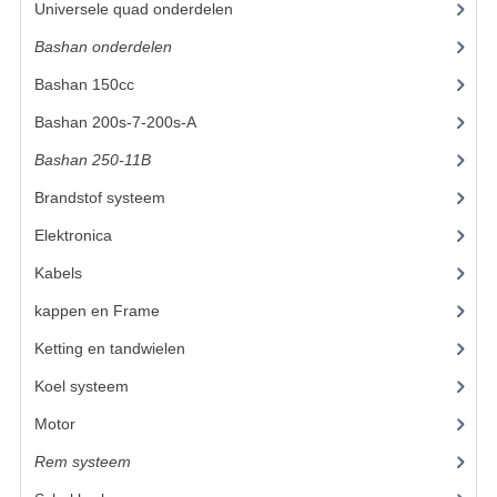
Universele quad onderdelen
(46)
KETTING EN TANDWIELEN
Bashan onderdelen
(1024)
Bashan 150cc
(36)
KOEL SYSTEEM
Bashan 200s-7-200s-A
(481)
MOTOR
Bashan 250-11B
(385)
REM SYSTEEM
Brandstof systeem
(25)
SCHOKBREKERS
Elektronica
(25)
STUUR INRICHTING
Kabels
(8)
kappen en Frame
(47)
UITLAAT SYSTEEM
Ketting en tandwielen
(10)
VERLICHTING
Koel systeem
(8)
WIEL OPHANGING
Motor
(72)
WIELEN EN BANDEN
Rem systeem
(21)