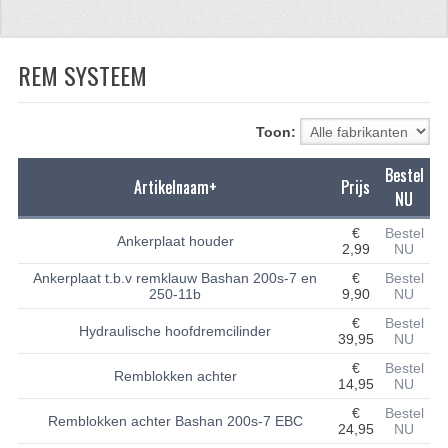
CFMOTO 500-5
REM SYSTEEM
CFMOTO 500-A/2A / GOES 520
BRANDSTOF SYSTEEM
Toon:
LAGERS
Bestel
Artikelnaam+
Prijs
PAKKINGEN
NU
PLASTIC PARTS
€
Bestel
Ankerplaat houder
2,99
NU
VERLICHTING
Ankerplaat t.b.v remklauw Bashan 200s-7 en
€
Bestel
250-11b
9,90
NU
ONDERDELEN 50CC TOT 125CC
€
Bestel
Hydraulische hoofdremcilinder
39,95
NU
UNIVERSELE QUAD ONDERDELEN
€
Bestel
Remblokken achter
14,95
NU
BASHAN ONDERDELEN
€
Bestel
Remblokken achter Bashan 200s-7 EBC
24,95
NU
BASHAN 150CC