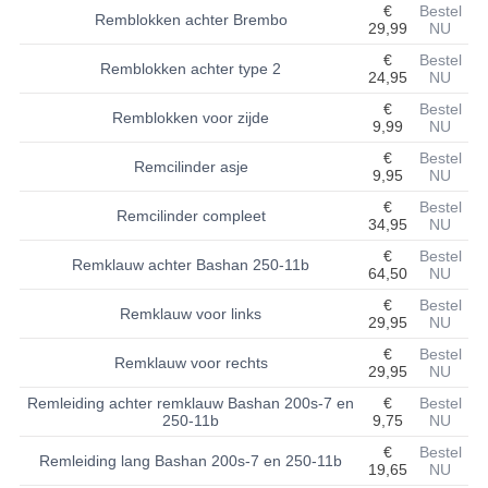
€
Bestel
Remblokken achter Brembo
29,99
NU
BASHAN 200S-7-200S-A
€
Bestel
Remblokken achter type 2
24,95
NU
BRANDSTOF SYSTEEM
€
Bestel
Remblokken voor zijde
ELEKTRONICA
9,99
NU
€
Bestel
Remcilinder asje
KABELS
9,95
NU
€
Bestel
KAPPEN EN FRAME
Remcilinder compleet
34,95
NU
€
Bestel
KETTING EN TANDWIELEN
Remklauw achter Bashan 250-11b
64,50
NU
KOEL SYSTEEM
€
Bestel
Remklauw voor links
29,95
NU
MOTOR
€
Bestel
Remklauw voor rechts
29,95
NU
REM SYSTEEM
Remleiding achter remklauw Bashan 200s-7 en
€
Bestel
250-11b
9,75
NU
SCHOKBREKERS
€
Bestel
Remleiding lang Bashan 200s-7 en 250-11b
19,65
NU
STUUR INRICHTING