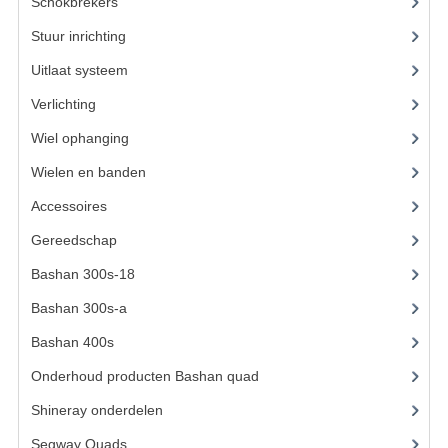
ACCESSOIRES
Schokbrekers
(13)
Stuur inrichting
(14)
GEREEDSCHAP
Uitlaat systeem
(15)
BASHAN 300S-18
Verlichting
(14)
BASHAN 300S-A
Wiel ophanging
(40)
BASHAN 400S
Wielen en banden
(3)
ONDERHOUD PRODUCTEN BASHAN QUAD
Accessoires
(62)
Gereedschap
(8)
SHINERAY ONDERDELEN
Bashan 300s-18
(35)
ONDERHOUDS PRODUCTEN
Bashan 300s-a
(65)
SHINERAY 200STIIE-B
Bashan 400s
(5)
SHINERAY 250 STXE
Onderhoud producten Bashan quad
(17)
Shineray onderdelen
(700)
ACCESSOIRES
Segway Quads
(6)