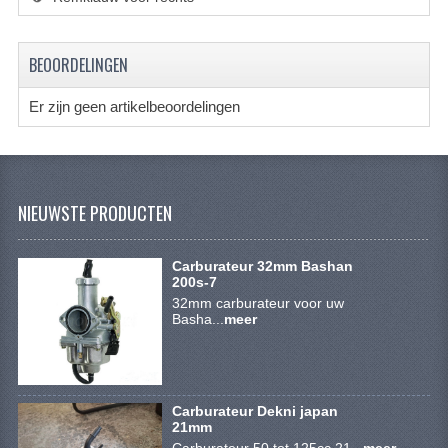
SYM 200/250CC
TGB ONDERDELEN
BEOORDELINGEN
VELGEN & BANDEN
Er zijn geen artikelbeoordelingen
10 INCH VELGEN
12 INCH VELGEN
NIEUWSTE PRODUCTEN
6 INCH BANDEN
7 INCH VELGEN
Carburateur 32mm Bashan
200s-7
32mm carburateur voor uw
8 INCH VELGEN
Basha...
meer
9 INCH VELG
E SCOOTERS
Carburateur Dekni japan
ACCOUNT
21mm
Carburateur 50 tot 125cc 21...
meer