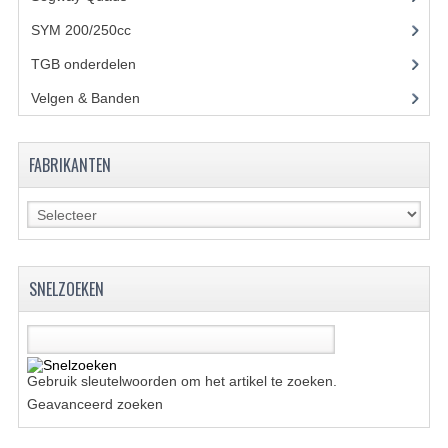
BRANDSTOF SYSTEEM
SYM 200/250cc
(15)
ELECTRONICA
TGB onderdelen
(27)
KABELS
Velgen & Banden
(21)
KAPPEN EN FRAME
FABRIKANTEN
MOTOR ONDERDELEN
REM SYSTEEM
SCHOKBREKERS
SNELZOEKEN
STUUR INRICHTING
TANDWIELEN EN KETTING
UITLAAT
Gebruik sleutelwoorden om het artikel te zoeken.
Geavanceerd zoeken
VELGEN