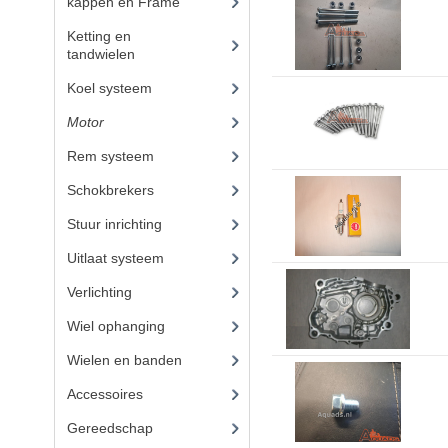
kappen en Frame
(47)
Ketting en
tandwielen
(10)
Koel systeem
(8)
Motor
(72)
Rem systeem
(21)
Schokbrekers
(13)
Stuur inrichting
(14)
Uitlaat systeem
(15)
Verlichting
(14)
Wiel ophanging
(40)
Wielen en banden
(3)
Accessoires
(62)
Gereedschap
(8)