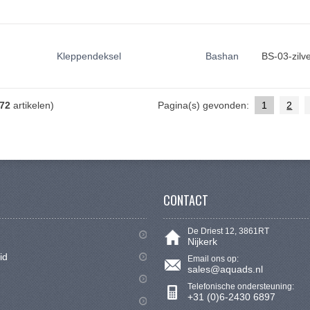
Kleppendeksel
Bashan
BS-03-zilv
72
artikelen)
Pagina(s) gevonden:
1
2
CONTACT
De Driest 12, 3861RT
Nijkerk
id
Email ons op:
sales@aquads.nl
Telefonische ondersteuning:
+31 (0)6-2430 6897