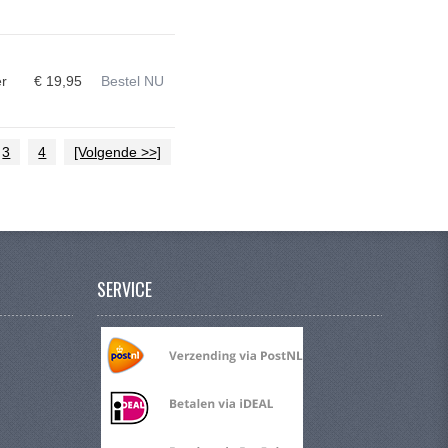
er
€ 19,95
Bestel NU
3
4
[Volgende >>]
SERVICE