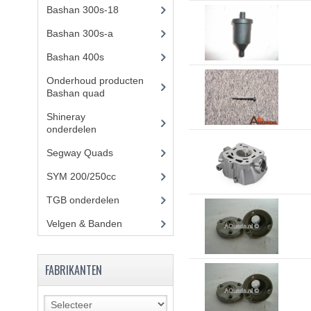
Bashan 300s-18
(35)
Bashan 300s-a
(65)
Bashan 400s
(5)
Onderhoud producten
Bashan quad
(17)
Shineray
onderdelen
(700)
Segway Quads
(6)
SYM 200/250cc
(15)
TGB onderdelen
(27)
Velgen & Banden
(21)
FABRIKANTEN