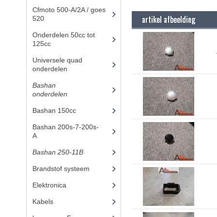
Cfmoto 500-A/2A / goes
artikel afbeelding
520
(347)
Onderdelen 50cc tot
125cc
(49)
Universele quad
onderdelen
(46)
Bashan
onderdelen
(1024)
Bashan 150cc
(36)
Bashan 200s-7-200s-
A
(481)
Bashan 250-11B
(385)
Brandstof systeem
(25)
Elektronica
(25)
Kabels
(8)