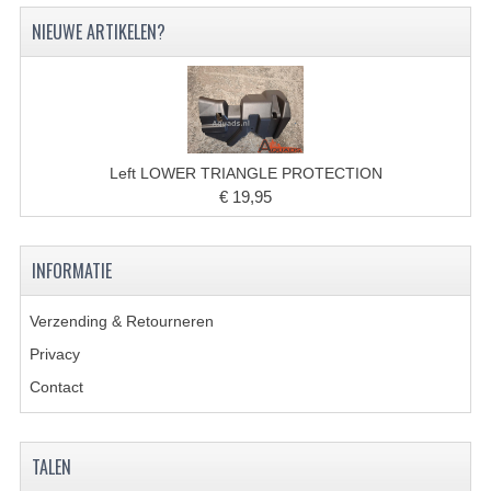
VERLICHTING
NIEUWE ARTIKELEN?
SHINERAY 300 STE
SHINERAY 300ST 5E
SHINERAY 350ST-2E
Left LOWER TRIANGLE PROTECTION
SHINERAY SPYDER/STIXE 250CC
€ 19,95
ACCESSOIRES
INFORMATIE
BODY KAPPEN EN FRAME
Verzending & Retourneren
BRANDSTOF SYSTEEM
Privacy
ELEKTRONICA
Contact
GEREEDSCHAP
KABELS
TALEN