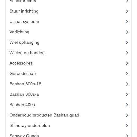
ACCESSOIRES
Schokbrekers
(13)
Stuur inrichting
(14)
GEREEDSCHAP
Uitlaat systeem
(15)
BASHAN 300S-18
Verlichting
(14)
BASHAN 300S-A
Wiel ophanging
(40)
BASHAN 400S
Wielen en banden
(3)
ONDERHOUD PRODUCTEN BASHAN QUAD
Accessoires
(62)
Gereedschap
(8)
SHINERAY ONDERDELEN
Bashan 300s-18
(35)
ONDERHOUDS PRODUCTEN
Bashan 300s-a
(65)
SHINERAY 200STIIE-B
Bashan 400s
(5)
SHINERAY 250 STXE
Onderhoud producten Bashan quad
(17)
Shineray onderdelen
(700)
ACCESSOIRES
Segway Quads
(6)