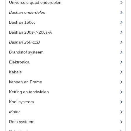
Universele quad onderdelen
(46)
KETTING EN TANDWIELEN
Bashan onderdelen
(1024)
Bashan 150cc
(36)
KOEL SYSTEEM
Bashan 200s-7-200s-A
(481)
MOTOR
Bashan 250-11B
(385)
REM SYSTEEM
Brandstof systeem
(25)
SCHOKBREKERS
Elektronica
(25)
STUUR INRICHTING
Kabels
(8)
kappen en Frame
(47)
UITLAAT SYSTEEM
Ketting en tandwielen
(10)
VERLICHTING
Koel systeem
(8)
WIEL OPHANGING
Motor
(72)
WIELEN EN BANDEN
Rem systeem
(21)