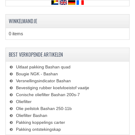
KETTING EN TANDWIELEN
KOEL SYSTEEM
WINKELMANDJE
MOTOR
0 items
REM SYSTEEM
SCHOKBREKERS
BEST VERKOPENDE ARTIKELEN
STUUR INRICHTING
Uitlaat pakking Bashan quad
Bougie NGK - Bashan
UITLAAT SYSTEEM
Versnellingsindicator Bashan
Bevestiging rubber koelvloeistof vaatje
VERLICHTING
Conische oliefilter Bashan 200s-7
Oliefilter
WIEL OPHANGING
Olie peilstok Bashan 250-11b
WIELEN EN BANDEN
Oliefilter Bashan
Pakking koppelings carter
SEGWAY QUADS
Pakking ontstekingskap