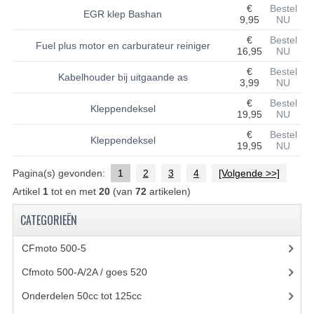
€
Bestel
EGR klep Bashan
9,95
NU
UITLAAT SYSTEEM
€
Bestel
Fuel plus motor en carburateur reiniger
16,95
NU
VERLICHTING
€
Bestel
Kabelhouder bij uitgaande as
WIEL OPHANGING
3,99
NU
€
Bestel
Kleppendeksel
WIELEN EN BANDEN
19,95
NU
€
Bestel
ACCESSOIRES
Kleppendeksel
19,95
NU
GEREEDSCHAP
Pagina(s) gevonden:
1
2
3
4
[Volgende >>]
Artikel
1
tot en met
20
(van
72
artikelen)
BASHAN 250-11B
CATEGORIEËN
BRANDSTOF SYSTEEM
CFmoto 500-5
(5)
ELEKTRONICA
Cfmoto 500-A/2A / goes 520
(347)
KABELS
Onderdelen 50cc tot 125cc
(49)
KAPPEN EN FRAME