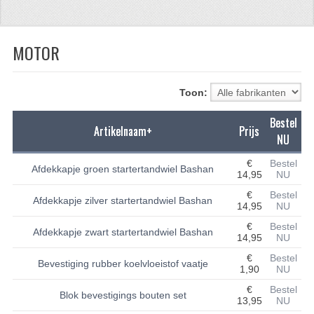
CFMOTO 500-5
MOTOR
CFMOTO 500-A/2A / GOES 520
BRANDSTOF SYSTEEM
Toon:
LAGERS
Bestel
Artikelnaam+
Prijs
PAKKINGEN
NU
PLASTIC PARTS
€
Bestel
Afdekkapje groen startertandwiel Bashan
14,95
NU
VERLICHTING
€
Bestel
Afdekkapje zilver startertandwiel Bashan
14,95
NU
ONDERDELEN 50CC TOT 125CC
€
Bestel
Afdekkapje zwart startertandwiel Bashan
14,95
NU
UNIVERSELE QUAD ONDERDELEN
€
Bestel
Bevestiging rubber koelvloeistof vaatje
1,90
NU
BASHAN ONDERDELEN
€
Bestel
Blok bevestigings bouten set
13,95
NU
BASHAN 150CC