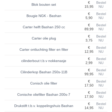
€
Bestel
Blok bouten set
15,95
NU
BASHAN 200S-7-200S-A
€
Bestel
Bougie NGK - Bashan
5,90
NU
BRANDSTOF SYSTEEM
€
Bestel
Carter helft Bashan 250 cc
ELEKTRONICA
89,99
NU
€
Bestel
Carter olie plug
KABELS
3,75
NU
€
Bestel
KAPPEN EN FRAME
Carter ontluchting filter en filter
12,95
NU
€
Bestel
KETTING EN TANDWIELEN
cilinderbout t.b.v nokkenasje
2,99
NU
KOEL SYSTEEM
€
Bestel
Cilinderkop Bashan 250s-11B
99,95
NU
MOTOR
€
Bestel
Conisch olie filter
17,50
NU
REM SYSTEEM
€
Bestel
Conische oliefilter Bashan 200s-7
17,50
NU
SCHOKBREKERS
€
Bestel
Drukstift t.b.v. koppelingshuis Bashan
14,95
NU
STUUR INRICHTING