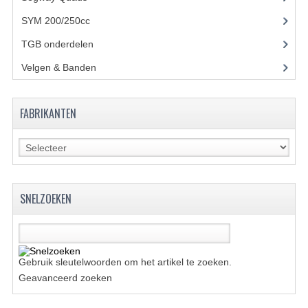
BRANDSTOF SYSTEEM
SYM 200/250cc
(15)
ELECTRONICA
TGB onderdelen
(27)
KABELS
Velgen & Banden
(21)
KAPPEN EN FRAME
FABRIKANTEN
MOTOR ONDERDELEN
REM SYSTEEM
SCHOKBREKERS
SNELZOEKEN
STUUR INRICHTING
TANDWIELEN EN KETTING
UITLAAT
Gebruik sleutelwoorden om het artikel te zoeken.
Geavanceerd zoeken
VELGEN