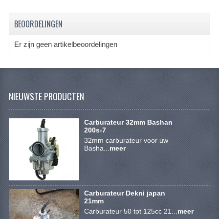
SYM 200/250CC
BEOORDELINGEN
TGB ONDERDELEN
Er zijn geen artikelbeoordelingen
VELGEN & BANDEN
10 INCH VELGEN
12 INCH VELGEN
NIEUWSTE PRODUCTEN
6 INCH BANDEN
Carburateur 32mm Bashan
7 INCH VELGEN
200s-7
32mm carburateur voor uw
Basha...
8 INCH VELGEN
meer
9 INCH VELG
E SCOOTERS
Carburateur Dekni japan
21mm
ACCOUNT
Carburateur 50 tot 125cc 21...
meer