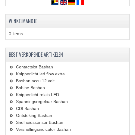
KETTING EN TANDWIELEN
KOEL SYSTEEM
WINKELMANDJE
MOTOR
0 items
REM SYSTEEM
SCHOKBREKERS
BEST VERKOPENDE ARTIKELEN
STUUR INRICHTING
Contactslot Bashan
Knipperlicht led flow extra
UITLAAT SYSTEEM
Bashan accu 12 volt
Bobine Bashan
VERLICHTING
Knipperlicht relais LED
Spanningsregelaar Bashan
WIEL OPHANGING
CDI Bashan
WIELEN EN BANDEN
Ontsteking Bashan
Snelheidssensor Bashan
SEGWAY QUADS
Versnellingsindicator Bashan