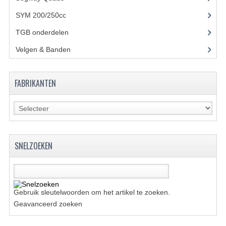
BRANDSTOF SYSTEEM
SYM 200/250cc
(15)
ELECTRONICA
TGB onderdelen
(27)
KABELS
Velgen & Banden
(21)
KAPPEN EN FRAME
FABRIKANTEN
MOTOR ONDERDELEN
REM SYSTEEM
SCHOKBREKERS
SNELZOEKEN
STUUR INRICHTING
TANDWIELEN EN KETTING
UITLAAT
Gebruik sleutelwoorden om het artikel te zoeken.
Geavanceerd zoeken
VELGEN