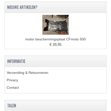
VERLICHTING
NIEUWE ARTIKELEN?
SHINERAY 300 STE
SHINERAY 300ST 5E
SHINERAY 350ST-2E
motor beschermingsplaat CFmoto 500
SHINERAY SPYDER/STIXE 250CC
€ 39,95
ACCESSOIRES
INFORMATIE
BODY KAPPEN EN FRAME
Verzending & Retourneren
BRANDSTOF SYSTEEM
Privacy
ELEKTRONICA
Contact
GEREEDSCHAP
KABELS
TALEN