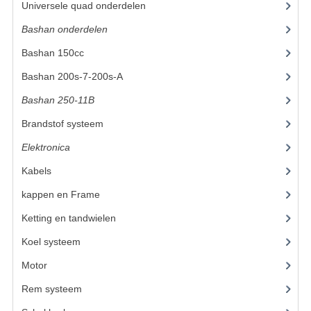
Universele quad onderdelen
(46)
KETTING EN TANDWIELEN
Bashan onderdelen
(1024)
Bashan 150cc
(36)
KOEL SYSTEEM
Bashan 200s-7-200s-A
(481)
MOTOR
Bashan 250-11B
(385)
REM SYSTEEM
Brandstof systeem
(25)
SCHOKBREKERS
Elektronica
(25)
STUUR INRICHTING
Kabels
(8)
kappen en Frame
(47)
UITLAAT SYSTEEM
Ketting en tandwielen
(10)
VERLICHTING
Koel systeem
(8)
WIEL OPHANGING
Motor
(72)
WIELEN EN BANDEN
Rem systeem
(21)