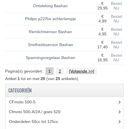
€
Bestel
Ontsteking Bashan
29,95
NU
UITLAAT SYSTEEM
€
Bestel
Philips p22/5w achterlampje
4,99
NU
VERLICHTING
€
Bestel
Remlichtsensor Bashan
WIEL OPHANGING
4,95
NU
€
Bestel
Snelheidssensor Bashan
WIELEN EN BANDEN
17,40
NU
€
Bestel
ACCESSOIRES
Spanningsregelaar Bashan
16,95
NU
GEREEDSCHAP
Pagina(s) gevonden:
1
2
[Volgende >>]
Artikel
1
tot en met
20
(van
25
artikelen)
BASHAN 250-11B
CATEGORIEËN
BRANDSTOF SYSTEEM
CFmoto 500-5
(5)
ELEKTRONICA
Cfmoto 500-A/2A / goes 520
(347)
KABELS
Onderdelen 50cc tot 125cc
(49)
KAPPEN EN FRAME