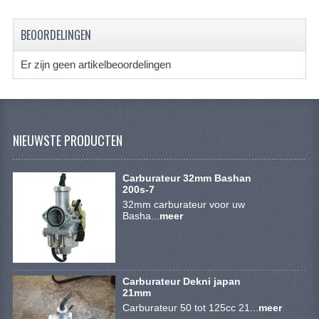
SYM 200/250CC
BEOORDELINGEN
TGB ONDERDELEN
Er zijn geen artikelbeoordelingen
VELGEN & BANDEN
10 INCH VELGEN
12 INCH VELGEN
NIEUWSTE PRODUCTEN
6 INCH BANDEN
Carburateur 32mm Bashan
7 INCH VELGEN
200s-7
32mm carburateur voor uw
Basha...
8 INCH VELGEN
meer
9 INCH VELG
E SCOOTERS
Carburateur Dekni japan
21mm
ACCOUNT
Carburateur 50 tot 125cc 21...
meer