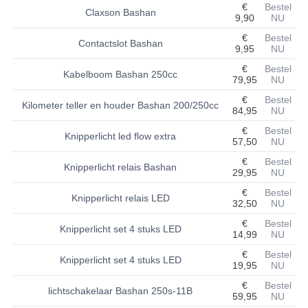
€
Bestel
Claxson Bashan
9,90
NU
BASHAN 200S-7-200S-A
€
Bestel
Contactslot Bashan
9,95
NU
BRANDSTOF SYSTEEM
€
Bestel
Kabelboom Bashan 250cc
ELEKTRONICA
79,95
NU
€
Bestel
Kilometer teller en houder Bashan 200/250cc
KABELS
84,95
NU
€
Bestel
KAPPEN EN FRAME
Knipperlicht led flow extra
57,50
NU
€
Bestel
KETTING EN TANDWIELEN
Knipperlicht relais Bashan
29,95
NU
KOEL SYSTEEM
€
Bestel
Knipperlicht relais LED
32,50
NU
MOTOR
€
Bestel
Knipperlicht set 4 stuks LED
14,99
NU
REM SYSTEEM
€
Bestel
Knipperlicht set 4 stuks LED
19,95
NU
SCHOKBREKERS
€
Bestel
lichtschakelaar Bashan 250s-11B
59,95
NU
STUUR INRICHTING