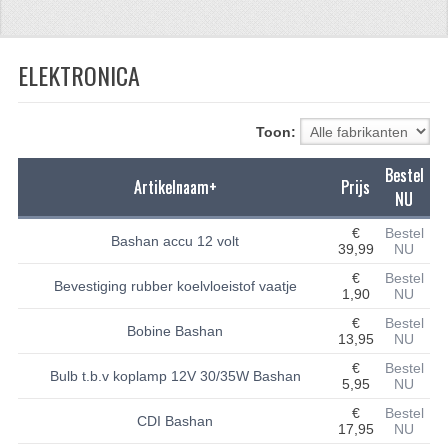
CFMOTO 500-5
ELEKTRONICA
CFMOTO 500-A/2A / GOES 520
BRANDSTOF SYSTEEM
Toon:
LAGERS
Bestel
Artikelnaam+
Prijs
PAKKINGEN
NU
PLASTIC PARTS
€
Bestel
Bashan accu 12 volt
39,99
NU
VERLICHTING
€
Bestel
Bevestiging rubber koelvloeistof vaatje
1,90
NU
ONDERDELEN 50CC TOT 125CC
€
Bestel
Bobine Bashan
13,95
NU
UNIVERSELE QUAD ONDERDELEN
€
Bestel
Bulb t.b.v koplamp 12V 30/35W Bashan
5,95
NU
BASHAN ONDERDELEN
€
Bestel
CDI Bashan
17,95
NU
BASHAN 150CC