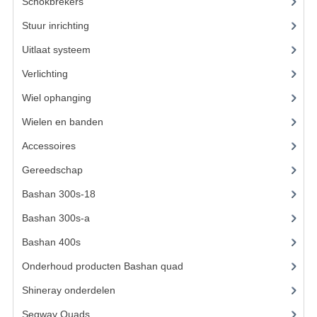
ACCESSOIRES
Schokbrekers
(13)
Stuur inrichting
(14)
GEREEDSCHAP
Uitlaat systeem
(15)
BASHAN 300S-18
Verlichting
(14)
BASHAN 300S-A
Wiel ophanging
(40)
BASHAN 400S
Wielen en banden
(3)
ONDERHOUD PRODUCTEN BASHAN QUAD
Accessoires
(62)
Gereedschap
(8)
SHINERAY ONDERDELEN
Bashan 300s-18
(35)
ONDERHOUDS PRODUCTEN
Bashan 300s-a
(65)
SHINERAY 200STIIE-B
Bashan 400s
(5)
SHINERAY 250 STXE
Onderhoud producten Bashan quad
(17)
Shineray onderdelen
(700)
ACCESSOIRES
Segway Quads
(6)