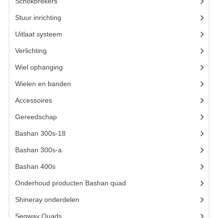
ACCESSOIRES
Schokbrekers
(13)
Stuur inrichting
(14)
GEREEDSCHAP
Uitlaat systeem
(15)
BASHAN 300S-18
Verlichting
(14)
BASHAN 300S-A
Wiel ophanging
(40)
BASHAN 400S
Wielen en banden
(3)
ONDERHOUD PRODUCTEN BASHAN QUAD
Accessoires
(62)
Gereedschap
(8)
SHINERAY ONDERDELEN
Bashan 300s-18
(35)
ONDERHOUDS PRODUCTEN
Bashan 300s-a
(65)
SHINERAY 200STIIE-B
Bashan 400s
(5)
SHINERAY 250 STXE
Onderhoud producten Bashan quad
(17)
Shineray onderdelen
(700)
ACCESSOIRES
Segway Quads
(6)