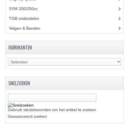
BRANDSTOF SYSTEEM
SYM 200/250cc
(15)
ELECTRONICA
TGB onderdelen
(27)
KABELS
Velgen & Banden
(21)
KAPPEN EN FRAME
FABRIKANTEN
MOTOR ONDERDELEN
REM SYSTEEM
SCHOKBREKERS
SNELZOEKEN
STUUR INRICHTING
TANDWIELEN EN KETTING
UITLAAT
Gebruik sleutelwoorden om het artikel te zoeken.
Geavanceerd zoeken
VELGEN