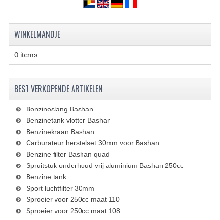
KETTING EN TANDWIELEN
KOEL SYSTEEM
WINKELMANDJE
MOTOR
0 items
REM SYSTEEM
SCHOKBREKERS
BEST VERKOPENDE ARTIKELEN
STUUR INRICHTING
Benzineslang Bashan
Benzinetank vlotter Bashan
UITLAAT SYSTEEM
Benzinekraan Bashan
Carburateur herstelset 30mm voor Bashan
VERLICHTING
Benzine filter Bashan quad
Spruitstuk onderhoud vrij aluminium Bashan 250cc
WIEL OPHANGING
Benzine tank
WIELEN EN BANDEN
Sport luchtfilter 30mm
Sproeier voor 250cc maat 110
SEGWAY QUADS
Sproeier voor 250cc maat 108