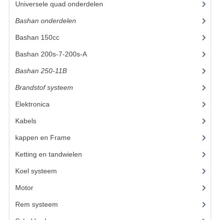
Universele quad onderdelen
(46)
KETTING EN TANDWIELEN
Bashan onderdelen
(1024)
Bashan 150cc
(36)
KOEL SYSTEEM
Bashan 200s-7-200s-A
(481)
MOTOR
Bashan 250-11B
(385)
REM SYSTEEM
Brandstof systeem
(25)
SCHOKBREKERS
Elektronica
(25)
STUUR INRICHTING
Kabels
(8)
kappen en Frame
(47)
UITLAAT SYSTEEM
Ketting en tandwielen
(10)
VERLICHTING
Koel systeem
(8)
WIEL OPHANGING
Motor
(72)
WIELEN EN BANDEN
Rem systeem
(21)