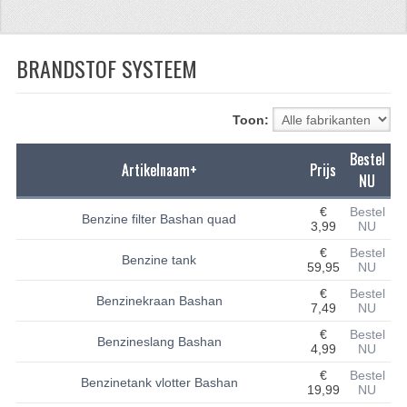
CFMOTO 500-5
BRANDSTOF SYSTEEM
CFMOTO 500-A/2A / GOES 520
BRANDSTOF SYSTEEM
Toon:
LAGERS
Bestel
Artikelnaam+
Prijs
PAKKINGEN
NU
PLASTIC PARTS
€
Bestel
Benzine filter Bashan quad
3,99
NU
VERLICHTING
€
Bestel
Benzine tank
59,95
NU
ONDERDELEN 50CC TOT 125CC
€
Bestel
Benzinekraan Bashan
7,49
NU
UNIVERSELE QUAD ONDERDELEN
€
Bestel
Benzineslang Bashan
4,99
NU
BASHAN ONDERDELEN
€
Bestel
Benzinetank vlotter Bashan
19,99
NU
BASHAN 150CC