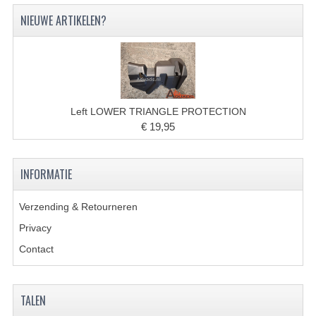
VERLICHTING
NIEUWE ARTIKELEN?
SHINERAY 300 STE
SHINERAY 300ST 5E
SHINERAY 350ST-2E
Left LOWER TRIANGLE PROTECTION
SHINERAY SPYDER/STIXE 250CC
€ 19,95
ACCESSOIRES
INFORMATIE
BODY KAPPEN EN FRAME
Verzending & Retourneren
BRANDSTOF SYSTEEM
Privacy
ELEKTRONICA
Contact
GEREEDSCHAP
KABELS
TALEN