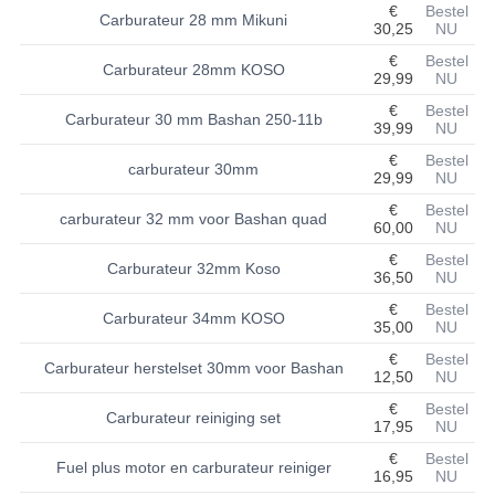
€
Bestel
Carburateur 28 mm Mikuni
30,25
NU
BASHAN 200S-7-200S-A
€
Bestel
Carburateur 28mm KOSO
29,99
NU
BRANDSTOF SYSTEEM
€
Bestel
Carburateur 30 mm Bashan 250-11b
ELEKTRONICA
39,99
NU
€
Bestel
carburateur 30mm
KABELS
29,99
NU
€
Bestel
KAPPEN EN FRAME
carburateur 32 mm voor Bashan quad
60,00
NU
€
Bestel
KETTING EN TANDWIELEN
Carburateur 32mm Koso
36,50
NU
KOEL SYSTEEM
€
Bestel
Carburateur 34mm KOSO
35,00
NU
MOTOR
€
Bestel
Carburateur herstelset 30mm voor Bashan
12,50
NU
REM SYSTEEM
€
Bestel
Carburateur reiniging set
17,95
NU
SCHOKBREKERS
€
Bestel
Fuel plus motor en carburateur reiniger
16,95
NU
STUUR INRICHTING