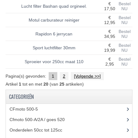
€
Bestel
Lucht filter Bashan quad orgineel.
17,50
NU
UITLAAT SYSTEEM
€
Bestel
Motul carburateur reiniger
12,95
NU
VERLICHTING
€
Bestel
Rapidon 6 jerrycan
WIEL OPHANGING
34,95
NU
€
Bestel
Sport luchtfilter 30mm
WIELEN EN BANDEN
19,99
NU
€
Bestel
ACCESSOIRES
Sproeier voor 250cc maat 110
2,95
NU
GEREEDSCHAP
Pagina(s) gevonden:
1
2
[Volgende >>]
Artikel
1
tot en met
20
(van
25
artikelen)
BASHAN 250-11B
CATEGORIEËN
BRANDSTOF SYSTEEM
CFmoto 500-5
(5)
ELEKTRONICA
Cfmoto 500-A/2A / goes 520
(347)
KABELS
Onderdelen 50cc tot 125cc
(49)
KAPPEN EN FRAME