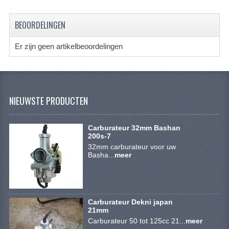
SYM 200/250CC
BEOORDELINGEN
TGB ONDERDELEN
Er zijn geen artikelbeoordelingen
VELGEN & BANDEN
10 INCH VELGEN
12 INCH VELGEN
NIEUWSTE PRODUCTEN
6 INCH BANDEN
Carburateur 32mm Bashan
7 INCH VELGEN
200s-7
32mm carburateur voor uw
Basha...
8 INCH VELGEN
meer
9 INCH VELG
E SCOOTERS
Carburateur Dekni japan
21mm
ACCOUNT
Carburateur 50 tot 125cc 21...
meer