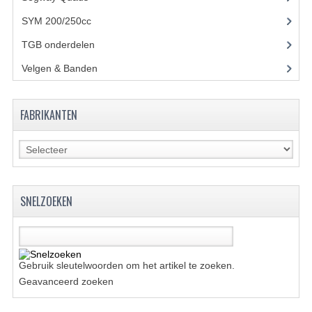
BRANDSTOF SYSTEEM
SYM 200/250cc
(15)
ELECTRONICA
TGB onderdelen
(27)
KABELS
Velgen & Banden
(21)
KAPPEN EN FRAME
FABRIKANTEN
MOTOR ONDERDELEN
REM SYSTEEM
SCHOKBREKERS
SNELZOEKEN
STUUR INRICHTING
TANDWIELEN EN KETTING
UITLAAT
Gebruik sleutelwoorden om het artikel te zoeken.
Geavanceerd zoeken
VELGEN