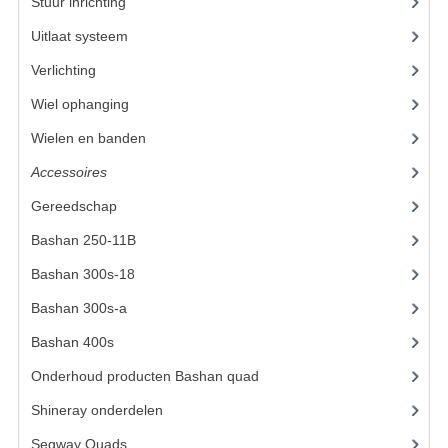
ACCESSOIRES
Stuur inrichting
(16)
Uitlaat systeem
(15)
GEREEDSCHAP
Verlichting
(15)
BASHAN 300S-18
Wiel ophanging
(53)
BASHAN 300S-A
Wielen en banden
(6)
BASHAN 400S
Accessoires
(73)
ONDERHOUD PRODUCTEN BASHAN QUAD
Gereedschap
(15)
Bashan 250-11B
(385)
SHINERAY ONDERDELEN
Bashan 300s-18
(35)
ONDERHOUDS PRODUCTEN
Bashan 300s-a
(65)
SHINERAY 200STIIE-B
Bashan 400s
(5)
SHINERAY 250 STXE
Onderhoud producten Bashan quad
(17)
Shineray onderdelen
(700)
ACCESSOIRES
Segway Quads
(6)