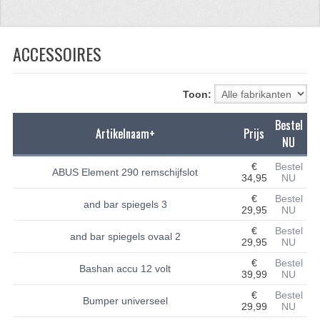
CFMOTO 500-5
ACCESSOIRES
CFMOTO 500-A/2A / GOES 520
BRANDSTOF SYSTEEM
Toon:
LAGERS
Bestel
Artikelnaam+
Prijs
PAKKINGEN
NU
PLASTIC PARTS
€
Bestel
ABUS Element 290 remschijfslot
34,95
NU
VERLICHTING
€
Bestel
and bar spiegels 3
29,95
NU
ONDERDELEN 50CC TOT 125CC
€
Bestel
and bar spiegels ovaal 2
29,95
NU
UNIVERSELE QUAD ONDERDELEN
€
Bestel
Bashan accu 12 volt
39,99
NU
BASHAN ONDERDELEN
€
Bestel
Bumper universeel
29,99
NU
BASHAN 150CC