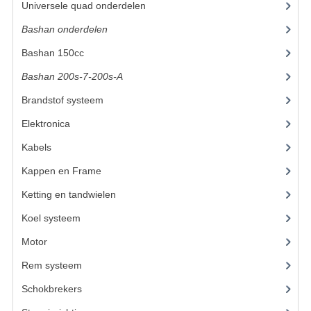
Universele quad onderdelen
(46)
KETTING EN TANDWIELEN
Bashan onderdelen
(1024)
Bashan 150cc
(36)
KOEL SYSTEEM
Bashan 200s-7-200s-A
(481)
MOTOR
Brandstof systeem
(28)
REM SYSTEEM
Elektronica
(34)
SCHOKBREKERS
Kabels
(8)
STUUR INRICHTING
Kappen en Frame
(56)
Ketting en tandwielen
(18)
UITLAAT SYSTEEM
Koel systeem
(7)
VERLICHTING
Motor
(98)
WIEL OPHANGING
Rem systeem
(25)
WIELEN EN BANDEN
Schokbrekers
(14)