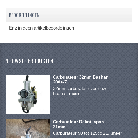
SYM 200/250CC
BEOORDELINGEN
TGB ONDERDELEN
Er zijn geen artikelbeoordelingen
VELGEN & BANDEN
10 INCH VELGEN
12 INCH VELGEN
NIEUWSTE PRODUCTEN
6 INCH BANDEN
Carburateur 32mm Bashan
7 INCH VELGEN
200s-7
32mm carburateur voor uw
Basha...
8 INCH VELGEN
meer
9 INCH VELG
E SCOOTERS
Carburateur Dekni japan
21mm
ACCOUNT
Carburateur 50 tot 125cc 21...
meer