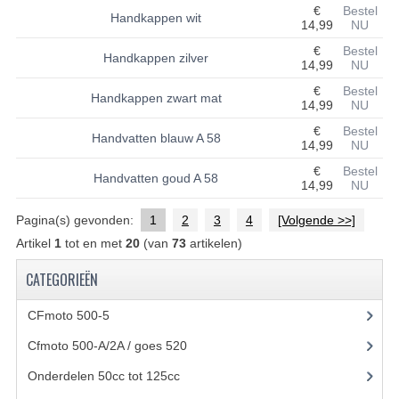
€
Bestel
Handkappen wit
14,99
NU
UITLAAT SYSTEEM
€
Bestel
Handkappen zilver
14,99
NU
VERLICHTING
€
Bestel
Handkappen zwart mat
WIEL OPHANGING
14,99
NU
€
Bestel
Handvatten blauw A 58
WIELEN EN BANDEN
14,99
NU
€
Bestel
ACCESSOIRES
Handvatten goud A 58
14,99
NU
GEREEDSCHAP
Pagina(s) gevonden:
1
2
3
4
[Volgende >>]
Artikel
1
tot en met
20
(van
73
artikelen)
BASHAN 250-11B
CATEGORIEËN
BRANDSTOF SYSTEEM
CFmoto 500-5
(5)
ELEKTRONICA
Cfmoto 500-A/2A / goes 520
(347)
KABELS
Onderdelen 50cc tot 125cc
(49)
KAPPEN EN FRAME