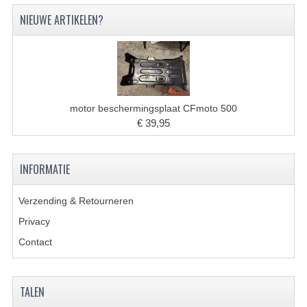
VERLICHTING
NIEUWE ARTIKELEN?
SHINERAY 300 STE
SHINERAY 300ST 5E
SHINERAY 350ST-2E
motor beschermingsplaat CFmoto 500
SHINERAY SPYDER/STIXE 250CC
€ 39,95
ACCESSOIRES
INFORMATIE
BODY KAPPEN EN FRAME
Verzending & Retourneren
BRANDSTOF SYSTEEM
Privacy
ELEKTRONICA
Contact
GEREEDSCHAP
KABELS
TALEN