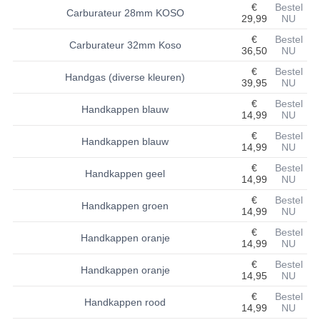
€
Bestel
Carburateur 28mm KOSO
29,99
NU
BASHAN 200S-7-200S-A
€
Bestel
Carburateur 32mm Koso
36,50
NU
BRANDSTOF SYSTEEM
€
Bestel
Handgas (diverse kleuren)
ELEKTRONICA
39,95
NU
€
Bestel
Handkappen blauw
KABELS
14,99
NU
€
Bestel
KAPPEN EN FRAME
Handkappen blauw
14,99
NU
€
Bestel
KETTING EN TANDWIELEN
Handkappen geel
14,99
NU
KOEL SYSTEEM
€
Bestel
Handkappen groen
14,99
NU
MOTOR
€
Bestel
Handkappen oranje
14,99
NU
REM SYSTEEM
€
Bestel
Handkappen oranje
14,95
NU
SCHOKBREKERS
€
Bestel
Handkappen rood
14,99
NU
STUUR INRICHTING