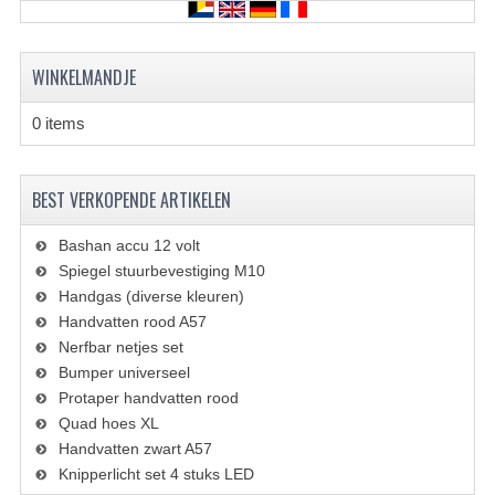
KETTING EN TANDWIELEN
KOEL SYSTEEM
WINKELMANDJE
MOTOR
0 items
REM SYSTEEM
SCHOKBREKERS
BEST VERKOPENDE ARTIKELEN
STUUR INRICHTING
Bashan accu 12 volt
Spiegel stuurbevestiging M10
UITLAAT SYSTEEM
Handgas (diverse kleuren)
Handvatten rood A57
VERLICHTING
Nerfbar netjes set
Bumper universeel
WIEL OPHANGING
Protaper handvatten rood
WIELEN EN BANDEN
Quad hoes XL
Handvatten zwart A57
SEGWAY QUADS
Knipperlicht set 4 stuks LED