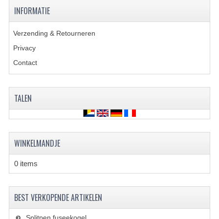
VERLICHTING
INFORMATIE
SHINERAY 300 STE
Verzending & Retourneren
SHINERAY 300ST 5E
Privacy
Contact
SHINERAY 350ST-2E
SHINERAY SPYDER/STIXE 250CC
TALEN
ACCESSOIRES
BODY KAPPEN EN FRAME
WINKELMANDJE
BRANDSTOF SYSTEEM
0 items
ELEKTRONICA
GEREEDSCHAP
BEST VERKOPENDE ARTIKELEN
KABELS
Splitpen fuseekogel