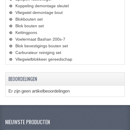
KETTING EN TANDWIELEN
Koppeling demontage sleutel
Vliegwiel demontage bout
KOEL SYSTEEM
Blokbouten set
Blok bouten set
MOTOR
Kettingpons
Voelermaat Bashan 200s-7
REM SYSTEEM
Blok bevestigings bouten set
SCHOKBREKERS
Carburateur reiniging set
Vliegwielblokkeer gereedschap
STUUR INRICHTING
UITLAAT SYSTEEM
BEOORDELINGEN
VERLICHTING
Er zijn geen artikelbeoordelingen
WIEL OPHANGING
WIELEN EN BANDEN
NIEUWSTE PRODUCTEN
SEGWAY QUADS