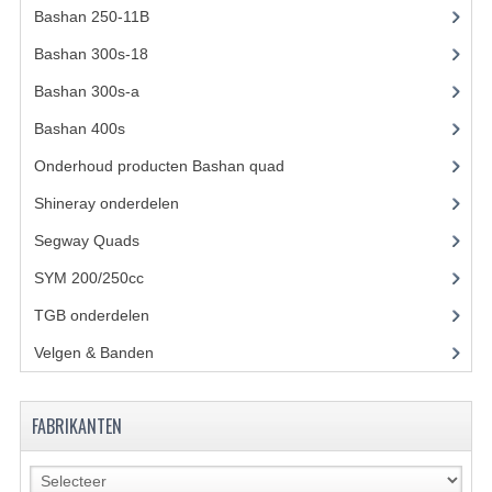
ACCESSOIRES
Bashan 250-11B
(385)
GEREEDSCHAP
Bashan 300s-18
(35)
BASHAN 300S-18
Bashan 300s-a
(65)
Bashan 400s
(5)
BASHAN 300S-A
Onderhoud producten Bashan quad
(17)
BASHAN 400S
Shineray onderdelen
(700)
ONDERHOUD PRODUCTEN BASHAN QUAD
Segway Quads
(6)
SHINERAY ONDERDELEN
SYM 200/250cc
(15)
TGB onderdelen
(27)
ONDERHOUDS PRODUCTEN
Velgen & Banden
(21)
SHINERAY 200STIIE-B
SHINERAY 250 STXE
FABRIKANTEN
ACCESSOIRES