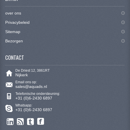
CONTACT
over ons
Privacybeleid
Sitemap
Bezorgen
CONTACT
De Driest 12, 3861RT
Nijkerk
Email ons op:
sales@aquads.nl
Telefonische ondersteuning:
+31 (0)6-2430 6897
Whatsapp:
+31 (0)6-2430 6897