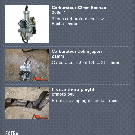
SYM 200/250CC
Carburateur 32mm Bashan
200s-7
TGB ONDERDELEN
32mm carburateur voor uw
Basha...
meer
VELGEN & BANDEN
10 INCH VELGEN
Carburateur Dekni japan
12 INCH VELGEN
21mm
Carburateur 50 tot 125cc 21...
meer
6 INCH BANDEN
7 INCH VELGEN
Front side strip right
8 INCH VELGEN
cfmoto 500
Front side strip right cfmoto ...
meer
9 INCH VELG
E SCOOTERS
ACCOUNT
EXTRA