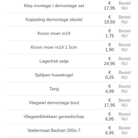
€
Bestel
Klep montage / demontage set
17,95
NU
BASHAN 200S-7-200S-A
€
Bestel
Koppeling demontage sleutel
19,50
NU
BRANDSTOF SYSTEEM
€
Bestel
Kroon moer m14
ELEKTRONICA
1,75
NU
€
Bestel
Kroon moer m14 1.5cm
KABELS
1,90
NU
€
Bestel
KAPPEN EN FRAME
Lagertrek setje
24,95
NU
€
Bestel
KETTING EN TANDWIELEN
Splitpen fuseekogel
0,25
NU
KOEL SYSTEEM
€
Bestel
Tang
4,99
NU
MOTOR
€
Bestel
Vliegwiel demontage bout
17,95
NU
REM SYSTEEM
€
Bestel
Vliegwielblokkeer gereedschap
6,95
NU
SCHOKBREKERS
€
Bestel
Voelermaat Bashan 200s-7
6,95
NU
STUUR INRICHTING