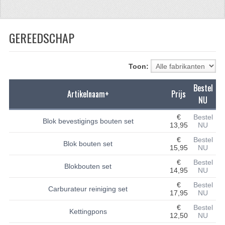
CFMOTO 500-5
GEREEDSCHAP
CFMOTO 500-A/2A / GOES 520
BRANDSTOF SYSTEEM
Toon:
LAGERS
Bestel
Artikelnaam+
Prijs
PAKKINGEN
NU
PLASTIC PARTS
€
Bestel
Blok bevestigings bouten set
13,95
NU
VERLICHTING
€
Bestel
Blok bouten set
15,95
NU
ONDERDELEN 50CC TOT 125CC
€
Bestel
Blokbouten set
14,95
NU
UNIVERSELE QUAD ONDERDELEN
€
Bestel
Carburateur reiniging set
17,95
NU
BASHAN ONDERDELEN
€
Bestel
Kettingpons
12,50
NU
BASHAN 150CC