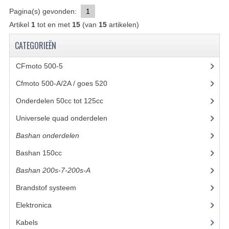
Pagina(s) gevonden:
1
UITLAAT SYSTEEM
Artikel
1
tot en met
15
(van
15
artikelen)
VERLICHTING
CATEGORIEËN
WIEL OPHANGING
CFmoto 500-5
(5)
WIELEN EN BANDEN
Cfmoto 500-A/2A / goes 520
(347)
Onderdelen 50cc tot 125cc
(49)
ACCESSOIRES
Universele quad onderdelen
(46)
GEREEDSCHAP
Bashan onderdelen
(1024)
BASHAN 250-11B
Bashan 150cc
(36)
BRANDSTOF SYSTEEM
Bashan 200s-7-200s-A
(481)
ELEKTRONICA
Brandstof systeem
(28)
Elektronica
(34)
KABELS
Kabels
(8)
KAPPEN EN FRAME