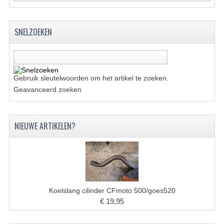
BRANDSTOF SYSTEEM
ELECTRONICA
SNELZOEKEN
KABELS
KAPPEN EN FRAME
Gebruik sleutelwoorden om het artikel te zoeken.
MOTOR ONDERDELEN
Geavanceerd zoeken
REM SYSTEEM
NIEUWE ARTIKELEN?
SCHOKBREKERS
STUUR INRICHTING
TANDWIELEN EN KETTING
UITLAAT
Koelslang cilinder CFmoto 500/goes520
€ 19,95
VELGEN