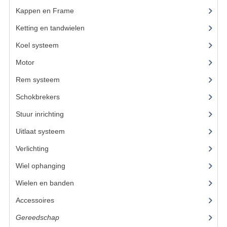
Kappen en Frame
(56)
KETTING EN TANDWIELEN
Ketting en tandwielen
(18)
KOEL SYSTEEM
Koel systeem
(7)
MOTOR
Motor
(98)
Rem systeem
(25)
REM SYSTEEM
Schokbrekers
(14)
SCHOKBREKERS
Stuur inrichting
(16)
STUUR INRICHTING
Uitlaat systeem
(15)
UITLAAT SYSTEEM
Verlichting
(15)
VERLICHTING
Wiel ophanging
(53)
Wielen en banden
(6)
WIEL OPHANGING
Accessoires
(73)
WIELEN EN BANDEN
Gereedschap
(15)